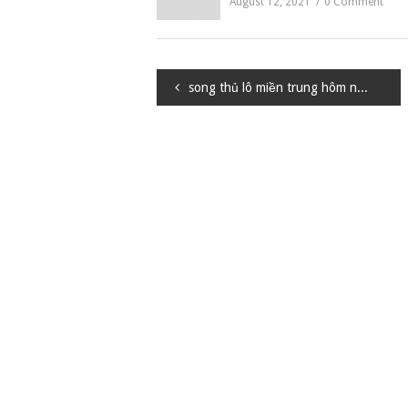
August 12, 2021
0 Comment
Điều
song thủ lô miền trung hôm nay siêu chuẩn
hướng
bài
viết