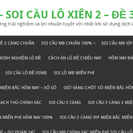
– SOI CẦU LÔ XIÊN 2 – Đ
ng trải nghiệm và lợi nhuận tuyệt vời nhất khi sử dụng dịch 
 ĐỀ 3 CÀNG CHUẨN
SOI CẦU MB CHUẨN 100%
SOI CẦU MB VÍ
KINH NGHIỆM LÔ ĐỀ
CÁCH ĂN LÔ ĐỀ CHIỀU NAY
HÔM NAY ĐÁ
SOI CẦU LÔ ĐỀ XSMB
SOI LÔ MB MIỄN PHÍ
MIỀN BẮC HÔM NAY – XỔ SỐ
GIỜ VÀNG CHỐT SỐ MIỀN BẮC HÔM
 BẠCH THỦ CHÍNH XÁC
SOI CẦU 3 CÀNG
SOI CẦU 3 CÀNG 3 MI
N MIỄN PHÍ HÔM NAY 100%
SOI CẦU 3 CÀNG VIP MIỀN BẮC MIỄN
HÍ – DỰ ĐOÁN 247
SOI CẦU MB CHÍNH XÁC MIỄN PHÍ SOI CẦU LÔ