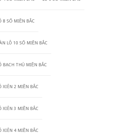
Ô 8 SỐ MIỀN BẮC
ÀN LÔ 10 SỐ MIỀN BẮC
Ô BẠCH THỦ MIỀN BẮC
Ô XIÊN 2 MIỀN BẮC
Ô XIÊN 3 MIỀN BẮC
Ô XIÊN 4 MIỀN BẮC