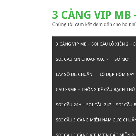
Skip
to
3 CÀNG VIP MB 
content
Chúng tôi cam kết đem đến cho họ nhữ
3 CÀNG VIP MB – SOI CẦU LÔ XIÊN 2 –
SOI CẦU MN CHUẨN XÁC
SỔ MƠ
LẤY SỐ ĐỀ CHUẨN
LÔ ĐẸP HÔM NAY
CAU XSMB – THỐNG KÊ CẦU BẠCH THỦ 
SOI CẦU 24H – SOI CẦU 247 – SOI CẦU
SOI CẦU 3 CÀNG MIỀN NAM CỰC CHUẨ
SOI CẦU 3 CÀNG VIP MIỀN BẮC MIỄN P