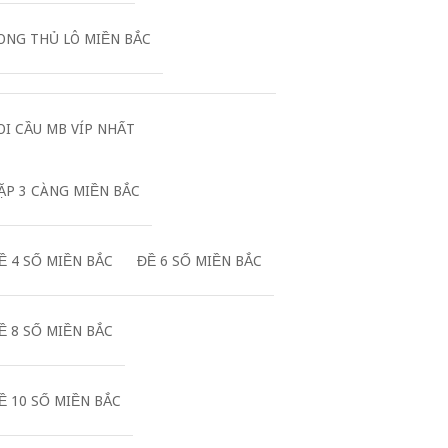
ONG THỦ LÔ MIỀN BẮC
OI CẦU MB VÍP NHẤT
ẶP 3 CÀNG MIỀN BẮC
Ề 4 SỐ MIỀN BẮC
ĐỀ 6 SỐ MIỀN BẮC
Ề 8 SỐ MIỀN BẮC
Ề 10 SỐ MIỀN BẮC