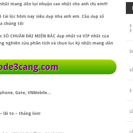
 nhất mang đến lợi nhuận cao nhất cho anh chị em!!!
lô tài lộc hôm nay siêu đẹp nha anh em. Cầu đẹp số
a chúng tôi
3
3
ược SỐ CHUẨN ĐÀI MIỀN BẮC đẹp nhất và VIP nhất của
ng nghiên cứu phân tích và chọn lọc kỹ nhất mang đến
S
lode3cang.com
L
3
naphone, Gate, VNMobile…
L
 lãi to – thắng lớn!
L