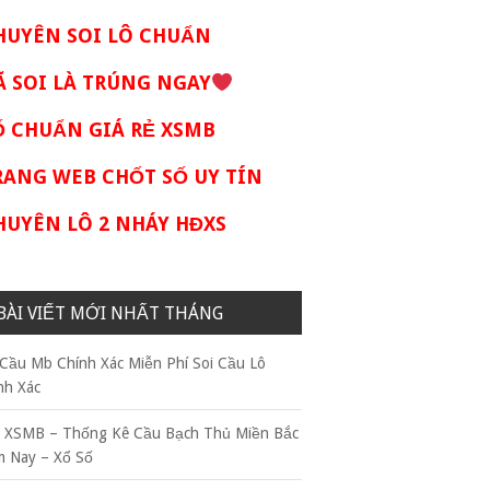
HUYÊN SOI LÔ CHUẨN
Ã SOI LÀ TRÚNG NGAY
Ố CHUẨN GIÁ RẺ XSMB
RANG WEB CHỐT SỐ UY TÍN
HUYÊN LÔ 2 NHÁY HĐXS
BÀI VIẾT MỚI NHẤT THÁNG
 Cầu Mb Chính Xác Miễn Phí Soi Cầu Lô
nh Xác
 XSMB – Thống Kê Cầu Bạch Thủ Miền Bắc
 Nay – Xổ Số