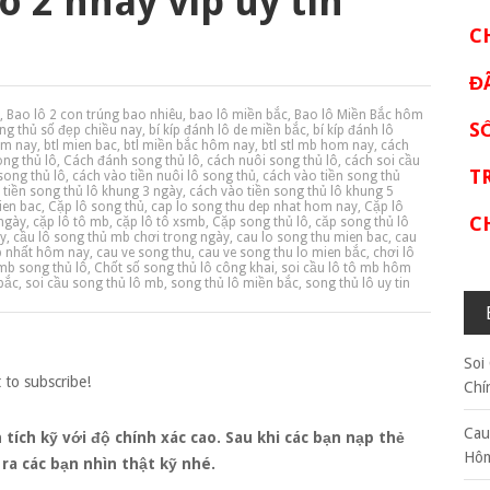
ô 2 nháy víp uy tin
C
Đ
,
Bao lô 2 con trúng bao nhiêu
,
bao lô miền bắc
,
Bao lô Miền Bắc hôm
S
ng thủ số đẹp chiều nay
,
bí kíp đánh lô de miền bắc
,
bí kíp đánh lô
om nay
,
btl mien bac
,
btl miền bắc hôm nay
,
btl stl mb hom nay
,
cách
ong thủ lô
,
Cách đánh song thủ lô
,
cách nuôi song thủ lô
,
cách soi cầu
T
song thủ lô
,
cách vào tiền nuôi lô song thủ
,
cách vào tiền song thủ
 tiền song thủ lô khung 3 ngày
,
cách vào tiền song thủ lô khung 5
ien bac
,
Cặp lô song thủ
,
cap lo song thu dep nhat hom nay
,
Cặp lô
C
 ngày
,
cặp lô tô mb
,
cặp lô tô xsmb
,
Cặp song thủ lô
,
căp song thủ lô
ay
,
cầu lô song thủ mb chơi trong ngày
,
cau lo song thu mien bac
,
cau
p nhất hôm nay
,
cau ve song thu
,
cau ve song thu lo mien bắc
,
chơi lô
mb song thủ lô
,
Chốt số song thủ lô công khai
,
soi cầu lô tô mb hôm
 bắc
,
soi cầu song thủ lô mb
,
song thủ lô miền bắc
,
song thủ lô uy tin
Soi
 to subscribe!
Chí
Cau
tích kỹ với độ chính xác cao. Sau khi các bạn nạp thẻ
Hôm
ra các bạn nhìn thật kỹ nhé.