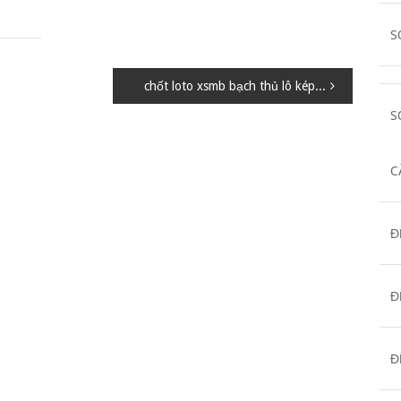
S
chốt loto xsmb bạch thủ lô kép uy tin chính xác
S
C
Đ
Đ
Đ