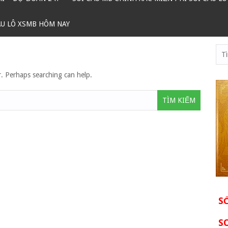
ẦU LÔ XSMB HÔM NAY
Tìm
kiế
cho
r. Perhaps searching can help.
S
S