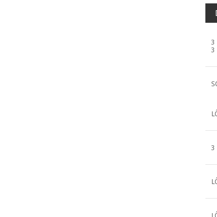
3
3
S
L
3
L
L