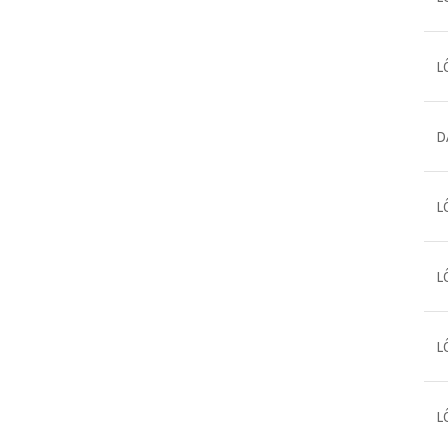
L
D
L
L
L
L