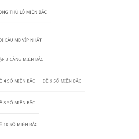
ONG THỦ LÔ MIỀN BẮC
OI CẦU MB VÍP NHẤT
ẶP 3 CÀNG MIỀN BẮC
Ề 4 SỐ MIỀN BẮC
ĐỀ 6 SỐ MIỀN BẮC
Ề 8 SỐ MIỀN BẮC
Ề 10 SỐ MIỀN BẮC