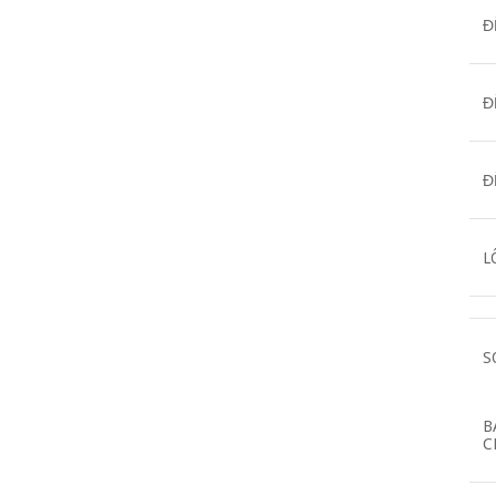
Đ
Đ
Đ
L
S
B
C