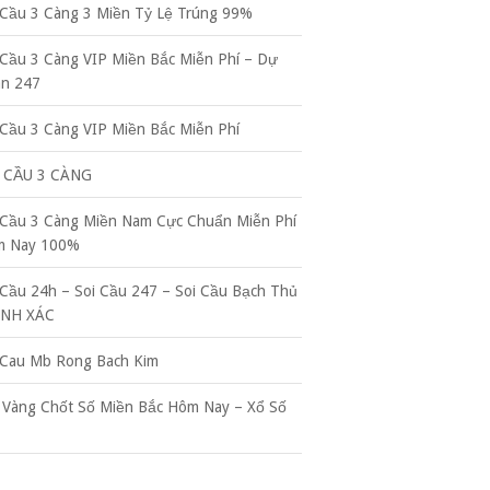
 Cầu 3 Càng 3 Miền Tỷ Lệ Trúng 99%
 Cầu 3 Càng VIP Miền Bắc Miễn Phí – Dự
n 247
 Cầu 3 Càng VIP Miền Bắc Miễn Phí
 CẦU 3 CÀNG
 Cầu 3 Càng Miền Nam Cực Chuẩn Miễn Phí
m Nay 100%
 Cầu 24h – Soi Cầu 247 – Soi Cầu Bạch Thủ
ÍNH XÁC
 Cau Mb Rong Bach Kim
 Vàng Chốt Số Miền Bắc Hôm Nay – Xổ Số