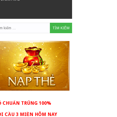
m
:
Ố CHUẨN TRÚNG 100%
OI CẦU 3 MIỀN HÔM NAY