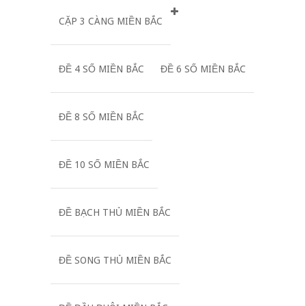
CẶP 3 CÀNG MIỀN BẮC
ĐỀ 4 SỐ MIỀN BẮC
ĐỀ 6 SỐ MIỀN BẮC
ĐỀ 8 SỐ MIỀN BẮC
ĐỀ 10 SỐ MIỀN BẮC
ĐỀ BẠCH THỦ MIỀN BẮC
ĐỀ SONG THỦ MIỀN BẮC