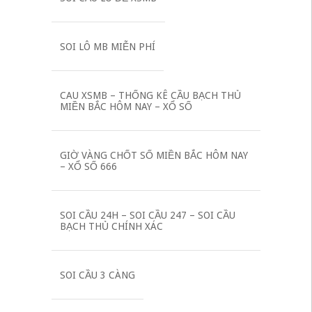
SOI LÔ MB MIỄN PHÍ
CAU XSMB – THỐNG KÊ CẦU BẠCH THỦ
MIỀN BẮC HÔM NAY – XỔ SỐ
GIỜ VÀNG CHỐT SỐ MIỀN BẮC HÔM NAY
– XỔ SỐ 666
SOI CẦU 24H – SOI CẦU 247 – SOI CẦU
BẠCH THỦ CHÍNH XÁC
SOI CẦU 3 CÀNG