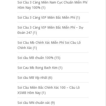
Soi Cầu 3 Càng Miền Nam Cực Chuẩn Miễn Phí
Hôm Nay 100%
(1)
Soi Cầu 3 Càng VIP Miền Bắc Miễn Phí
(1)
Soi Cầu 3 Càng VIP Miền Bắc Miễn Phí – Dự
Đoán 247
(1)
Soi Cầu Mb Chính Xác Miễn Phí Soi Cầu Lô
Chính Xác
(1)
Soi cầu MB chuẩn 100%
(15)
Soi Cau Mb Rong Bach Kim
(1)
Soi cầu MB Víp nhất
(6)
Soi Cầu Miền Bắc Chính Xác 100 – Cầu Lô
XSMB Hôm Nay
(1)
Soi cầu MN chuẩn xác
(9)