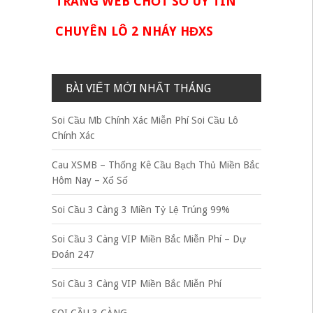
TRANG WEB CHỐT SỐ UY TÍN
CHUYÊN LÔ 2 NHÁY HĐXS
BÀI VIẾT MỚI NHẤT THÁNG
Soi Cầu Mb Chính Xác Miễn Phí Soi Cầu Lô
Chính Xác
Cau XSMB – Thống Kê Cầu Bạch Thủ Miền Bắc
Hôm Nay – Xổ Số
Soi Cầu 3 Càng 3 Miền Tỷ Lệ Trúng 99%
Soi Cầu 3 Càng VIP Miền Bắc Miễn Phí – Dự
Đoán 247
Soi Cầu 3 Càng VIP Miền Bắc Miễn Phí