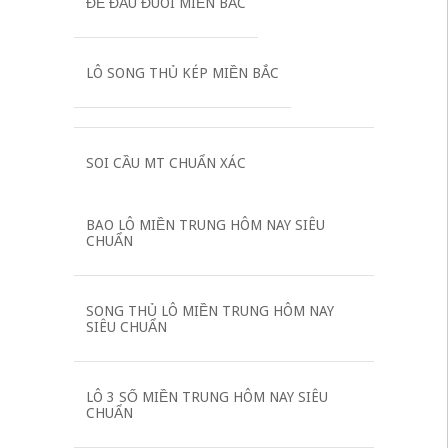
ĐỀ ĐẦU ĐUÔI MIỀN BẮC
LÔ SONG THỦ KÉP MIỀN BẮC
SOI CẦU MT CHUẨN XÁC
BAO LÔ MIỀN TRUNG HÔM NAY SIÊU
CHUẨN
SONG THỦ LÔ MIỀN TRUNG HÔM NAY
SIÊU CHUẨN
LÔ 3 SỐ MIỀN TRUNG HÔM NAY SIÊU
CHUẨN