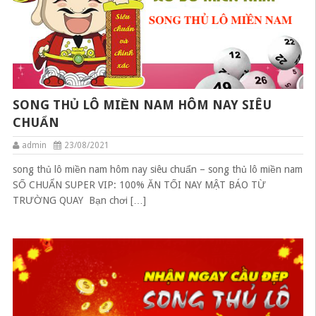
SONG THỦ LÔ MIỀN NAM HÔM NAY SIÊU
CHUẨN
admin
23/08/2021
song thủ lô miền nam hôm nay siêu chuẩn – song thủ lô miền nam
SỐ CHUẨN SUPER VIP: 100% ĂN TỐI NAY MẬT BÁO TỪ
TRƯỜNG QUAY Bạn chơi […]