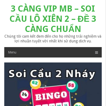
Skip
3 CÀNG VIP MB – SOI
to
content
CẦU LÔ XIÊN 2 – ĐỀ 3
CÀNG CHUẨN
Chúng tôi cam kết đem đến cho họ những trải nghiệm và
lợi nhuận tuyệt vời nhất khi sử dụng dịch vụ.
Menu