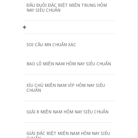
ĐẦU ĐUÔI ĐẶC BIỆT MIỀN TRUNG HÔM
NAY SIÊU CHUẨN
SOI CẦU MN CHUẨN XÁC
BAO LÔ MIỀN NAM HÔM NAY SIÊU CHUẨN
XÍU CHỦ MIỀN NAM VÍP HÔM NAY SIÊU
CHUẨN
GIẢI 8 MIỀN NAM HÔM NAY SIÊU CHUẨN
GIẢI ĐẶC BIỆT MIỀN NAM HÔM NAY SIÊU