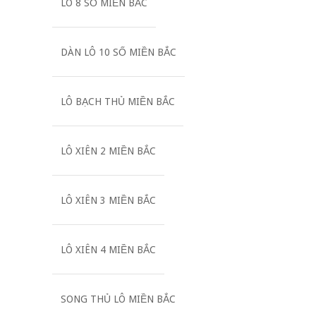
LÔ 8 SỐ MIỀN BẮC
DÀN LÔ 10 SỐ MIỀN BẮC
LÔ BẠCH THỦ MIỀN BẮC
LÔ XIÊN 2 MIỀN BẮC
LÔ XIÊN 3 MIỀN BẮC
LÔ XIÊN 4 MIỀN BẮC
SONG THỦ LÔ MIỀN BẮC