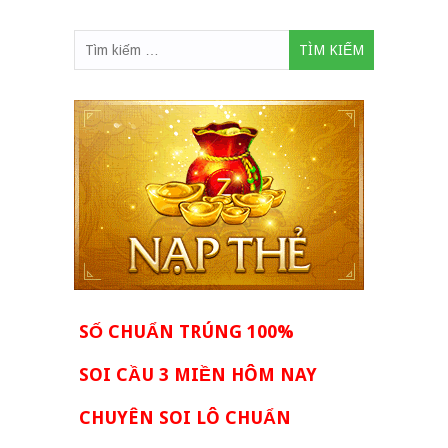
hướng
Tìm
bài
kiếm
cho:
viết
SỐ CHUẨN TRÚNG 100%
SOI CẦU 3 MIỀN HÔM NAY
CHUYÊN SOI LÔ CHUẨN