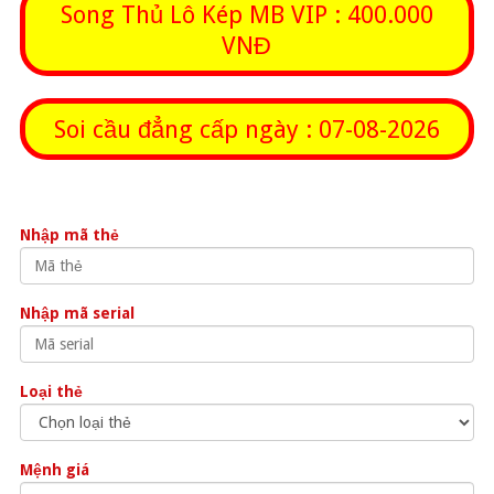
Song Thủ Lô Kép MB VIP : 400.000
VNĐ
Soi cầu đẳng cấp ngày : 07-08-2026
Nhập mã thẻ
Nhập mã serial
Loại thẻ
Mệnh giá