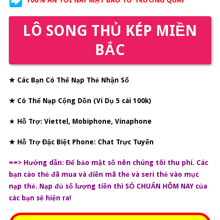
LÔ SONG THỦ KÉP MIỀN
BẮC
★
Các Bạn Có Thể Nạp Thẻ Nhận Số
★
Có Thể Nạp Cộng Dồn
(Ví Dụ 5 cái 100k)
★
Hỗ Trợ:
Viettel, Mobiphone, Vinaphone
★ Hỗ Trợ Đặc Biệt
Phone
: Chat Trực Tuyến
==> Hướng dẫn: Để bảo mật số nên chúng tôi thu phí. Các
bạn cào thẻ đã mua và điền mã thẻ và seri thẻ vào mục
nạp thẻ. Nạp đủ số lượng tiền thì SỐ CHUẨN HÔM NAY của
các bạn sẽ hiện ra!