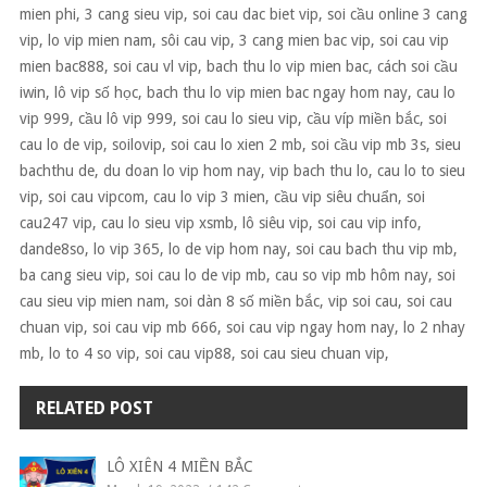
RELATED POST
LÔ XIÊN 4 MIỀN BẮC