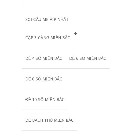
SOI CẦU MB VÍP NHẤT
CẶP 3 CÀNG MIỀN BẮC
ĐỀ 4 SỐ MIỀN BẮC
ĐỀ 6 SỐ MIỀN BẮC
ĐỀ 8 SỐ MIỀN BẮC
ĐỀ 10 SỐ MIỀN BẮC
ĐỀ BẠCH THỦ MIỀN BẮC