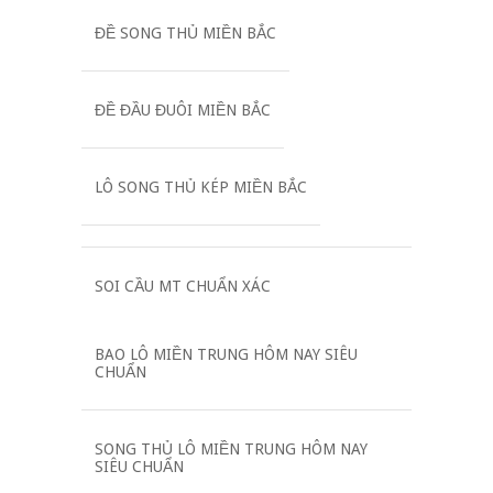
ĐỀ SONG THỦ MIỀN BẮC
ĐỀ ĐẦU ĐUÔI MIỀN BẮC
LÔ SONG THỦ KÉP MIỀN BẮC
SOI CẦU MT CHUẨN XÁC
BAO LÔ MIỀN TRUNG HÔM NAY SIÊU
CHUẨN
SONG THỦ LÔ MIỀN TRUNG HÔM NAY
SIÊU CHUẨN