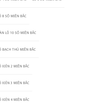
Ô 8 SỐ MIỀN BẮC
ÀN LÔ 10 SỐ MIỀN BẮC
Ô BẠCH THỦ MIỀN BẮC
Ô XIÊN 2 MIỀN BẮC
Ô XIÊN 3 MIỀN BẮC
Ô XIÊN 4 MIỀN BẮC