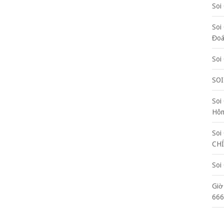
Soi
Soi
Đoá
Soi
SOI
Soi
Hô
Soi
CH
Soi
Giờ
666