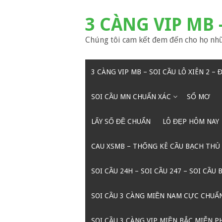
Skip
to
3 CÀNG VIP MB 
content
Chúng tôi cam kết đem đến cho họ nhữ
3 CÀNG VIP MB – SOI CẦU LÔ XIÊN 2 –
SOI CẦU MN CHUẨN XÁC
SỔ MƠ
LẤY SỐ ĐỀ CHUẨN
LÔ ĐẸP HÔM NAY
CAU XSMB – THỐNG KÊ CẦU BẠCH THỦ 
SOI CẦU 24H – SOI CẦU 247 – SOI CẦU
SOI CẦU 3 CÀNG MIỀN NAM CỰC CHUẨ
SOI CẦU 3 CÀNG VIP MIỀN BẮC MIỄN P