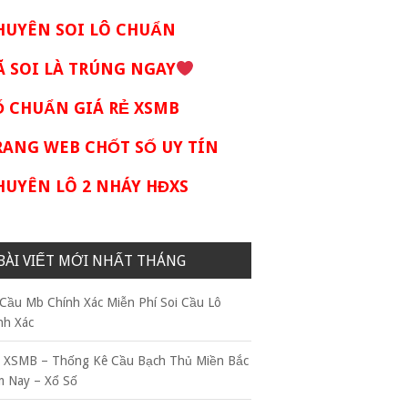
HUYÊN SOI LÔ CHUẨN
Ã SOI LÀ TRÚNG NGAY
Ố CHUẨN GIÁ RẺ XSMB
RANG WEB CHỐT SỐ UY TÍN
HUYÊN LÔ 2 NHÁY HĐXS
BÀI VIẾT MỚI NHẤT THÁNG
 Cầu Mb Chính Xác Miễn Phí Soi Cầu Lô
nh Xác
 XSMB – Thống Kê Cầu Bạch Thủ Miền Bắc
 Nay – Xổ Số