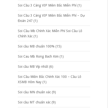
Soi Cầu 3 Càng VIP Miền Bắc Miễn Phí
(1)
Soi Cầu 3 Càng VIP Miền Bắc Miễn Phí – Dự
Đoán 247
(1)
Soi Cầu Mb Chính Xác Miễn Phí Soi Cầu Lô
Chính Xác
(1)
Soi cầu MB chuẩn 100%
(15)
Soi Cau Mb Rong Bach Kim
(1)
Soi cầu MB Víp nhất
(6)
Soi Cầu Miền Bắc Chính Xác 100 – Cầu Lô
XSMB Hôm Nay
(1)
Soi cầu MN chuẩn xác
(9)
Soi cầu MT chuẩn xác
(9)