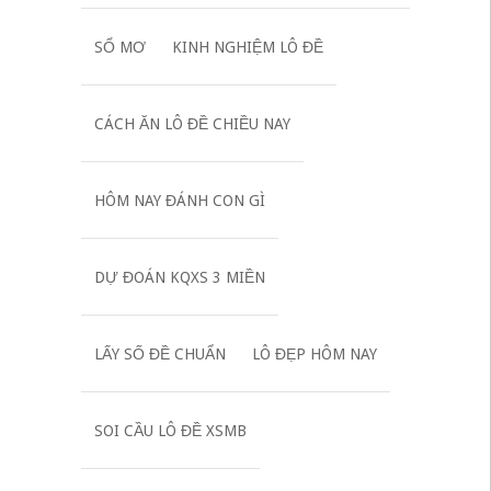
SỔ MƠ
KINH NGHIỆM LÔ ĐỀ
CÁCH ĂN LÔ ĐỀ CHIỀU NAY
HÔM NAY ĐÁNH CON GÌ
DỰ ĐOÁN KQXS 3 MIỀN
LẤY SỐ ĐỀ CHUẨN
LÔ ĐẸP HÔM NAY
SOI CẦU LÔ ĐỀ XSMB