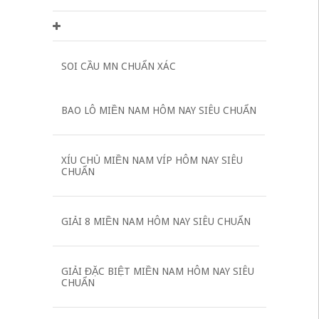
SOI CẦU MN CHUẨN XÁC
BAO LÔ MIỀN NAM HÔM NAY SIÊU CHUẨN
XÍU CHỦ MIỀN NAM VÍP HÔM NAY SIÊU
CHUẨN
GIẢI 8 MIỀN NAM HÔM NAY SIÊU CHUẨN
GIẢI ĐẶC BIỆT MIỀN NAM HÔM NAY SIÊU
CHUẨN