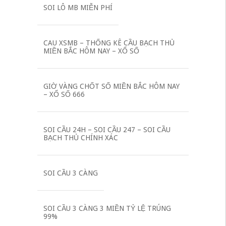
SOI LÔ MB MIỄN PHÍ
CAU XSMB – THỐNG KÊ CẦU BẠCH THỦ
MIỀN BẮC HÔM NAY – XỔ SỐ
GIỜ VÀNG CHỐT SỐ MIỀN BẮC HÔM NAY
– XỔ SỐ 666
SOI CẦU 24H – SOI CẦU 247 – SOI CẦU
BẠCH THỦ CHÍNH XÁC
SOI CẦU 3 CÀNG
SOI CẦU 3 CÀNG 3 MIỀN TỶ LỆ TRÚNG
99%