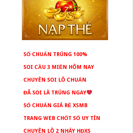
SỐ CHUẨN TRÚNG 100%
SOI CẦU 3 MIỀN HÔM NAY
CHUYÊN SOI LÔ CHUẨN
ĐÃ SOI LÀ TRÚNG NGAY
SỐ CHUẨN GIÁ RẺ XSMB
TRANG WEB CHỐT SỐ UY TÍN
CHUYÊN LÔ 2 NHÁY HĐXS