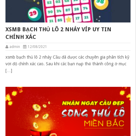
XSMB BẠCH THỦ LÔ 2 NHÁY VÍP UY TIN
CHÍNH XÁC
admin
12/08/2021
xsmb bạch thủ lô 2 nháy Cầu đã được các chuyên gia phân tích kỹ
với độ chính xác cao. Sau khi các bạn nạp thẻ thành công ở mục
[…]