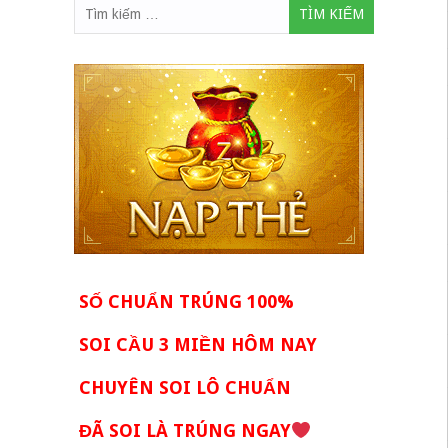
Tìm
kiếm
cho:
SỐ CHUẨN TRÚNG 100%
SOI CẦU 3 MIỀN HÔM NAY
CHUYÊN SOI LÔ CHUẨN
ĐÃ SOI LÀ TRÚNG NGAY