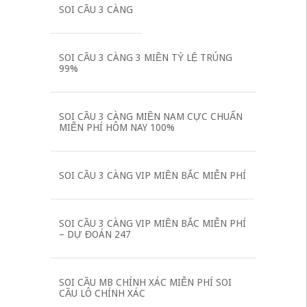
SOI CẦU 3 CÀNG
SOI CẦU 3 CÀNG 3 MIỀN TỶ LỆ TRÚNG
99%
SOI CẦU 3 CÀNG MIỀN NAM CỰC CHUẨN
MIỄN PHÍ HÔM NAY 100%
SOI CẦU 3 CÀNG VIP MIỀN BẮC MIỄN PHÍ
SOI CẦU 3 CÀNG VIP MIỀN BẮC MIỄN PHÍ
– DỰ ĐOÁN 247
SOI CẦU MB CHÍNH XÁC MIỄN PHÍ SOI
CẦU LÔ CHÍNH XÁC