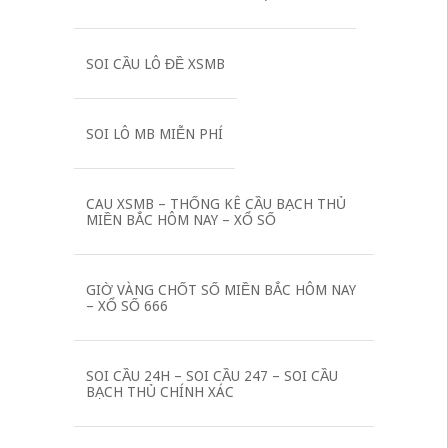
SOI CẦU LÔ ĐỀ XSMB
SOI LÔ MB MIỄN PHÍ
CAU XSMB – THỐNG KÊ CẦU BẠCH THỦ
MIỀN BẮC HÔM NAY – XỔ SỐ
GIỜ VÀNG CHỐT SỐ MIỀN BẮC HÔM NAY
– XỔ SỐ 666
SOI CẦU 24H – SOI CẦU 247 – SOI CẦU
BẠCH THỦ CHÍNH XÁC