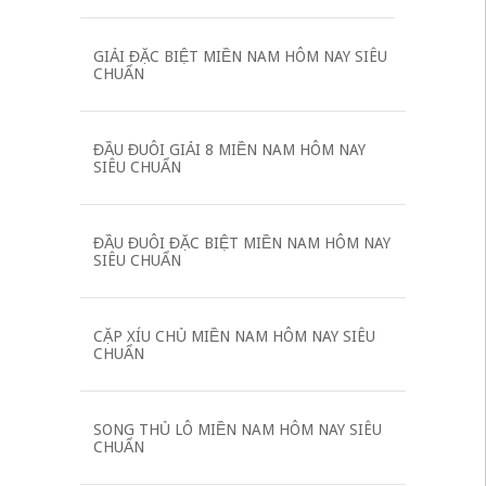
GIẢI ĐẶC BIỆT MIỀN NAM HÔM NAY SIÊU
CHUẨN
ĐẦU ĐUÔI GIẢI 8 MIỀN NAM HÔM NAY
SIÊU CHUẨN
ĐẦU ĐUÔI ĐẶC BIỆT MIỀN NAM HÔM NAY
SIÊU CHUẨN
CẶP XÍU CHỦ MIỀN NAM HÔM NAY SIÊU
CHUẨN
SONG THỦ LÔ MIỀN NAM HÔM NAY SIÊU
CHUẨN