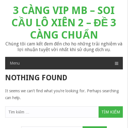
Skip
3 CÀNG VIP MB – SOI
to
content
CẦU LÔ XIÊN 2 – ĐỀ 3
CÀNG CHUẨN
Chúng tôi cam kết đem đến cho họ những trải nghiệm và
lợi nhuận tuyệt vời nhất khi sử dụng dịch vụ.
Menu
NOTHING FOUND
It seems we can’t find what you’re looking for. Perhaps searching
can help.
Tìm
kiếm
cho: