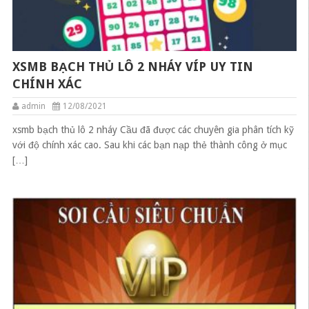
XSMB BẠCH THỦ LÔ 2 NHÁY VÍP UY TIN
CHÍNH XÁC
admin
12/08/2021
xsmb bạch thủ lô 2 nháy Cầu đã được các chuyên gia phân tích kỹ
với độ chính xác cao. Sau khi các bạn nạp thẻ thành công ở mục
[…]