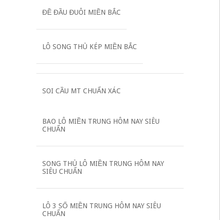
ĐỀ ĐẦU ĐUÔI MIỀN BẮC
LÔ SONG THỦ KÉP MIỀN BẮC
SOI CẦU MT CHUẨN XÁC
BAO LÔ MIỀN TRUNG HÔM NAY SIÊU
CHUẨN
SONG THỦ LÔ MIỀN TRUNG HÔM NAY
SIÊU CHUẨN
LÔ 3 SỐ MIỀN TRUNG HÔM NAY SIÊU
CHUẨN