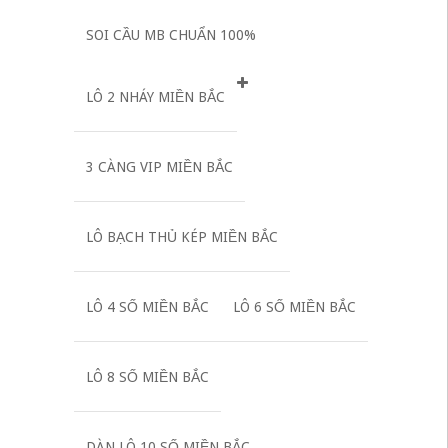
SOI CẦU MB CHUẨN 100%
LÔ 2 NHÁY MIỀN BẮC
3 CÀNG VIP MIỀN BẮC
LÔ BẠCH THỦ KÉP MIỀN BẮC
LÔ 4 SỐ MIỀN BẮC
LÔ 6 SỐ MIỀN BẮC
LÔ 8 SỐ MIỀN BẮC
DÀN LÔ 10 SỐ MIỀN BẮC