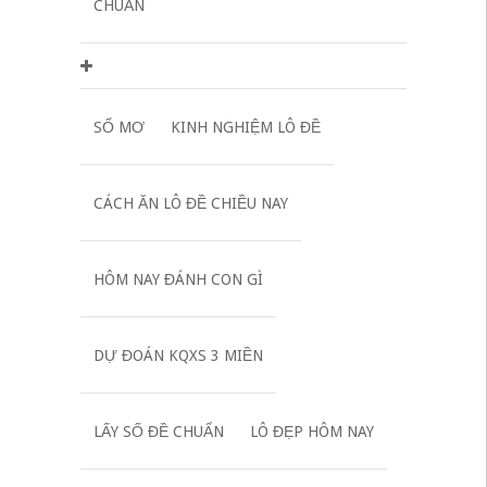
CHUẨN
SỔ MƠ
KINH NGHIỆM LÔ ĐỀ
CÁCH ĂN LÔ ĐỀ CHIỀU NAY
HÔM NAY ĐÁNH CON GÌ
DỰ ĐOÁN KQXS 3 MIỀN
LẤY SỐ ĐỀ CHUẨN
LÔ ĐẸP HÔM NAY