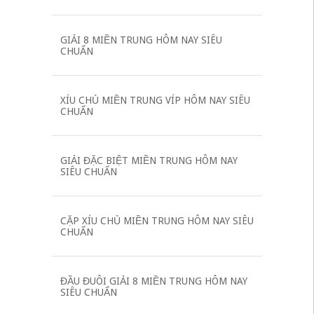
GIẢI 8 MIỀN TRUNG HÔM NAY SIÊU
CHUẨN
XÍU CHỦ MIỀN TRUNG VÍP HÔM NAY SIÊU
CHUẨN
GIẢI ĐẶC BIỆT MIỀN TRUNG HÔM NAY
SIÊU CHUẨN
CẶP XÍU CHỦ MIỀN TRUNG HÔM NAY SIÊU
CHUẨN
ĐẦU ĐUÔI GIẢI 8 MIỀN TRUNG HÔM NAY
SIÊU CHUẨN