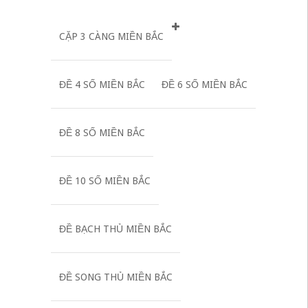
CẶP 3 CÀNG MIỀN BẮC
ĐỀ 4 SỐ MIỀN BẮC
ĐỀ 6 SỐ MIỀN BẮC
ĐỀ 8 SỐ MIỀN BẮC
ĐỀ 10 SỐ MIỀN BẮC
ĐỀ BẠCH THỦ MIỀN BẮC
ĐỀ SONG THỦ MIỀN BẮC