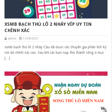
XSMB BẠCH THỦ LÔ 2 NHÁY VÍP UY TIN
CHÍNH XÁC
admin
12/08/2021
xsmb bạch thủ lô 2 nháy Cầu đã được các chuyên gia phân tích kỹ
với độ chính xác cao. Sau khi các bạn nạp thẻ thành công ở mục
[…]