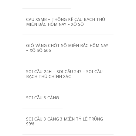
CAU XSMB – THỐNG KÊ CẦU BẠCH THỦ
MIỀN BẮC HÔM NAY – XỔ SỐ
GIỜ VÀNG CHỐT SỐ MIỀN BẮC HÔM NAY
– XỔ SỐ 666
SOI CẦU 24H – SOI CẦU 247 – SOI CẦU
BẠCH THỦ CHÍNH XÁC
SOI CẦU 3 CÀNG
SOI CẦU 3 CÀNG 3 MIỀN TỶ LỆ TRÚNG
99%