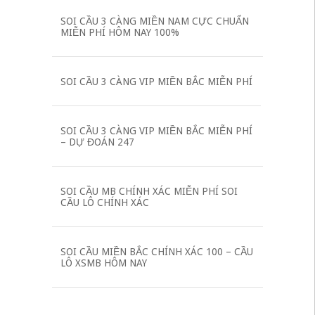
SOI CẦU 3 CÀNG MIỀN NAM CỰC CHUẨN
MIỄN PHÍ HÔM NAY 100%
SOI CẦU 3 CÀNG VIP MIỀN BẮC MIỄN PHÍ
SOI CẦU 3 CÀNG VIP MIỀN BẮC MIỄN PHÍ
– DỰ ĐOÁN 247
SOI CẦU MB CHÍNH XÁC MIỄN PHÍ SOI
CẦU LÔ CHÍNH XÁC
SOI CẦU MIỀN BẮC CHÍNH XÁC 100 – CẦU
LÔ XSMB HÔM NAY