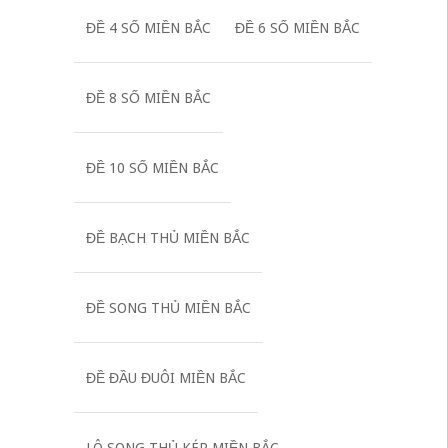
ĐỀ 4 SỐ MIỀN BẮC
ĐỀ 6 SỐ MIỀN BẮC
ĐỀ 8 SỐ MIỀN BẮC
ĐỀ 10 SỐ MIỀN BẮC
ĐỀ BẠCH THỦ MIỀN BẮC
ĐỀ SONG THỦ MIỀN BẮC
ĐỀ ĐẦU ĐUÔI MIỀN BẮC