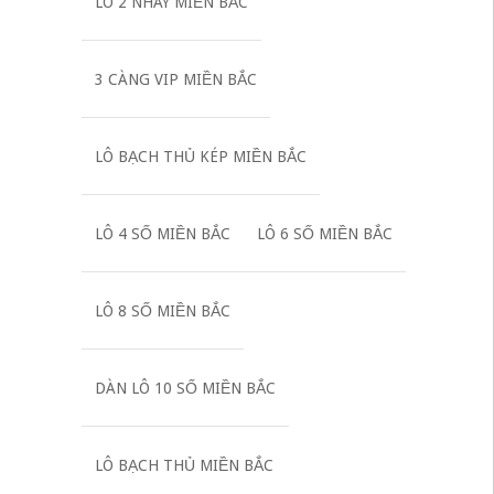
LÔ 2 NHÁY MIỀN BẮC
3 CÀNG VIP MIỀN BẮC
LÔ BẠCH THỦ KÉP MIỀN BẮC
LÔ 4 SỐ MIỀN BẮC
LÔ 6 SỐ MIỀN BẮC
LÔ 8 SỐ MIỀN BẮC
DÀN LÔ 10 SỐ MIỀN BẮC
LÔ BẠCH THỦ MIỀN BẮC