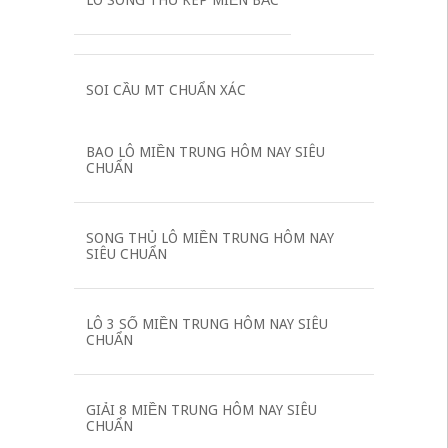
LÔ SONG THỦ KÉP MIỀN BẮC
SOI CẦU MT CHUẨN XÁC
BAO LÔ MIỀN TRUNG HÔM NAY SIÊU
CHUẨN
SONG THỦ LÔ MIỀN TRUNG HÔM NAY
SIÊU CHUẨN
LÔ 3 SỐ MIỀN TRUNG HÔM NAY SIÊU
CHUẨN
GIẢI 8 MIỀN TRUNG HÔM NAY SIÊU
CHUẨN