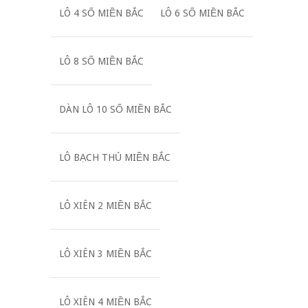
LÔ 4 SỐ MIỀN BẮC
LÔ 6 SỐ MIỀN BẮC
LÔ 8 SỐ MIỀN BẮC
DÀN LÔ 10 SỐ MIỀN BẮC
LÔ BẠCH THỦ MIỀN BẮC
LÔ XIÊN 2 MIỀN BẮC
LÔ XIÊN 3 MIỀN BẮC
LÔ XIÊN 4 MIỀN BẮC