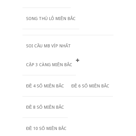
SONG THỦ LÔ MIỀN BẮC
SOI CẦU MB VÍP NHẤT
CẶP 3 CÀNG MIỀN BẮC
ĐỀ 4 SỐ MIỀN BẮC
ĐỀ 6 SỐ MIỀN BẮC
ĐỀ 8 SỐ MIỀN BẮC
ĐỀ 10 SỐ MIỀN BẮC