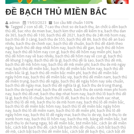
ĐỀ BẠCH THỦ MIỀN BẮC
admin
19/03/2023
Soi cầu MB chuẩn 100%
Tagged
2 con số đề
,
7 cao thu chot so de bach thu
,
ăn chốt ù đền bạch
thủ đề
,
bac nho de mien bac
,
bạch kim thư viện đề kiểm tra
,
bach thu dan
de 365
,
bạch thủ đề 100
,
bạch thủ đề 2021
,
bach thu de 24h mb hom nay
,
bạch thủ đề 3 càng
,
bach thu de 555
,
bạch thủ đề 86
,
bạch thủ đề an bao
nhiêu
,
bach thu de chinh xac
,
bạch thủ đề chuẩn
,
bạch thủ đề đánh theo
ngày
,
bạch thủ đề đẹp nhất hôm nay
,
bạch thủ đề gan
,
bạch thủ đề hôm
nay
,
bạch thủ đề hôm nay con gì
,
bạch thủ đề hôm nay miễn phí
,
bạch
thủ đề hôm nay về bao nhiêu
,
bạch thủ đề hôm nay về con gì
,
bạch thủ
đề khung 3 ngày
,
Bạch thủ đề là gì
,
bạch thủ đề là sao
,
bach thủ đề mb
,
bạch thủ đề mb hôm nay
,
bạch thủ đề mb miễn phí
,
bach thu de mb ngay
mai
,
bạch thủ đề miền bắc
,
bạch thủ đề miền bắc hôm nay
,
bạch thủ đề
miền bắc là gì
,
bạch thủ đề miền bắc miễn phí
,
bạch thủ đề miền bắc
ngày hôm nay
,
bạch thủ đề miền bắc vip
,
bạch thủ đề miền nam
,
bạch thủ
đề miền trung
,
bạch thủ đề ngày
,
bạch thủ đề ngày hôm nay siêu chuẩn
,
bạch thủ đề ngày mai
,
bạch thủ đề nghĩa là gì
,
bach thu de trong thang
,
bach thu de tuyet mat
,
bạch thu đề xsmb
,
bach thu de xsmb mien phi hom
nay
,
bạch thủ đề.net
,
bach thu dep nhat hom nay
,
bạch thủ lô bạch thủ đề
là gì
,
bạch thủ lô chuẩn
,
bạch thủ lô đề
,
bach thu lo de chinh xac nhat
,
bạch thủ lô đề mb
,
bach thu lo de mb hom nay
,
bạch thủ lô đề miền bắc
,
bạch thủ lô đề miền bắc hôm nay
,
bạch thủ lô đề miền bắc ngày hôm
nay
,
bạch thủ lô đề miền nam
,
bạch thủ lô đề miễn phí
,
bạch thủ lô đề
ngày hôm nay
,
bạch thủ lô đề ngày mai
,
bach thu lo de vip
,
bach thu lo de
xsmb hom nay
,
bạch thủ lô hôm nay
,
bach thu mb
,
bảng đề miền bắc
,
bat
bach thu lo de hang ngay
,
bộ đề miền bắc
,
btđ miền bắc
,
cách ăn đề miền
bắc
,
cách bắt bạch thủ đề
,
cách bắt bạch thủ đề chuẩn
,
cách bắt bạch thủ
đề mb
,
cách bắt bạch thủ đề miền bắc
,
cách bắt đề bạch thủ
,
cách bắt đề