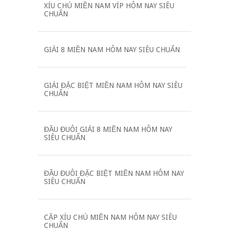
XÍU CHỦ MIỀN NAM VÍP HÔM NAY SIÊU
CHUẨN
GIẢI 8 MIỀN NAM HÔM NAY SIÊU CHUẨN
GIẢI ĐẶC BIỆT MIỀN NAM HÔM NAY SIÊU
CHUẨN
ĐẦU ĐUÔI GIẢI 8 MIỀN NAM HÔM NAY
SIÊU CHUẨN
ĐẦU ĐUÔI ĐẶC BIỆT MIỀN NAM HÔM NAY
SIÊU CHUẨN
CẶP XÍU CHỦ MIỀN NAM HÔM NAY SIÊU
CHUẨN