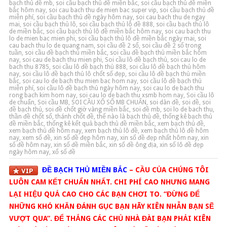
bạch thủ đề mb
,
soi cầu bạch thủ đề miền bắc
,
soi cầu bạch thủ đề miền
bắc hôm nay
,
soi cau bach thu de mien bac super vip
,
soi cầu bạch thủ đề
miễn phí
,
soi cầu bạch thủ đề ngày hôm nay
,
soi cau bach thu de ngay
mai
,
soi cầu bạch thủ lô
,
soi cầu bạch thủ lô đề 888
,
soi cầu bạch thủ lô
de miền bắc
,
soi cầu bạch thủ lô đề miền bắc hôm nay
,
soi cau bach thu
lo de mien bac mien phi
,
soi cầu bạch thủ lô đề miền bắc ngày mai
,
soi
cau bach thu lo de quang nam
,
soi cầu đề 2 số
,
soi cầu đề 2 số trong
tuần
,
soi cầu đề bạch thủ miền bắc
,
soi cầu đề bạch thủ miền bắc hôm
nay
,
soi cau de bach thu mien phi
,
Soi cầu lô đề bạch thủ
,
soi cau lo de
bach thu 8785
,
soi cầu lô đề bạch thủ 888
,
soi cầu lô đề bạch thủ hôm
nay
,
soi cầu lô đề bạch thủ lô chốt số đẹp
,
soi cầu lô đề bạch thủ miền
bắc
,
soi cau lo de bach thu mien bac hom nay
,
soi cầu lô đề bạch thủ
miễn phí
,
soi cầu lô đề bạch thủ ngày hôm nay
,
soi cau lo de bach thu
rong bach kim hom nay
,
soi cau lo de bach thu xsmb hom nay
,
Soi cầu lô
de chuẩn
,
Soi cầu MB
,
SOI CẦU XỔ SỐ MB CHUẨN
,
soi dàn đề
,
soi đề
,
soi
đề bạch thủ
,
soi đề chốt giờ vàng miền bắc
,
soi đề mb
,
soi lo de bach thu
,
thần đề chốt số
,
thánh chốt đề
,
thế nào là bạch thủ đề
,
thống kê bạch thủ
đề miền bắc
,
thống kê kết quả bạch thủ đề miền bắc
,
xem bạch thủ đề
,
xem bạch thủ đề hôm nay
,
xem bạch thủ lô đề
,
xem bạch thủ lô đề hôm
nay
,
xem số đề
,
xin số đề đẹp hôm nay
,
xin số đề đẹp nhất hôm nay
,
xin
số đề hôm nay
,
xin số đề miền bắc
,
xin số đề ông địa
,
xin số lô đề đẹp
ngày hôm nay
,
xổ số đề
ĐỀ BẠCH THỦ MIỀN BẮC
– CẦU CỦA CHÚNG TÔI
LUÔN CAM KẾT CHUẨN NHẤT. CHI PHÍ CAO NHƯNG MANG
LẠI HIỆU QUẢ CAO CHO CÁC BẠN CHƠI TO. “ĐỪNG ĐỂ
NHỮNG KHÓ KHĂN ĐÁNH GỤC BẠN HÃY KIÊN NHẪN BẠN SẼ
VƯỢT QUA”. ĐỂ THẮNG CÁC CHỦ NHÀ ĐÀI BẠN PHẢI KIÊN