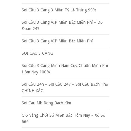
Soi Cầu 3 Càng 3 Miền Tỷ Lệ Trúng 99%
Soi Cầu 3 Càng VIP Miền Bắc Miễn Phí – Dự
Đoán 247
Soi Cầu 3 Càng VIP Miền Bắc Miễn Phí
SOI CẦU 3 CÀNG
Soi Cầu 3 Càng Miền Nam Cực Chuẩn Miễn Phí
Hôm Nay 100%
Soi Cầu 24h – Soi Cầu 247 – Soi Cầu Bạch Thủ
CHÍNH XÁC
Soi Cau Mb Rong Bach Kim
Giờ Vàng Chốt Số Miền Bắc Hôm Nay – Xổ Số
666