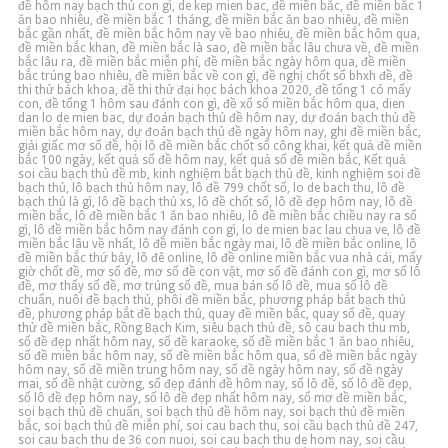
đề hôm nay bạch thủ con gì
,
de kep mien bac
,
đề miền bắc
,
đề miền bắc 1
ăn bao nhiêu
,
đề miền bắc 1 tháng
,
đề miền bắc ăn bao nhiêu
,
đề miền
bắc gần nhất
,
đề miền bắc hôm nay về bao nhiêu
,
đề miền bắc hôm qua
,
đề miền bắc khan
,
đề miền bắc là sao
,
đề miền bắc lâu chưa về
,
đề miền
bắc lâu ra
,
đề miền bắc miễn phí
,
đề miền bắc ngày hôm qua
,
đề miền
bắc trúng bao nhiêu
,
đề miền bắc về con gì
,
đề nghị chốt sổ bhxh đề
,
đề
thi thử bách khoa
,
đề thi thử đại học bách khoa 2020
,
đề tổng 1 có mấy
con
,
đề tổng 1 hôm sau đánh con gì
,
đề xổ số miền bắc hôm qua
,
dien
dan lo de mien bac
,
dự đoán bạch thủ đề hôm nay
,
dự đoán bạch thủ đề
miền bắc hôm nay
,
dự đoán bạch thủ đề ngày hôm nay
,
ghi đề miền bắc
,
giải giấc mơ số đề
,
hội lô đề miền bắc chốt số công khai
,
kết quả đề miền
bắc 100 ngày
,
kết quả số đề hôm nay
,
kết quả số đề miền bắc
,
Kết quả
soi cầu bạch thủ đề mb
,
kinh nghiệm bắt bạch thủ đề
,
kinh nghiệm soi đề
bạch thủ
,
lô bạch thủ hôm nay
,
lô đề 799 chốt số
,
lo de bach thu
,
lô đề
bạch thủ là gì
,
lô đề bạch thủ xs
,
lô đề chốt số
,
lô đề đẹp hôm nay
,
lô đề
miền bắc
,
lô đề miền bắc 1 ăn bao nhiêu
,
lô đề miền bắc chiều nay ra số
gì
,
lô đề miền bắc hôm nay đánh con gì
,
lo de mien bac lau chua ve
,
lô đề
miền bắc lâu về nhất
,
lô đề miền bắc ngày mai
,
lô đề miền bắc online
,
lô
đề miền bắc thứ bảy
,
lô đê online
,
lô đề online miền bắc vua nhà cái
,
mấy
giờ chốt đề
,
mơ số đề
,
mơ số đề con vật
,
mơ số đề đánh con gì
,
mơ số lô
đề
,
mơ thấy số đề
,
mơ trúng số đề
,
mua bán số lô đề
,
mua số lô đề
chuẩn
,
nuôi đề bạch thủ
,
phôi đề miền bắc
,
phương pháp bắt bạch thủ
đề
,
phương pháp bắt đề bạch thủ
,
quay đề miền bắc
,
quay số đề
,
quay
thử đề miền bắc
,
Rồng Bạch Kim
,
siêu bạch thủ đề
,
sô cau bach thu mb
,
số đề đẹp nhất hôm nay
,
số đề karaoke
,
số đề miền bắc 1 ăn bao nhiêu
,
số đề miền bắc hôm nay
,
số đề miền bắc hôm qua
,
số đề miền bắc ngày
hôm nay
,
số đề miền trung hôm nay
,
số đề ngày hôm nay
,
số đề ngày
mai
,
số đề nhật cường
,
số đẹp đánh đề hôm nay
,
số lô đề
,
số lô đề đẹp
,
số lô đề đẹp hôm nay
,
số lô đề đẹp nhất hôm nay
,
sổ mơ đề miền bắc
,
soi bạch thủ đề chuẩn
,
soi bạch thủ đề hôm nay
,
soi bạch thủ đề miền
bắc
,
soi bạch thủ đề miễn phí
,
soi cau bach thu
,
soi cầu bạch thủ đề 247
,
soi cau bach thu de 36 con nuoi
,
soi cau bach thu de hom nay
,
soi cầu