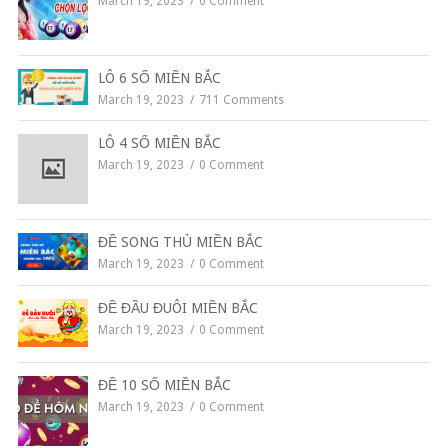
March 19, 2023
0 Comment
LÔ 6 SỐ MIỀN BẮC
March 19, 2023
711 Comments
LÔ 4 SỐ MIỀN BẮC
March 19, 2023
0 Comment
ĐỀ SONG THỦ MIỀN BẮC
March 19, 2023
0 Comment
ĐỀ ĐẦU ĐUÔI MIỀN BẮC
March 19, 2023
0 Comment
ĐỀ 10 SỐ MIỀN BẮC
March 19, 2023
0 Comment