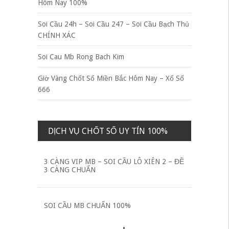
Hôm Nay 100%
Soi Cầu 24h – Soi Cầu 247 – Soi Cầu Bạch Thủ
CHÍNH XÁC
Soi Cau Mb Rong Bach Kim
Giờ Vàng Chốt Số Miền Bắc Hôm Nay – Xổ Số
666
DỊCH VỤ CHỐT SỐ UY TÍN 100%
3 CÀNG VIP MB – SOI CẦU LÔ XIÊN 2 – ĐỀ
3 CÀNG CHUẨN
SOI CẦU MB CHUẨN 100%