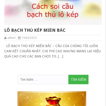
LÔ BẠCH THỦ KÉP MIỀN BẮC
admin
19/03/2023
LÔ BẠCH THỦ KÉP MIỀN BẮC – CẦU CỦA CHÚNG TÔI LUÔN
CAM KẾT CHUẨN NHẤT. CHI PHÍ CAO NHƯNG MANG LẠI HIỆU
QUẢ CAO CHO CÁC BẠN CHƠI TO. […]
Tìm
kiếm
cho: