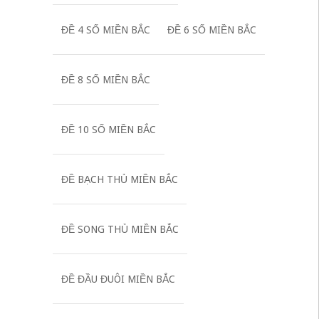
ĐỀ 4 SỐ MIỀN BẮC
ĐỀ 6 SỐ MIỀN BẮC
ĐỀ 8 SỐ MIỀN BẮC
ĐỀ 10 SỐ MIỀN BẮC
ĐỀ BẠCH THỦ MIỀN BẮC
ĐỀ SONG THỦ MIỀN BẮC
ĐỀ ĐẦU ĐUÔI MIỀN BẮC