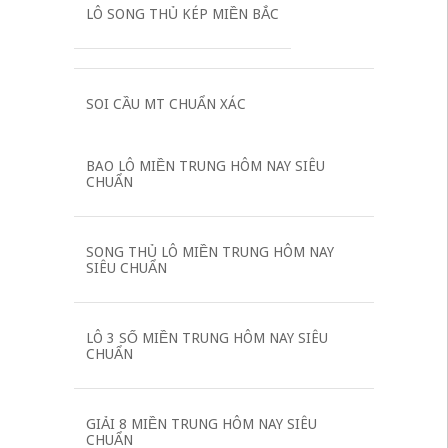
LÔ SONG THỦ KÉP MIỀN BẮC
SOI CẦU MT CHUẨN XÁC
BAO LÔ MIỀN TRUNG HÔM NAY SIÊU
CHUẨN
SONG THỦ LÔ MIỀN TRUNG HÔM NAY
SIÊU CHUẨN
LÔ 3 SỐ MIỀN TRUNG HÔM NAY SIÊU
CHUẨN
GIẢI 8 MIỀN TRUNG HÔM NAY SIÊU
CHUẨN