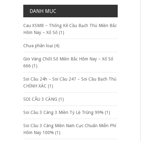
DANH MỤC
Cau XSMB – Thống Kê Cầu Bạch Thủ Miền Bắc
Hôm Nay – Xổ Số
(1)
Chưa phân loại
(4)
Giờ Vàng Chốt Số Miền Bắc Hôm Nay – Xổ Số
666
(1)
Soi Cầu 24h – Soi Cầu 247 – Soi Cầu Bạch Thủ
CHÍNH XÁC
(1)
SOI CẦU 3 CÀNG
(1)
Soi Cầu 3 Càng 3 Miền Tỷ Lệ Trúng 99%
(1)
Soi Cầu 3 Càng Miền Nam Cực Chuẩn Miễn Phí
Hôm Nay 100%
(1)