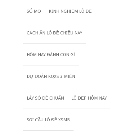
SỔ MƠ
KINH NGHIỆM LÔ ĐỀ
CÁCH ĂN LÔ ĐỀ CHIỀU NAY
HÔM NAY ĐÁNH CON GÌ
DỰ ĐOÁN KQXS 3 MIỀN
LẤY SỐ ĐỀ CHUẨN
LÔ ĐẸP HÔM NAY
SOI CẦU LÔ ĐỀ XSMB