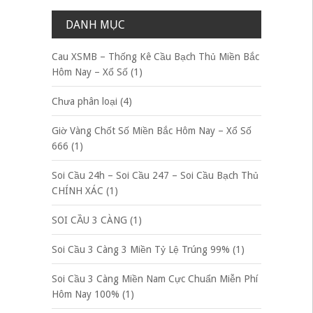
DANH MỤC
Cau XSMB – Thống Kê Cầu Bạch Thủ Miền Bắc
Hôm Nay – Xổ Số
(1)
Chưa phân loại
(4)
Giờ Vàng Chốt Số Miền Bắc Hôm Nay – Xổ Số
666
(1)
Soi Cầu 24h – Soi Cầu 247 – Soi Cầu Bạch Thủ
CHÍNH XÁC
(1)
SOI CẦU 3 CÀNG
(1)
Soi Cầu 3 Càng 3 Miền Tỷ Lệ Trúng 99%
(1)
Soi Cầu 3 Càng Miền Nam Cực Chuẩn Miễn Phí
Hôm Nay 100%
(1)