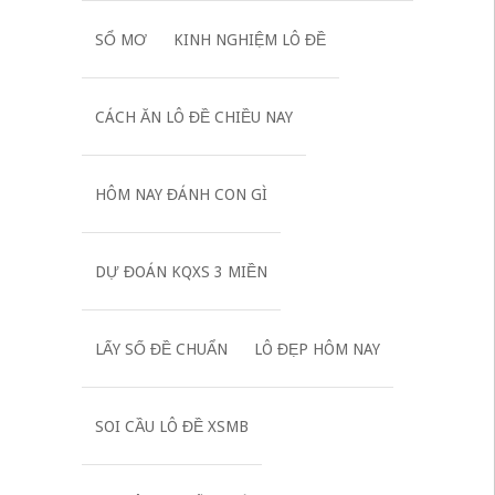
SỔ MƠ
KINH NGHIỆM LÔ ĐỀ
CÁCH ĂN LÔ ĐỀ CHIỀU NAY
HÔM NAY ĐÁNH CON GÌ
DỰ ĐOÁN KQXS 3 MIỀN
LẤY SỐ ĐỀ CHUẨN
LÔ ĐẸP HÔM NAY
SOI CẦU LÔ ĐỀ XSMB