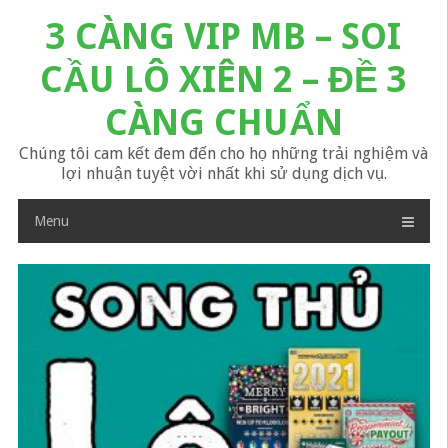
Skip
3 CÀNG VIP MB – SOI
to
content
CẦU LÔ XIÊN 2 – ĐỀ 3
CÀNG CHUẨN
Chúng tôi cam kết đem đến cho họ những trải nghiệm và
lợi nhuận tuyệt vời nhất khi sử dụng dịch vụ.
Menu