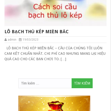
LÔ BẠCH THỦ KÉP MIỀN BẮC
admin
19/03/2023
LÔ BẠCH THỦ KÉP MIỀN BẮC – CẦU CỦA CHÚNG TÔI LUÔN
CAM KẾT CHUẨN NHẤT. CHI PHÍ CAO NHƯNG MANG LẠI HIỆU
QUẢ CAO CHO CÁC BẠN CHƠI TO. […]
Tìm
kiếm
cho: