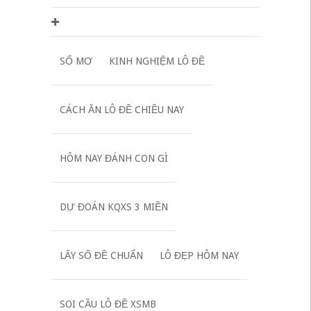
SỔ MƠ
KINH NGHIỆM LÔ ĐỀ
CÁCH ĂN LÔ ĐỀ CHIỀU NAY
HÔM NAY ĐÁNH CON GÌ
DỰ ĐOÁN KQXS 3 MIỀN
LẤY SỐ ĐỀ CHUẨN
LÔ ĐẸP HÔM NAY
SOI CẦU LÔ ĐỀ XSMB