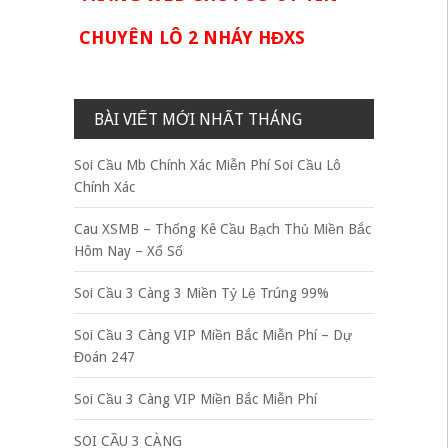
CHUYÊN LÔ 2 NHÁY HĐXS
BÀI VIẾT MỚI NHẤT THÁNG
Soi Cầu Mb Chính Xác Miễn Phí Soi Cầu Lô
Chính Xác
Cau XSMB – Thống Kê Cầu Bạch Thủ Miền Bắc
Hôm Nay – Xổ Số
Soi Cầu 3 Càng 3 Miền Tỷ Lệ Trúng 99%
Soi Cầu 3 Càng VIP Miền Bắc Miễn Phí – Dự
Đoán 247
Soi Cầu 3 Càng VIP Miền Bắc Miễn Phí
SOI CẦU 3 CÀNG