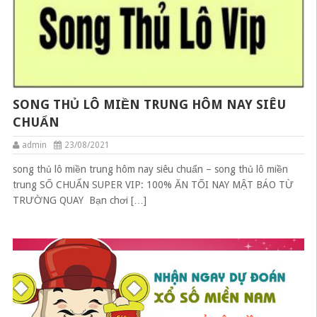
SONG THỦ LÔ MIỀN TRUNG HÔM NAY SIÊU
CHUẨN
admin
23/08/2021
song thủ lô miền trung hôm nay siêu chuẩn – song thủ lô miền
trung SỐ CHUẨN SUPER VIP: 100% ĂN TỐI NAY MẬT BÁO TỪ
TRƯỜNG QUAY Bạn chơi […]