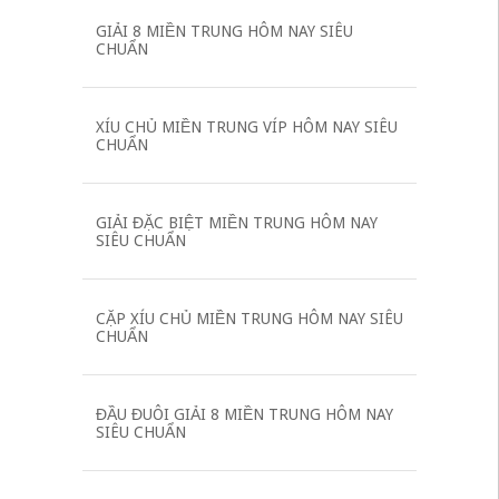
GIẢI 8 MIỀN TRUNG HÔM NAY SIÊU
CHUẨN
XÍU CHỦ MIỀN TRUNG VÍP HÔM NAY SIÊU
CHUẨN
GIẢI ĐẶC BIỆT MIỀN TRUNG HÔM NAY
SIÊU CHUẨN
CẶP XÍU CHỦ MIỀN TRUNG HÔM NAY SIÊU
CHUẨN
ĐẦU ĐUÔI GIẢI 8 MIỀN TRUNG HÔM NAY
SIÊU CHUẨN