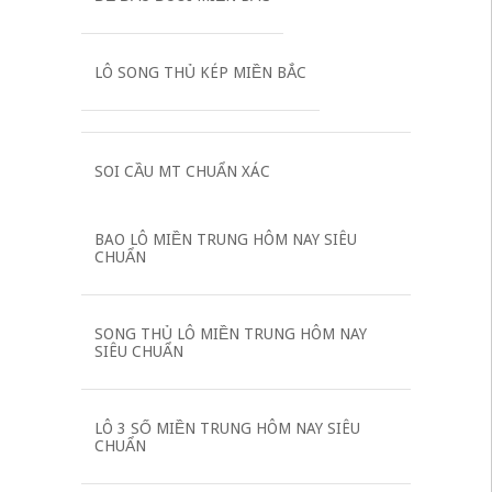
LÔ SONG THỦ KÉP MIỀN BẮC
SOI CẦU MT CHUẨN XÁC
BAO LÔ MIỀN TRUNG HÔM NAY SIÊU
CHUẨN
SONG THỦ LÔ MIỀN TRUNG HÔM NAY
SIÊU CHUẨN
LÔ 3 SỐ MIỀN TRUNG HÔM NAY SIÊU
CHUẨN