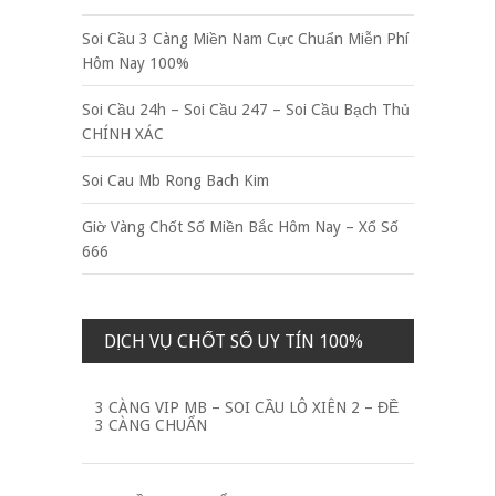
Soi Cầu 3 Càng Miền Nam Cực Chuẩn Miễn Phí
Hôm Nay 100%
Soi Cầu 24h – Soi Cầu 247 – Soi Cầu Bạch Thủ
CHÍNH XÁC
Soi Cau Mb Rong Bach Kim
Giờ Vàng Chốt Số Miền Bắc Hôm Nay – Xổ Số
666
DỊCH VỤ CHỐT SỐ UY TÍN 100%
3 CÀNG VIP MB – SOI CẦU LÔ XIÊN 2 – ĐỀ
3 CÀNG CHUẨN