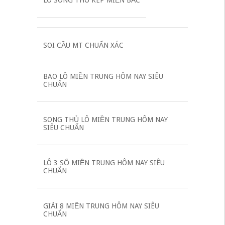
SOI CẦU MT CHUẨN XÁC
BAO LÔ MIỀN TRUNG HÔM NAY SIÊU
CHUẨN
SONG THỦ LÔ MIỀN TRUNG HÔM NAY
SIÊU CHUẨN
LÔ 3 SỐ MIỀN TRUNG HÔM NAY SIÊU
CHUẨN
GIẢI 8 MIỀN TRUNG HÔM NAY SIÊU
CHUẨN