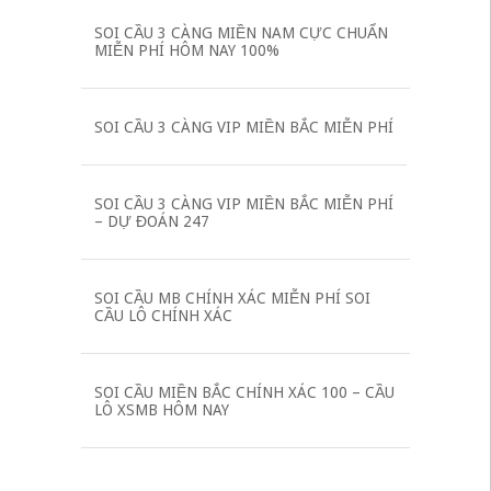
SOI CẦU 3 CÀNG MIỀN NAM CỰC CHUẨN
MIỄN PHÍ HÔM NAY 100%
SOI CẦU 3 CÀNG VIP MIỀN BẮC MIỄN PHÍ
SOI CẦU 3 CÀNG VIP MIỀN BẮC MIỄN PHÍ
– DỰ ĐOÁN 247
SOI CẦU MB CHÍNH XÁC MIỄN PHÍ SOI
CẦU LÔ CHÍNH XÁC
SOI CẦU MIỀN BẮC CHÍNH XÁC 100 – CẦU
LÔ XSMB HÔM NAY