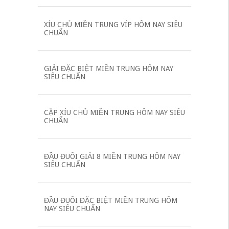
XÍU CHỦ MIỀN TRUNG VÍP HÔM NAY SIÊU
CHUẨN
GIẢI ĐẶC BIỆT MIỀN TRUNG HÔM NAY
SIÊU CHUẨN
CẶP XÍU CHỦ MIỀN TRUNG HÔM NAY SIÊU
CHUẨN
ĐẦU ĐUÔI GIẢI 8 MIỀN TRUNG HÔM NAY
SIÊU CHUẨN
ĐẦU ĐUÔI ĐẶC BIỆT MIỀN TRUNG HÔM
NAY SIÊU CHUẨN