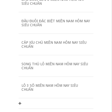
SIÊU CHUẨN
ĐẦU ĐUÔI ĐẶC BIỆT MIỀN NAM HÔM NAY
SIÊU CHUẨN
CẶP XÍU CHỦ MIỀN NAM HÔM NAY SIÊU
CHUẨN
SONG THỦ LÔ MIỀN NAM HÔM NAY SIÊU
CHUẨN
LÔ 3 SỐ MIỀN NAM HÔM NAY SIÊU
CHUẨN