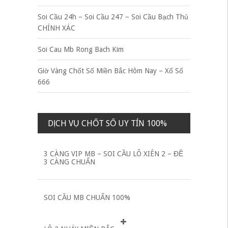
Soi Cầu 24h – Soi Cầu 247 – Soi Cầu Bạch Thủ
CHÍNH XÁC
Soi Cau Mb Rong Bach Kim
Giờ Vàng Chốt Số Miền Bắc Hôm Nay – Xổ Số
666
DỊCH VỤ CHỐT SỐ UY TÍN 100%
3 CÀNG VIP MB – SOI CẦU LÔ XIÊN 2 – ĐỀ
3 CÀNG CHUẨN
SOI CẦU MB CHUẨN 100%