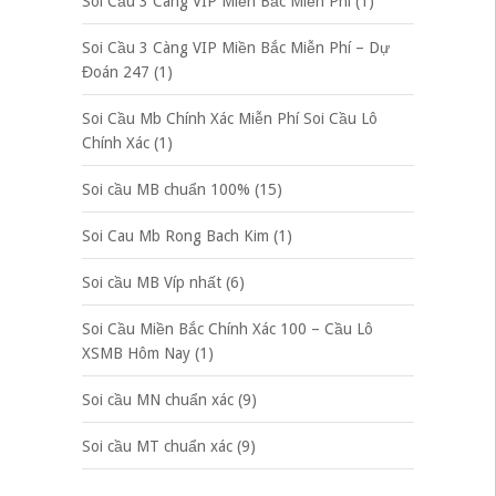
Soi Cầu 3 Càng VIP Miền Bắc Miễn Phí
(1)
Soi Cầu 3 Càng VIP Miền Bắc Miễn Phí – Dự
Đoán 247
(1)
Soi Cầu Mb Chính Xác Miễn Phí Soi Cầu Lô
Chính Xác
(1)
Soi cầu MB chuẩn 100%
(15)
Soi Cau Mb Rong Bach Kim
(1)
Soi cầu MB Víp nhất
(6)
Soi Cầu Miền Bắc Chính Xác 100 – Cầu Lô
XSMB Hôm Nay
(1)
Soi cầu MN chuẩn xác
(9)
Soi cầu MT chuẩn xác
(9)