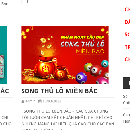
[…]
 Bạn
C
Đ
S
T
C
BẮC
SONG THỦ LÔ MIỀN BẮC
Soi
admin
19/03/2023
Chí
SONG THỦ LÔ MIỀN BẮC – CẦU CỦA CHÚNG
Cau
 CHI
TÔI LUÔN CAM KẾT CHUẨN NHẤT. CHI PHÍ CAO
Hôm
O CHO
NHƯNG MANG LẠI HIỆU QUẢ CAO CHO CÁC BẠN