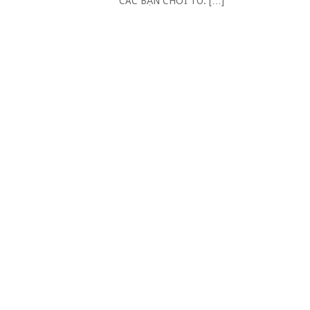
CÁC BẠN CHƠI TO. […]