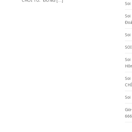
CHƠI TO. “ĐỪNG […]
Soi
Soi
Đoá
Soi
SOI
Soi
Hô
Soi
CH
Soi
Giờ
666