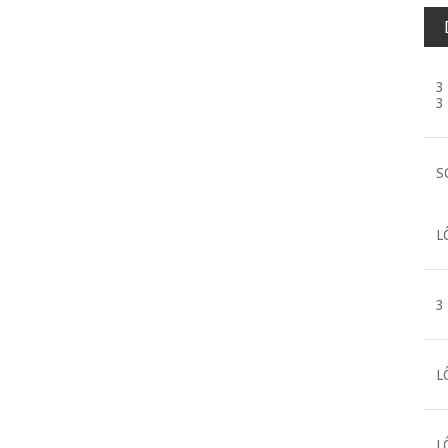
3
3
S
L
3
L
L