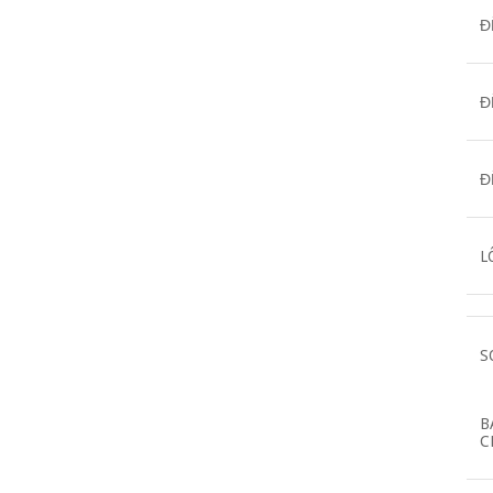
Đ
Đ
Đ
L
S
B
C