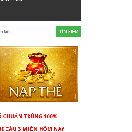
m
:
Ố CHUẨN TRÚNG 100%
OI CẦU 3 MIỀN HÔM NAY