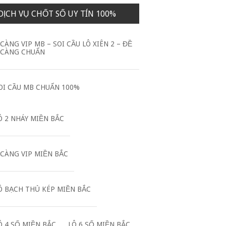
DỊCH VỤ CHỐT SỐ UY TÍN 100%
 CÀNG VIP MB – SOI CẦU LÔ XIÊN 2 – ĐỀ
 CÀNG CHUẨN
OI CẦU MB CHUẨN 100%
Ô 2 NHÁY MIỀN BẮC
 CÀNG VIP MIỀN BẮC
Ô BẠCH THỦ KÉP MIỀN BẮC
Ô 4 SỐ MIỀN BẮC
LÔ 6 SỐ MIỀN BẮC