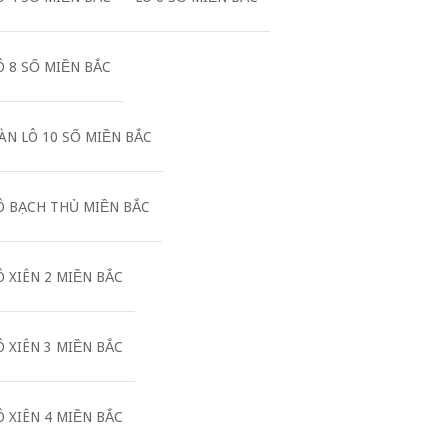
Ô 8 SỐ MIỀN BẮC
ÀN LÔ 10 SỐ MIỀN BẮC
Ô BẠCH THỦ MIỀN BẮC
Ô XIÊN 2 MIỀN BẮC
Ô XIÊN 3 MIỀN BẮC
Ô XIÊN 4 MIỀN BẮC