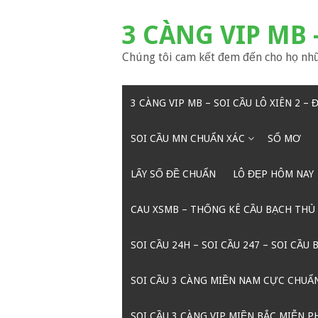
Skip
to
3 CÀNG VIP MB 
content
Chúng tôi cam kết đem đến cho họ nhữ
3 CÀNG VIP MB – SOI CẦU LÔ XIÊN 2 –
SOI CẦU MN CHUẨN XÁC
SỔ MƠ
LẤY SỐ ĐỀ CHUẨN
LÔ ĐẸP HÔM NAY
CAU XSMB – THỐNG KÊ CẦU BẠCH THỦ 
SOI CẦU 24H – SOI CẦU 247 – SOI CẦU
SOI CẦU 3 CÀNG MIỀN NAM CỰC CHUẨ
SOI CẦU 3 CÀNG VIP MIỀN BẮC MIỄN P