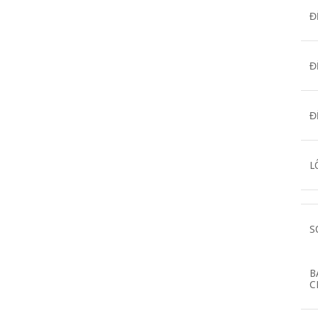
Đ
Đ
Đ
L
S
B
C