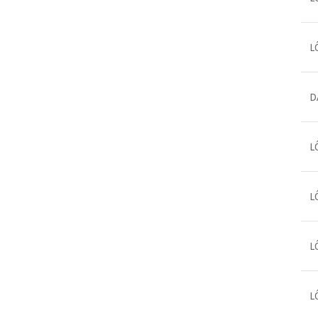
L
D
L
L
L
L