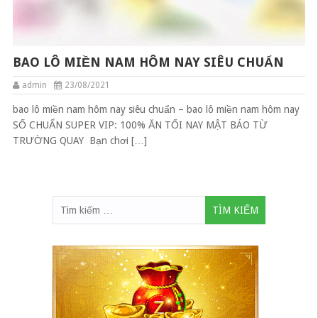
BAO LÔ MIỀN NAM HÔM NAY SIÊU CHUẨN
admin
23/08/2021
bao lô miền nam hôm nay siêu chuẩn – bao lô miền nam hôm nay
SỐ CHUẨN SUPER VIP: 100% ĂN TỐI NAY MẬT BÁO TỪ
TRƯỜNG QUAY Bạn chơi […]
Tìm
kiếm
cho: