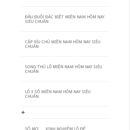
ĐẦU ĐUÔI ĐẶC BIỆT MIỀN NAM HÔM NAY
SIÊU CHUẨN
CẶP XÍU CHỦ MIỀN NAM HÔM NAY SIÊU
CHUẨN
SONG THỦ LÔ MIỀN NAM HÔM NAY SIÊU
CHUẨN
LÔ 3 SỐ MIỀN NAM HÔM NAY SIÊU
CHUẨN
SỔ MƠ
KINH NGHIỆM LÔ ĐỀ