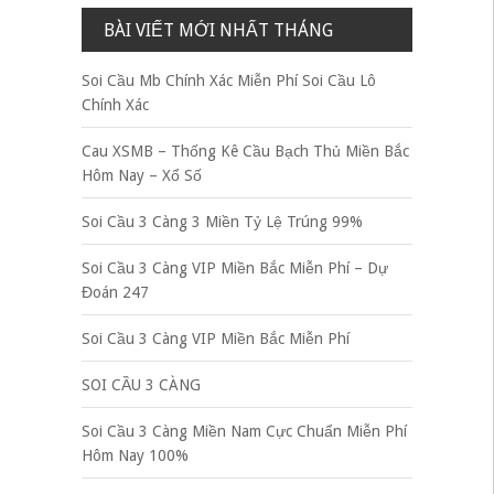
BÀI VIẾT MỚI NHẤT THÁNG
Soi Cầu Mb Chính Xác Miễn Phí Soi Cầu Lô
Chính Xác
Cau XSMB – Thống Kê Cầu Bạch Thủ Miền Bắc
Hôm Nay – Xổ Số
Soi Cầu 3 Càng 3 Miền Tỷ Lệ Trúng 99%
Soi Cầu 3 Càng VIP Miền Bắc Miễn Phí – Dự
Đoán 247
Soi Cầu 3 Càng VIP Miền Bắc Miễn Phí
SOI CẦU 3 CÀNG
Soi Cầu 3 Càng Miền Nam Cực Chuẩn Miễn Phí
Hôm Nay 100%