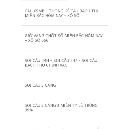
CAU XSMB – THỐNG KÊ CẦU BẠCH THỦ
MIỀN BẮC HÔM NAY – XỔ SỐ
GIỜ VÀNG CHỐT SỐ MIỀN BẮC HÔM NAY
– XỔ SỐ 666
SOI CẦU 24H – SOI CẦU 247 – SOI CẦU
BẠCH THỦ CHÍNH XÁC
SOI CẦU 3 CÀNG
SOI CẦU 3 CÀNG 3 MIỀN TỶ LỆ TRÚNG
99%