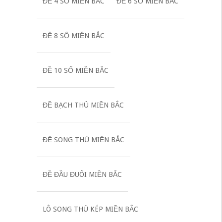
ĐỀ 4 SỐ MIỀN BẮC
ĐỀ 6 SỐ MIỀN BẮC
ĐỀ 8 SỐ MIỀN BẮC
ĐỀ 10 SỐ MIỀN BẮC
ĐỀ BẠCH THỦ MIỀN BẮC
ĐỀ SONG THỦ MIỀN BẮC
ĐỀ ĐẦU ĐUÔI MIỀN BẮC
LÔ SONG THỦ KÉP MIỀN BẮC