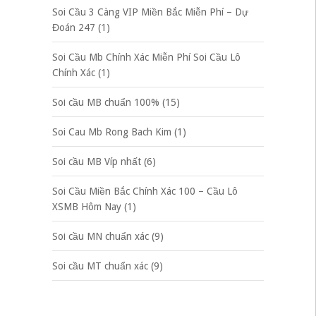
Soi Cầu 3 Càng VIP Miền Bắc Miễn Phí – Dự
Đoán 247
(1)
Soi Cầu Mb Chính Xác Miễn Phí Soi Cầu Lô
Chính Xác
(1)
Soi cầu MB chuẩn 100%
(15)
Soi Cau Mb Rong Bach Kim
(1)
Soi cầu MB Víp nhất
(6)
Soi Cầu Miền Bắc Chính Xác 100 – Cầu Lô
XSMB Hôm Nay
(1)
Soi cầu MN chuẩn xác
(9)
Soi cầu MT chuẩn xác
(9)