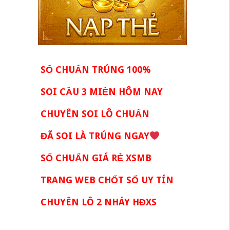
SỐ CHUẨN TRÚNG 100%
SOI CẦU 3 MIỀN HÔM NAY
CHUYÊN SOI LÔ CHUẨN
ĐÃ SOI LÀ TRÚNG NGAY
SỐ CHUẨN GIÁ RẺ XSMB
TRANG WEB CHỐT SỐ UY TÍN
CHUYÊN LÔ 2 NHÁY HĐXS