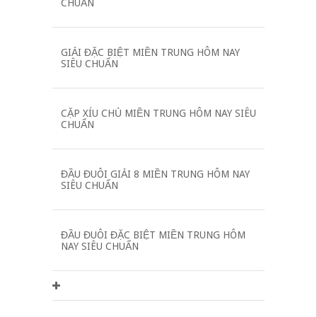
CHUẨN
GIẢI ĐẶC BIỆT MIỀN TRUNG HÔM NAY
SIÊU CHUẨN
CẶP XÍU CHỦ MIỀN TRUNG HÔM NAY SIÊU
CHUẨN
ĐẦU ĐUÔI GIẢI 8 MIỀN TRUNG HÔM NAY
SIÊU CHUẨN
ĐẦU ĐUÔI ĐẶC BIỆT MIỀN TRUNG HÔM
NAY SIÊU CHUẨN