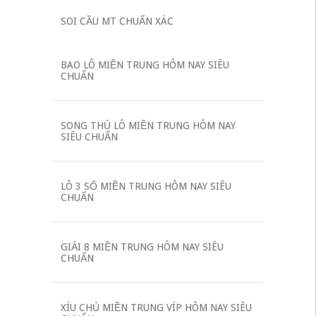
SOI CẦU MT CHUẨN XÁC
BAO LÔ MIỀN TRUNG HÔM NAY SIÊU
CHUẨN
SONG THỦ LÔ MIỀN TRUNG HÔM NAY
SIÊU CHUẨN
LÔ 3 SỐ MIỀN TRUNG HÔM NAY SIÊU
CHUẨN
GIẢI 8 MIỀN TRUNG HÔM NAY SIÊU
CHUẨN
XÍU CHỦ MIỀN TRUNG VÍP HÔM NAY SIÊU