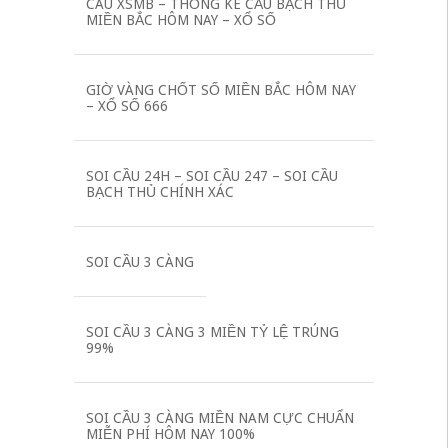
CAU XSMB – THỐNG KÊ CẦU BẠCH THỦ
MIỀN BẮC HÔM NAY – XỔ SỐ
GIỜ VÀNG CHỐT SỐ MIỀN BẮC HÔM NAY
– XỔ SỐ 666
SOI CẦU 24H – SOI CẦU 247 – SOI CẦU
BẠCH THỦ CHÍNH XÁC
SOI CẦU 3 CÀNG
SOI CẦU 3 CÀNG 3 MIỀN TỶ LỆ TRÚNG
99%
SOI CẦU 3 CÀNG MIỀN NAM CỰC CHUẨN
MIỄN PHÍ HÔM NAY 100%