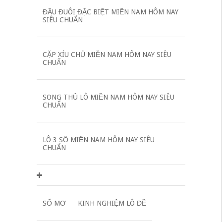
ĐẦU ĐUÔI ĐẶC BIỆT MIỀN NAM HÔM NAY
SIÊU CHUẨN
CẶP XÍU CHỦ MIỀN NAM HÔM NAY SIÊU
CHUẨN
SONG THỦ LÔ MIỀN NAM HÔM NAY SIÊU
CHUẨN
LÔ 3 SỐ MIỀN NAM HÔM NAY SIÊU
CHUẨN
SỔ MƠ
KINH NGHIỆM LÔ ĐỀ