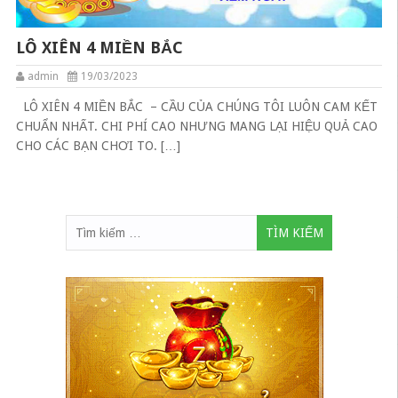
LÔ XIÊN 4 MIỀN BẮC
admin
19/03/2023
LÔ XIÊN 4 MIỀN BẮC – CẦU CỦA CHÚNG TÔI LUÔN CAM KẾT
CHUẨN NHẤT. CHI PHÍ CAO NHƯNG MANG LẠI HIỆU QUẢ CAO
CHO CÁC BẠN CHƠI TO. […]
Tìm
kiếm
cho: