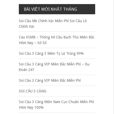
BÀI VIẾT MỚI NHẤT THÁNG
Soi Cầu Mb Chính Xác Miễn Phí Soi Cầu Lô
Chính Xác
Cau XSMB – Thống Kê Cầu Bạch Thủ Miền Bắc
Hôm Nay – Xổ Số
Soi Cầu 3 Càng 3 Miền Tỷ Lệ Trúng 99%
Soi Cầu 3 Càng VIP Miền Bắc Miễn Phí – Dự
Đoán 247
Soi Cầu 3 Càng VIP Miền Bắc Miễn Phí
SOI CẦU 3 CÀNG
Soi Cầu 3 Càng Miền Nam Cực Chuẩn Miễn Phí
Hôm Nay 100%