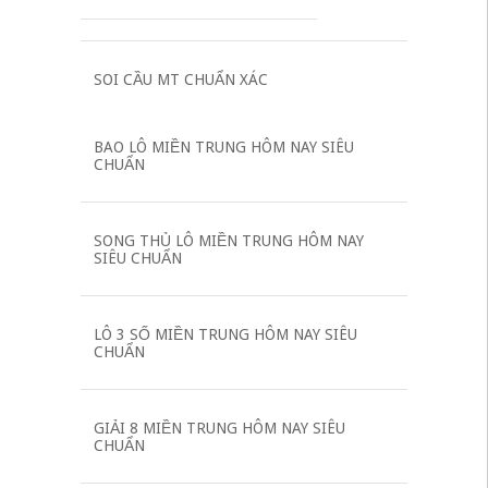
SOI CẦU MT CHUẨN XÁC
BAO LÔ MIỀN TRUNG HÔM NAY SIÊU
CHUẨN
SONG THỦ LÔ MIỀN TRUNG HÔM NAY
SIÊU CHUẨN
LÔ 3 SỐ MIỀN TRUNG HÔM NAY SIÊU
CHUẨN
GIẢI 8 MIỀN TRUNG HÔM NAY SIÊU
CHUẨN