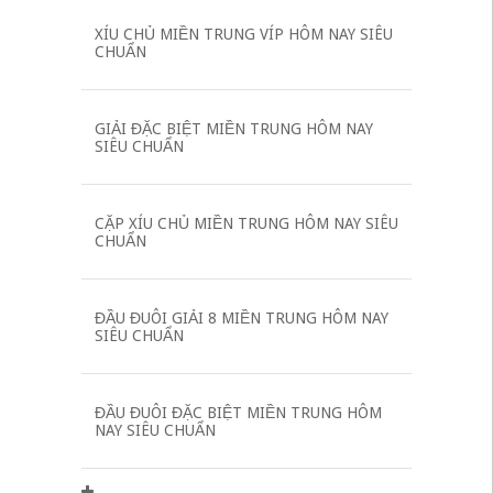
XÍU CHỦ MIỀN TRUNG VÍP HÔM NAY SIÊU
CHUẨN
GIẢI ĐẶC BIỆT MIỀN TRUNG HÔM NAY
SIÊU CHUẨN
CẶP XÍU CHỦ MIỀN TRUNG HÔM NAY SIÊU
CHUẨN
ĐẦU ĐUÔI GIẢI 8 MIỀN TRUNG HÔM NAY
SIÊU CHUẨN
ĐẦU ĐUÔI ĐẶC BIỆT MIỀN TRUNG HÔM
NAY SIÊU CHUẨN