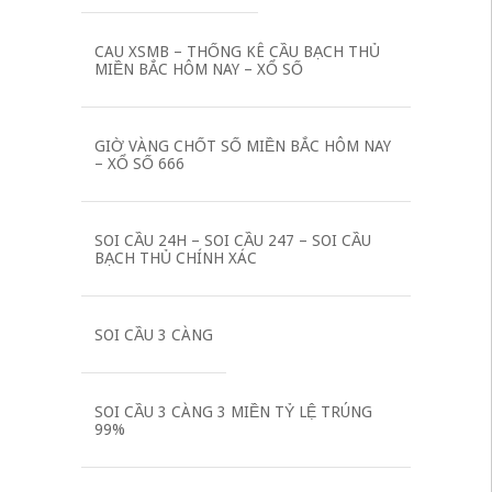
CAU XSMB – THỐNG KÊ CẦU BẠCH THỦ
MIỀN BẮC HÔM NAY – XỔ SỐ
GIỜ VÀNG CHỐT SỐ MIỀN BẮC HÔM NAY
– XỔ SỐ 666
SOI CẦU 24H – SOI CẦU 247 – SOI CẦU
BẠCH THỦ CHÍNH XÁC
SOI CẦU 3 CÀNG
SOI CẦU 3 CÀNG 3 MIỀN TỶ LỆ TRÚNG
99%