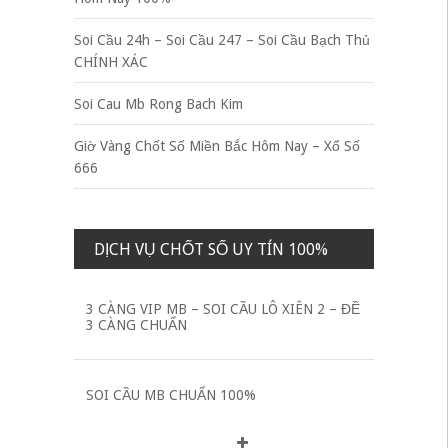
Soi Cầu 24h – Soi Cầu 247 – Soi Cầu Bạch Thủ
CHÍNH XÁC
Soi Cau Mb Rong Bach Kim
Giờ Vàng Chốt Số Miền Bắc Hôm Nay – Xổ Số
666
DỊCH VỤ CHỐT SỐ UY TÍN 100%
3 CÀNG VIP MB – SOI CẦU LÔ XIÊN 2 – ĐỀ
3 CÀNG CHUẨN
SOI CẦU MB CHUẨN 100%