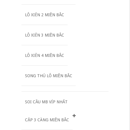
LÔ XIÊN 2 MIỀN BẮC
LÔ XIÊN 3 MIỀN BẮC
LÔ XIÊN 4 MIỀN BẮC
SONG THỦ LÔ MIỀN BẮC
SOI CẦU MB VÍP NHẤT
CẶP 3 CÀNG MIỀN BẮC