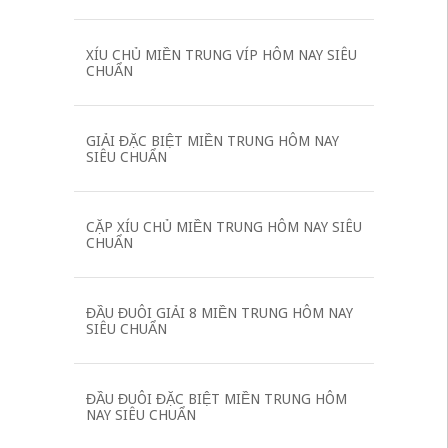
XÍU CHỦ MIỀN TRUNG VÍP HÔM NAY SIÊU
CHUẨN
GIẢI ĐẶC BIỆT MIỀN TRUNG HÔM NAY
SIÊU CHUẨN
CẶP XÍU CHỦ MIỀN TRUNG HÔM NAY SIÊU
CHUẨN
ĐẦU ĐUÔI GIẢI 8 MIỀN TRUNG HÔM NAY
SIÊU CHUẨN
ĐẦU ĐUÔI ĐẶC BIỆT MIỀN TRUNG HÔM
NAY SIÊU CHUẨN