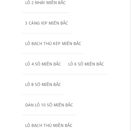
LÔ 2 NHÁY MIỀN BẮC
3 CÀNG VIP MIỀN BẮC
LÔ BẠCH THỦ KÉP MIỀN BẮC
LÔ 4 SỐ MIỀN BẮC
LÔ 6 SỐ MIỀN BẮC
LÔ 8 SỐ MIỀN BẮC
DÀN LÔ 10 SỐ MIỀN BẮC
LÔ BẠCH THỦ MIỀN BẮC