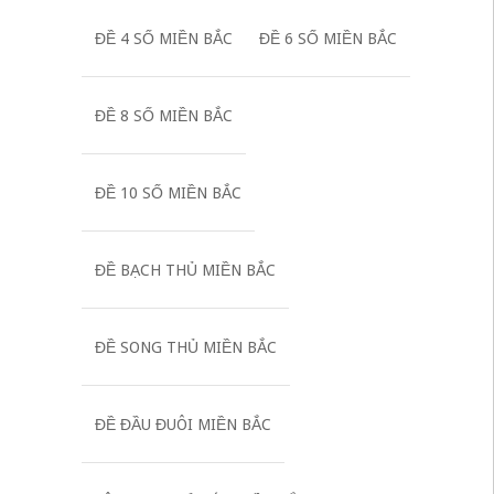
ĐỀ 4 SỐ MIỀN BẮC
ĐỀ 6 SỐ MIỀN BẮC
ĐỀ 8 SỐ MIỀN BẮC
ĐỀ 10 SỐ MIỀN BẮC
ĐỀ BẠCH THỦ MIỀN BẮC
ĐỀ SONG THỦ MIỀN BẮC
ĐỀ ĐẦU ĐUÔI MIỀN BẮC