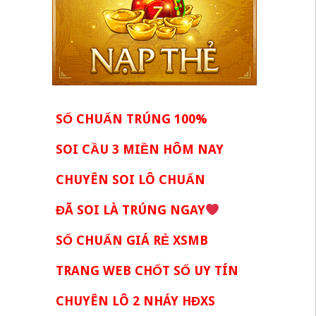
SỐ CHUẨN TRÚNG 100%
SOI CẦU 3 MIỀN HÔM NAY
CHUYÊN SOI LÔ CHUẨN
ĐÃ SOI LÀ TRÚNG NGAY
SỐ CHUẨN GIÁ RẺ XSMB
TRANG WEB CHỐT SỐ UY TÍN
CHUYÊN LÔ 2 NHÁY HĐXS