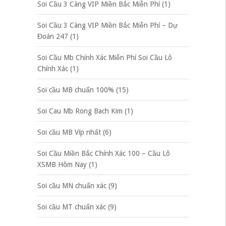
Soi Cầu 3 Càng VIP Miền Bắc Miễn Phí
(1)
Soi Cầu 3 Càng VIP Miền Bắc Miễn Phí – Dự
Đoán 247
(1)
Soi Cầu Mb Chính Xác Miễn Phí Soi Cầu Lô
Chính Xác
(1)
Soi cầu MB chuẩn 100%
(15)
Soi Cau Mb Rong Bach Kim
(1)
Soi cầu MB Víp nhất
(6)
Soi Cầu Miền Bắc Chính Xác 100 – Cầu Lô
XSMB Hôm Nay
(1)
Soi cầu MN chuẩn xác
(9)
Soi cầu MT chuẩn xác
(9)