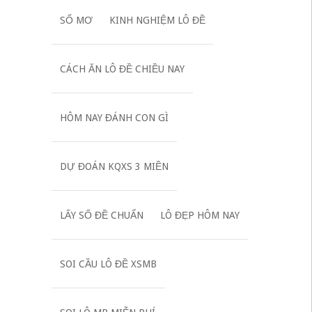
SỔ MƠ
KINH NGHIỆM LÔ ĐỀ
CÁCH ĂN LÔ ĐỀ CHIỀU NAY
HÔM NAY ĐÁNH CON GÌ
DỰ ĐOÁN KQXS 3 MIỀN
LẤY SỐ ĐỀ CHUẨN
LÔ ĐẸP HÔM NAY
SOI CẦU LÔ ĐỀ XSMB