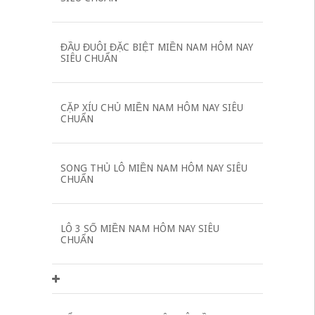
ĐẦU ĐUÔI ĐẶC BIỆT MIỀN NAM HÔM NAY
SIÊU CHUẨN
CẶP XÍU CHỦ MIỀN NAM HÔM NAY SIÊU
CHUẨN
SONG THỦ LÔ MIỀN NAM HÔM NAY SIÊU
CHUẨN
LÔ 3 SỐ MIỀN NAM HÔM NAY SIÊU
CHUẨN