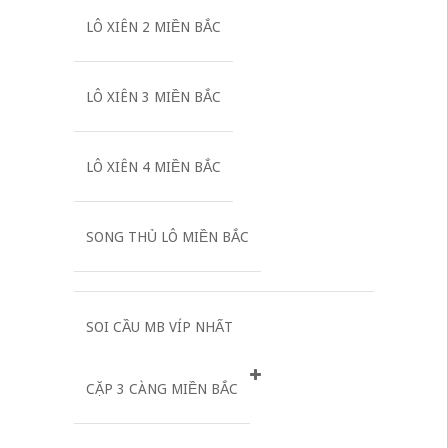
LÔ XIÊN 2 MIỀN BẮC
LÔ XIÊN 3 MIỀN BẮC
LÔ XIÊN 4 MIỀN BẮC
SONG THỦ LÔ MIỀN BẮC
SOI CẦU MB VÍP NHẤT
CẶP 3 CÀNG MIỀN BẮC