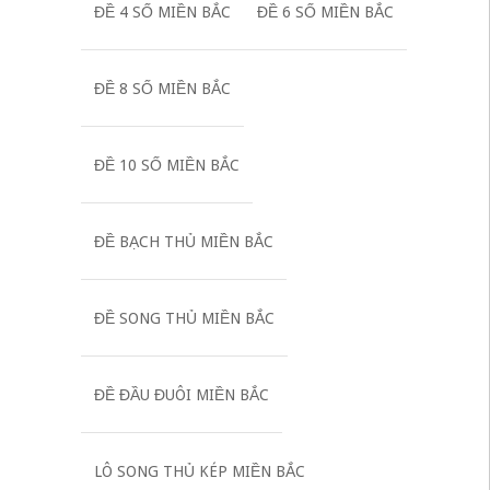
ĐỀ 4 SỐ MIỀN BẮC
ĐỀ 6 SỐ MIỀN BẮC
ĐỀ 8 SỐ MIỀN BẮC
ĐỀ 10 SỐ MIỀN BẮC
ĐỀ BẠCH THỦ MIỀN BẮC
ĐỀ SONG THỦ MIỀN BẮC
ĐỀ ĐẦU ĐUÔI MIỀN BẮC
LÔ SONG THỦ KÉP MIỀN BẮC