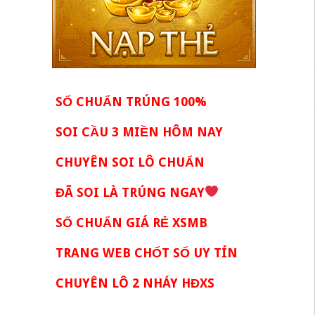
SỐ CHUẨN TRÚNG 100%
SOI CẦU 3 MIỀN HÔM NAY
CHUYÊN SOI LÔ CHUẨN
ĐÃ SOI LÀ TRÚNG NGAY
SỐ CHUẨN GIÁ RẺ XSMB
TRANG WEB CHỐT SỐ UY TÍN
CHUYÊN LÔ 2 NHÁY HĐXS