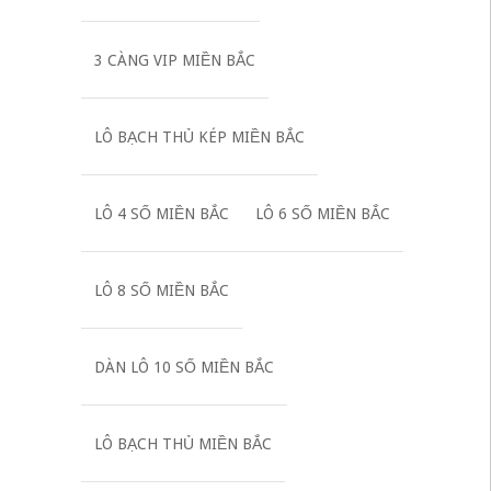
3 CÀNG VIP MIỀN BẮC
LÔ BẠCH THỦ KÉP MIỀN BẮC
LÔ 4 SỐ MIỀN BẮC
LÔ 6 SỐ MIỀN BẮC
LÔ 8 SỐ MIỀN BẮC
DÀN LÔ 10 SỐ MIỀN BẮC
LÔ BẠCH THỦ MIỀN BẮC