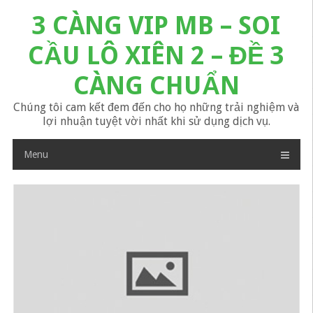
Skip
3 CÀNG VIP MB – SOI
to
content
CẦU LÔ XIÊN 2 – ĐỀ 3
CÀNG CHUẨN
Chúng tôi cam kết đem đến cho họ những trải nghiệm và
lợi nhuận tuyệt vời nhất khi sử dụng dịch vụ.
Menu