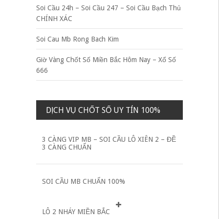
Soi Cầu 24h – Soi Cầu 247 – Soi Cầu Bạch Thủ
CHÍNH XÁC
Soi Cau Mb Rong Bach Kim
Giờ Vàng Chốt Số Miền Bắc Hôm Nay – Xổ Số
666
DỊCH VỤ CHỐT SỐ UY TÍN 100%
3 CÀNG VIP MB – SOI CẦU LÔ XIÊN 2 – ĐỀ
3 CÀNG CHUẨN
SOI CẦU MB CHUẨN 100%
LÔ 2 NHÁY MIỀN BẮC