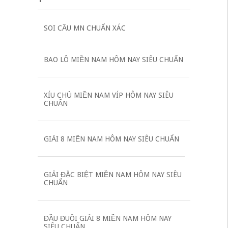
SOI CẦU MN CHUẨN XÁC
BAO LÔ MIỀN NAM HÔM NAY SIÊU CHUẨN
XÍU CHỦ MIỀN NAM VÍP HÔM NAY SIÊU
CHUẨN
GIẢI 8 MIỀN NAM HÔM NAY SIÊU CHUẨN
GIẢI ĐẶC BIỆT MIỀN NAM HÔM NAY SIÊU
CHUẨN
ĐẦU ĐUÔI GIẢI 8 MIỀN NAM HÔM NAY
SIÊU CHUẨN