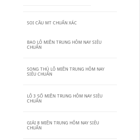
SOI CẦU MT CHUẨN XÁC
BAO LÔ MIỀN TRUNG HÔM NAY SIÊU
CHUẨN
SONG THỦ LÔ MIỀN TRUNG HÔM NAY
SIÊU CHUẨN
LÔ 3 SỐ MIỀN TRUNG HÔM NAY SIÊU
CHUẨN
GIẢI 8 MIỀN TRUNG HÔM NAY SIÊU
CHUẨN