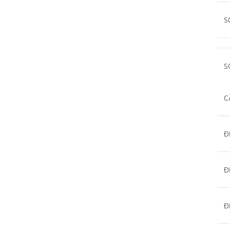
S
S
C
Đ
Đ
Đ