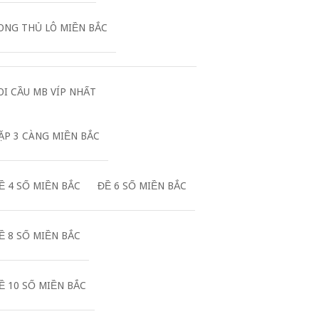
ONG THỦ LÔ MIỀN BẮC
OI CẦU MB VÍP NHẤT
ẶP 3 CÀNG MIỀN BẮC
Ề 4 SỐ MIỀN BẮC
ĐỀ 6 SỐ MIỀN BẮC
Ề 8 SỐ MIỀN BẮC
Ề 10 SỐ MIỀN BẮC