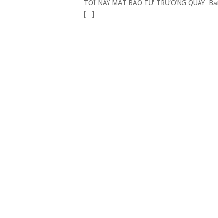
TỐI NAY MẬT BÁO TỪ TRƯỜNG QUAY Bạn
[…]