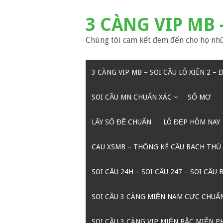
Skip
to
3 CÀNG VIP MB 
content
Chúng tôi cam kết đem đến cho họ nhữ
3 CÀNG VIP MB – SOI CẦU LÔ XIÊN 2 –
SOI CẦU MN CHUẨN XÁC
SỔ MƠ
LẤY SỐ ĐỀ CHUẨN
LÔ ĐẸP HÔM NAY
CAU XSMB – THỐNG KÊ CẦU BẠCH THỦ 
SOI CẦU 24H – SOI CẦU 247 – SOI CẦU
SOI CẦU 3 CÀNG MIỀN NAM CỰC CHUẨ
SOI CẦU 3 CÀNG VIP MIỀN BẮC MIỄN P