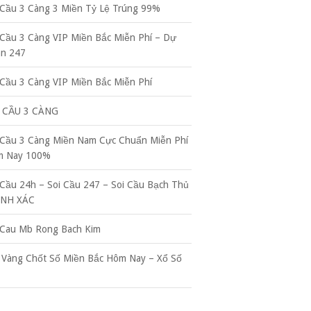
 Cầu 3 Càng 3 Miền Tỷ Lệ Trúng 99%
 Cầu 3 Càng VIP Miền Bắc Miễn Phí – Dự
n 247
 Cầu 3 Càng VIP Miền Bắc Miễn Phí
 CẦU 3 CÀNG
 Cầu 3 Càng Miền Nam Cực Chuẩn Miễn Phí
m Nay 100%
 Cầu 24h – Soi Cầu 247 – Soi Cầu Bạch Thủ
ÍNH XÁC
 Cau Mb Rong Bach Kim
 Vàng Chốt Số Miền Bắc Hôm Nay – Xổ Số