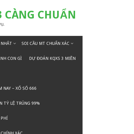
Ề 3 CÀNG CHUẨN
vụ.
P NHẤT
SOI CẦU MT CHUẨN XÁC
NH CON GÌ
DỰ ĐOÁN KQXS 3 MIỀN
 NAY – XỔ SỐ 666
ỀN TỶ LỆ TRÚNG 99%
 PHÍ
 CHÍNH XÁC