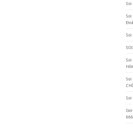
Soi
Soi
Đoá
Soi
SOI
Soi
Hô
Soi
CH
Soi
Giờ
666