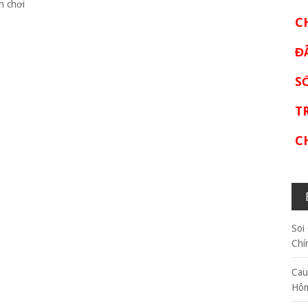
 chơi
C
Đ
S
T
C
Soi
Chí
Cau
Hôm