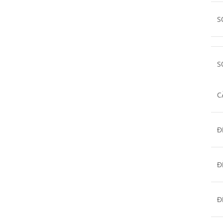
S
S
C
Đ
Đ
Đ