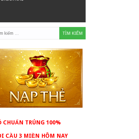
m
:
Ố CHUẨN TRÚNG 100%
OI CẦU 3 MIỀN HÔM NAY