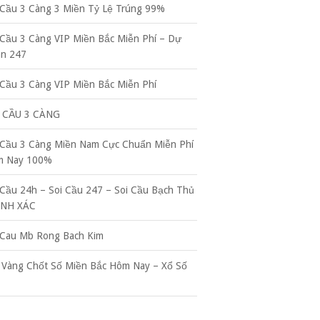
 Cầu 3 Càng 3 Miền Tỷ Lệ Trúng 99%
 Cầu 3 Càng VIP Miền Bắc Miễn Phí – Dự
n 247
 Cầu 3 Càng VIP Miền Bắc Miễn Phí
 CẦU 3 CÀNG
 Cầu 3 Càng Miền Nam Cực Chuẩn Miễn Phí
m Nay 100%
 Cầu 24h – Soi Cầu 247 – Soi Cầu Bạch Thủ
ÍNH XÁC
 Cau Mb Rong Bach Kim
 Vàng Chốt Số Miền Bắc Hôm Nay – Xổ Số