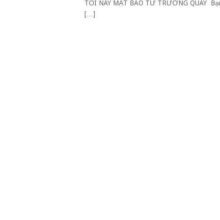
TỐI NAY MẬT BÁO TỪ TRƯỜNG QUAY Bạn
[…]