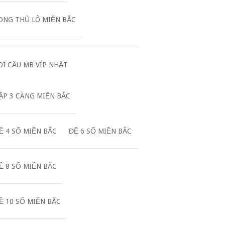
ONG THỦ LÔ MIỀN BẮC
OI CẦU MB VÍP NHẤT
ẶP 3 CÀNG MIỀN BẮC
Ề 4 SỐ MIỀN BẮC
ĐỀ 6 SỐ MIỀN BẮC
Ề 8 SỐ MIỀN BẮC
Ề 10 SỐ MIỀN BẮC