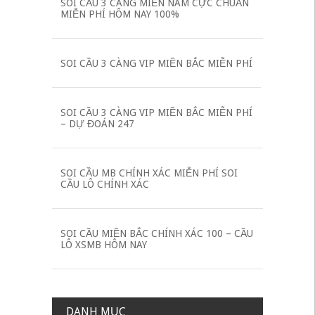
SOI CẦU 3 CÀNG MIỀN NAM CỰC CHUẨN
MIỄN PHÍ HÔM NAY 100%
SOI CẦU 3 CÀNG VIP MIỀN BẮC MIỄN PHÍ
SOI CẦU 3 CÀNG VIP MIỀN BẮC MIỄN PHÍ
– DỰ ĐOÁN 247
SOI CẦU MB CHÍNH XÁC MIỄN PHÍ SOI
CẦU LÔ CHÍNH XÁC
SOI CẦU MIỀN BẮC CHÍNH XÁC 100 – CẦU
LÔ XSMB HÔM NAY
DANH MỤC