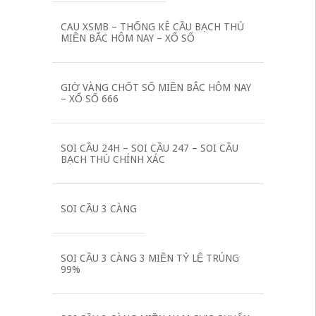
CAU XSMB – THỐNG KÊ CẦU BẠCH THỦ
MIỀN BẮC HÔM NAY – XỔ SỐ
GIỜ VÀNG CHỐT SỐ MIỀN BẮC HÔM NAY
– XỔ SỐ 666
SOI CẦU 24H – SOI CẦU 247 – SOI CẦU
BẠCH THỦ CHÍNH XÁC
SOI CẦU 3 CÀNG
SOI CẦU 3 CÀNG 3 MIỀN TỶ LỆ TRÚNG
99%