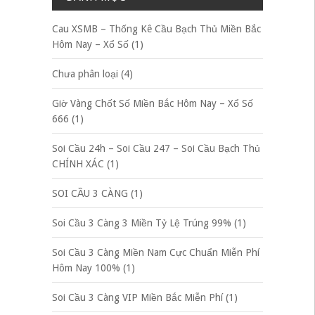
Cau XSMB – Thống Kê Cầu Bạch Thủ Miền Bắc
Hôm Nay – Xổ Số
(1)
Chưa phân loại
(4)
Giờ Vàng Chốt Số Miền Bắc Hôm Nay – Xổ Số
666
(1)
Soi Cầu 24h – Soi Cầu 247 – Soi Cầu Bạch Thủ
CHÍNH XÁC
(1)
SOI CẦU 3 CÀNG
(1)
Soi Cầu 3 Càng 3 Miền Tỷ Lệ Trúng 99%
(1)
Soi Cầu 3 Càng Miền Nam Cực Chuẩn Miễn Phí
Hôm Nay 100%
(1)
Soi Cầu 3 Càng VIP Miền Bắc Miễn Phí
(1)