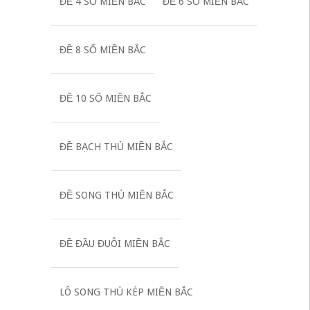
ĐỀ 4 SỐ MIỀN BẮC
ĐỀ 6 SỐ MIỀN BẮC
ĐỀ 8 SỐ MIỀN BẮC
ĐỀ 10 SỐ MIỀN BẮC
ĐỀ BẠCH THỦ MIỀN BẮC
ĐỀ SONG THỦ MIỀN BẮC
ĐỀ ĐẦU ĐUÔI MIỀN BẮC
LÔ SONG THỦ KÉP MIỀN BẮC