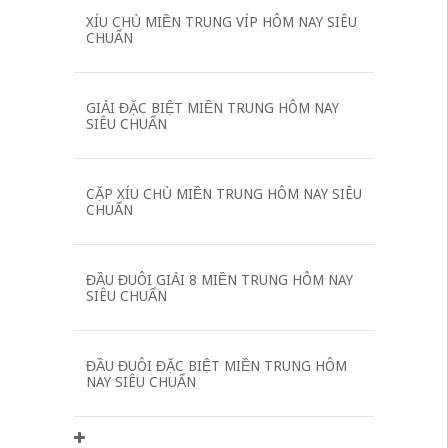
XÍU CHỦ MIỀN TRUNG VÍP HÔM NAY SIÊU
CHUẨN
GIẢI ĐẶC BIỆT MIỀN TRUNG HÔM NAY
SIÊU CHUẨN
CẶP XÍU CHỦ MIỀN TRUNG HÔM NAY SIÊU
CHUẨN
ĐẦU ĐUÔI GIẢI 8 MIỀN TRUNG HÔM NAY
SIÊU CHUẨN
ĐẦU ĐUÔI ĐẶC BIỆT MIỀN TRUNG HÔM
NAY SIÊU CHUẨN