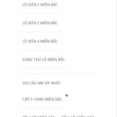
LÔ XIÊN 2 MIỀN BẮC
LÔ XIÊN 3 MIỀN BẮC
LÔ XIÊN 4 MIỀN BẮC
SONG THỦ LÔ MIỀN BẮC
SOI CẦU MB VÍP NHẤT
CẶP 3 CÀNG MIỀN BẮC