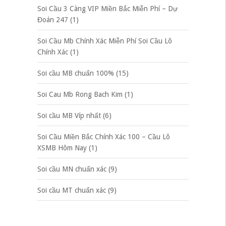
Soi Cầu 3 Càng VIP Miền Bắc Miễn Phí – Dự
Đoán 247
(1)
Soi Cầu Mb Chính Xác Miễn Phí Soi Cầu Lô
Chính Xác
(1)
Soi cầu MB chuẩn 100%
(15)
Soi Cau Mb Rong Bach Kim
(1)
Soi cầu MB Víp nhất
(6)
Soi Cầu Miền Bắc Chính Xác 100 – Cầu Lô
XSMB Hôm Nay
(1)
Soi cầu MN chuẩn xác
(9)
Soi cầu MT chuẩn xác
(9)