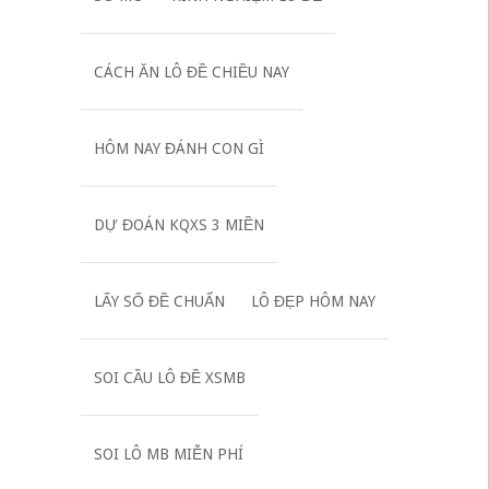
CÁCH ĂN LÔ ĐỀ CHIỀU NAY
HÔM NAY ĐÁNH CON GÌ
DỰ ĐOÁN KQXS 3 MIỀN
LẤY SỐ ĐỀ CHUẨN
LÔ ĐẸP HÔM NAY
SOI CẦU LÔ ĐỀ XSMB
SOI LÔ MB MIỄN PHÍ