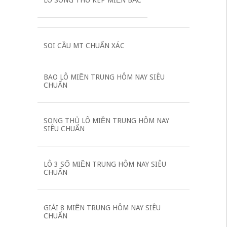
SOI CẦU MT CHUẨN XÁC
BAO LÔ MIỀN TRUNG HÔM NAY SIÊU
CHUẨN
SONG THỦ LÔ MIỀN TRUNG HÔM NAY
SIÊU CHUẨN
LÔ 3 SỐ MIỀN TRUNG HÔM NAY SIÊU
CHUẨN
GIẢI 8 MIỀN TRUNG HÔM NAY SIÊU
CHUẨN