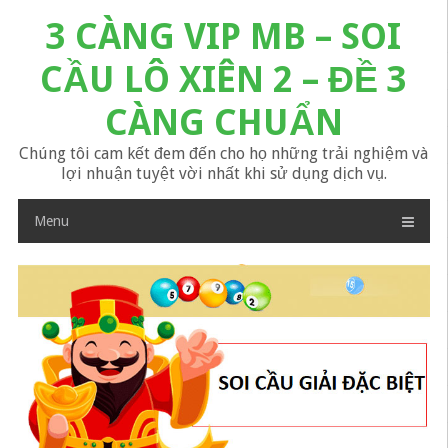
Skip
3 CÀNG VIP MB – SOI
to
content
CẦU LÔ XIÊN 2 – ĐỀ 3
CÀNG CHUẨN
Chúng tôi cam kết đem đến cho họ những trải nghiệm và
lợi nhuận tuyệt vời nhất khi sử dụng dịch vụ.
Menu