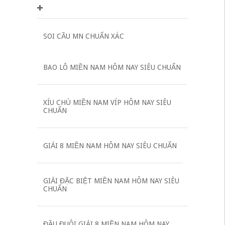
SOI CẦU MN CHUẨN XÁC
BAO LÔ MIỀN NAM HÔM NAY SIÊU CHUẨN
XÍU CHỦ MIỀN NAM VÍP HÔM NAY SIÊU
CHUẨN
GIẢI 8 MIỀN NAM HÔM NAY SIÊU CHUẨN
GIẢI ĐẶC BIỆT MIỀN NAM HÔM NAY SIÊU
CHUẨN
ĐẦU ĐUÔI GIẢI 8 MIỀN NAM HÔM NAY