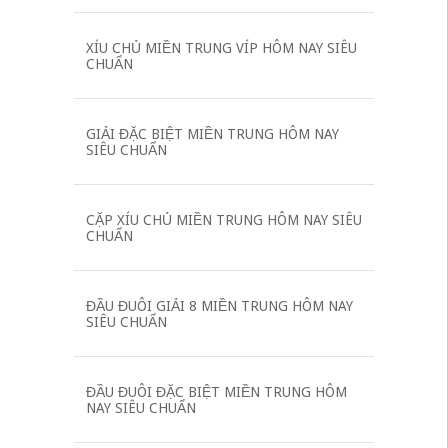
XÍU CHỦ MIỀN TRUNG VÍP HÔM NAY SIÊU
CHUẨN
GIẢI ĐẶC BIỆT MIỀN TRUNG HÔM NAY
SIÊU CHUẨN
CẶP XÍU CHỦ MIỀN TRUNG HÔM NAY SIÊU
CHUẨN
ĐẦU ĐUÔI GIẢI 8 MIỀN TRUNG HÔM NAY
SIÊU CHUẨN
ĐẦU ĐUÔI ĐẶC BIỆT MIỀN TRUNG HÔM
NAY SIÊU CHUẨN