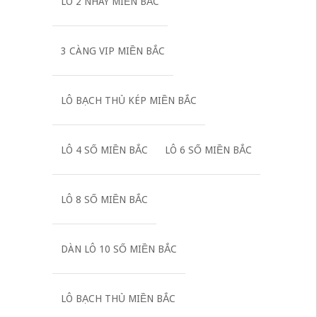
LÔ 2 NHÁY MIỀN BẮC
3 CÀNG VIP MIỀN BẮC
LÔ BẠCH THỦ KÉP MIỀN BẮC
LÔ 4 SỐ MIỀN BẮC
LÔ 6 SỐ MIỀN BẮC
LÔ 8 SỐ MIỀN BẮC
DÀN LÔ 10 SỐ MIỀN BẮC
LÔ BẠCH THỦ MIỀN BẮC