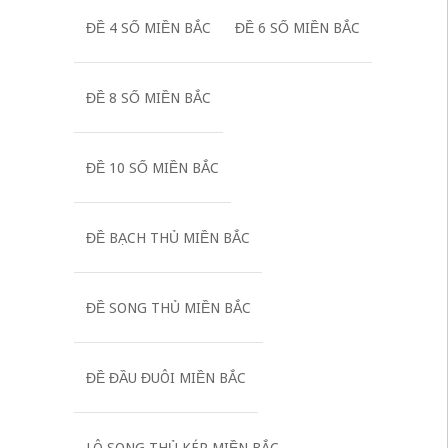
ĐỀ 4 SỐ MIỀN BẮC
ĐỀ 6 SỐ MIỀN BẮC
ĐỀ 8 SỐ MIỀN BẮC
ĐỀ 10 SỐ MIỀN BẮC
ĐỀ BẠCH THỦ MIỀN BẮC
ĐỀ SONG THỦ MIỀN BẮC
ĐỀ ĐẦU ĐUÔI MIỀN BẮC
LÔ SONG THỦ KÉP MIỀN BẮC