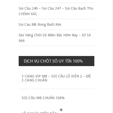
Soi Cầu 24h – Soi Cầu 247 – Soi Cầu Bạch Thủ
CHÍNH XÁC
Soi Cau Mb Rong Bach Kim
Giờ Vàng Chốt Số Miền Bắc Hôm Nay – Xổ Số
666
DỊCH VỤ CHỐT SỐ UY TÍN 100%
3 CÀNG VIP MB – SOI CẦU LÔ XIÊN 2 – ĐỀ
3 CÀNG CHUẨN
SOI CẦU MB CHUẨN 100%