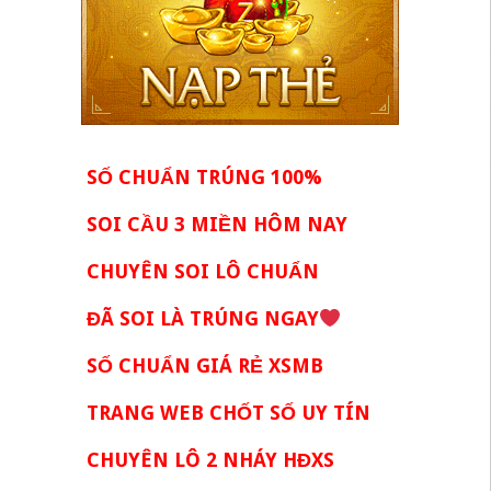
SỐ CHUẨN TRÚNG 100%
SOI CẦU 3 MIỀN HÔM NAY
CHUYÊN SOI LÔ CHUẨN
ĐÃ SOI LÀ TRÚNG NGAY
SỐ CHUẨN GIÁ RẺ XSMB
TRANG WEB CHỐT SỐ UY TÍN
CHUYÊN LÔ 2 NHÁY HĐXS