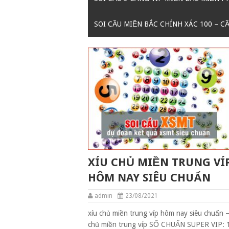
SOI CẦU MIỀN BẮC CHÍNH XÁC 100 – C
XÍU CHỦ MIỀN TRUNG VÍ
HÔM NAY SIÊU CHUẨN
admin
23/08/2021
xíu chủ miền trung víp hôm nay siêu chuẩn –
chủ miền trung víp SỐ CHUẨN SUPER VIP: