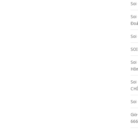
Soi
Soi
Đoá
Soi
SOI
Soi
Hô
Soi
CH
Soi
Giờ
666