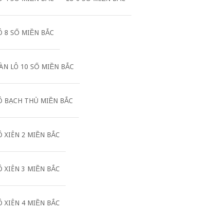
Ô 8 SỐ MIỀN BẮC
ÀN LÔ 10 SỐ MIỀN BẮC
Ô BẠCH THỦ MIỀN BẮC
Ô XIÊN 2 MIỀN BẮC
Ô XIÊN 3 MIỀN BẮC
Ô XIÊN 4 MIỀN BẮC