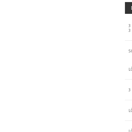
3
3
S
L
3
L
L