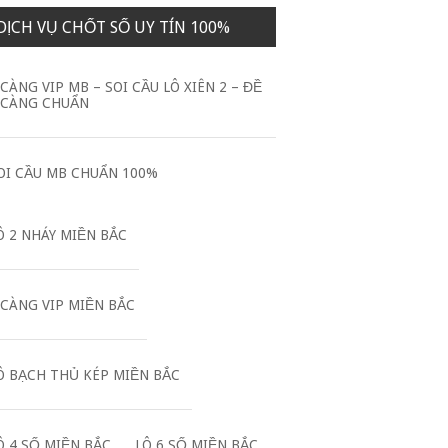
DỊCH VỤ CHỐT SỐ UY TÍN 100%
 CÀNG VIP MB – SOI CẦU LÔ XIÊN 2 – ĐỀ
 CÀNG CHUẨN
OI CẦU MB CHUẨN 100%
Ô 2 NHÁY MIỀN BẮC
 CÀNG VIP MIỀN BẮC
Ô BẠCH THỦ KÉP MIỀN BẮC
Ô 4 SỐ MIỀN BẮC
LÔ 6 SỐ MIỀN BẮC