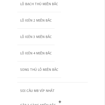
LÔ BẠCH THỦ MIỀN BẮC
LÔ XIÊN 2 MIỀN BẮC
LÔ XIÊN 3 MIỀN BẮC
LÔ XIÊN 4 MIỀN BẮC
SONG THỦ LÔ MIỀN BẮC
SOI CẦU MB VÍP NHẤT