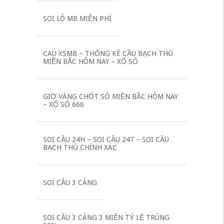
SOI LÔ MB MIỄN PHÍ
CAU XSMB – THỐNG KÊ CẦU BẠCH THỦ
MIỀN BẮC HÔM NAY – XỔ SỐ
GIỜ VÀNG CHỐT SỐ MIỀN BẮC HÔM NAY
– XỔ SỐ 666
SOI CẦU 24H – SOI CẦU 247 – SOI CẦU
BẠCH THỦ CHÍNH XÁC
SOI CẦU 3 CÀNG
SOI CẦU 3 CÀNG 3 MIỀN TỶ LỆ TRÚNG