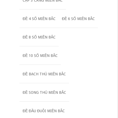
CẶP 3 CÀNG MIỀN BẮC
ĐỀ 4 SỐ MIỀN BẮC
ĐỀ 6 SỐ MIỀN BẮC
ĐỀ 8 SỐ MIỀN BẮC
ĐỀ 10 SỐ MIỀN BẮC
ĐỀ BẠCH THỦ MIỀN BẮC
ĐỀ SONG THỦ MIỀN BẮC
ĐỀ ĐẦU ĐUÔI MIỀN BẮC