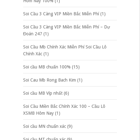
Hôm Nay 100%
(1)
Soi Cầu 3 Càng VIP Miền Bắc Miễn Phí
(1)
Soi Cầu 3 Càng VIP Miền Bắc Miễn Phí – Dự
Đoán 247
(1)
Soi Cầu Mb Chính Xác Miễn Phí Soi Cầu Lô
Chính Xác
(1)
Soi cầu MB chuẩn 100%
(15)
Soi Cau Mb Rong Bach Kim
(1)
Soi cầu MB Víp nhất
(6)
Soi Cầu Miền Bắc Chính Xác 100 – Cầu Lô
XSMB Hôm Nay
(1)
Soi cầu MN chuẩn xác
(9)
Soi cầu MT chuẩn xác
(9)