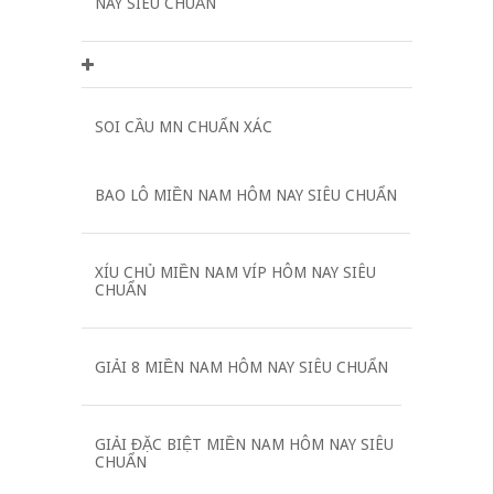
NAY SIÊU CHUẨN
SOI CẦU MN CHUẨN XÁC
BAO LÔ MIỀN NAM HÔM NAY SIÊU CHUẨN
XÍU CHỦ MIỀN NAM VÍP HÔM NAY SIÊU
CHUẨN
GIẢI 8 MIỀN NAM HÔM NAY SIÊU CHUẨN
GIẢI ĐẶC BIỆT MIỀN NAM HÔM NAY SIÊU
CHUẨN