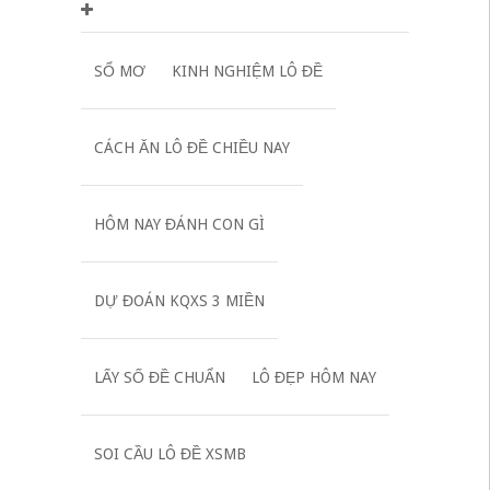
SỔ MƠ
KINH NGHIỆM LÔ ĐỀ
CÁCH ĂN LÔ ĐỀ CHIỀU NAY
HÔM NAY ĐÁNH CON GÌ
DỰ ĐOÁN KQXS 3 MIỀN
LẤY SỐ ĐỀ CHUẨN
LÔ ĐẸP HÔM NAY
SOI CẦU LÔ ĐỀ XSMB