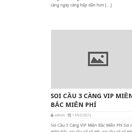
càng ngày càng hấp dẫn hơn […]
SOI CẦU 3 CÀNG VIP MIỀ
BẮC MIỄN PHÍ
admin
13/02/2023
Soi Cầu 3 Càng VIP Miền Bắc Miễn Phí Soi c
miền bắc, soi cầu xổ số mb, soi cầu xổ số mi