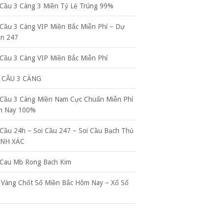
 Cầu 3 Càng 3 Miền Tỷ Lệ Trúng 99%
 Cầu 3 Càng VIP Miền Bắc Miễn Phí – Dự
n 247
 Cầu 3 Càng VIP Miền Bắc Miễn Phí
 CẦU 3 CÀNG
 Cầu 3 Càng Miền Nam Cực Chuẩn Miễn Phí
m Nay 100%
 Cầu 24h – Soi Cầu 247 – Soi Cầu Bạch Thủ
ÍNH XÁC
 Cau Mb Rong Bach Kim
 Vàng Chốt Số Miền Bắc Hôm Nay – Xổ Số