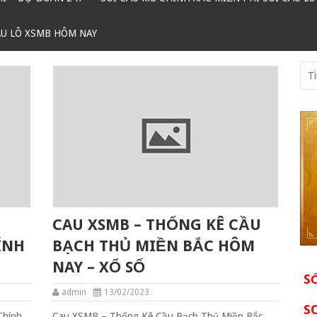
ẦU LÔ XSMB HÔM NAY
Tìm
kiế
cho
CAU XSMB – THỐNG KÊ CẦU
ÍNH
BẠCH THỦ MIỀN BẮC HÔM
NAY – XỔ SỐ
S
admin
13/02/2023
S
Chính
Cau XSMB – Thống Kê Cầu Bạch Thủ Miền Bắc