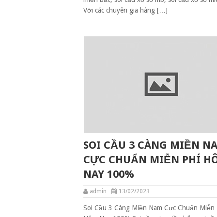
Với các chuyên gia hàng […]
SOI CẦU 3 CÀNG MIỀN N
CỰC CHUẨN MIỄN PHÍ H
NAY 100%
admin
13/02/2023
Soi Cầu 3 Càng Miền Nam Cực Chuẩn Miễn 