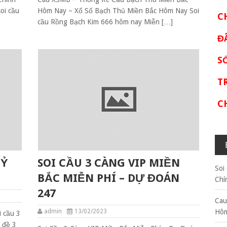
soi cầu
Hôm Nay – Xổ Số Bạch Thủ Miền Bắc Hôm Nay Soi
C
cầu Rồng Bạch Kim 666 hôm nay Miễn […]
Đ
S
T
C
TỶ
SOI CẦU 3 CÀNG VIP MIỀN
Soi
BẮC MIỄN PHÍ – DỰ ĐOÁN
Chí
247
Cau
admin
13/02/2023
Hôm
 cầu 3
 đề 3