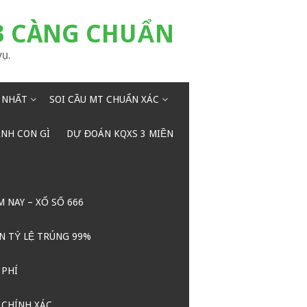
Ề 3 CÀNG CHUẨN
vụ.
P NHẤT
SOI CẦU MT CHUẨN XÁC
NH CON GÌ
DỰ ĐOÁN KQXS 3 MIỀN
 NAY – XỔ SỐ 666
ỀN TỶ LỆ TRÚNG 99%
 PHÍ
 CHÍNH XÁC