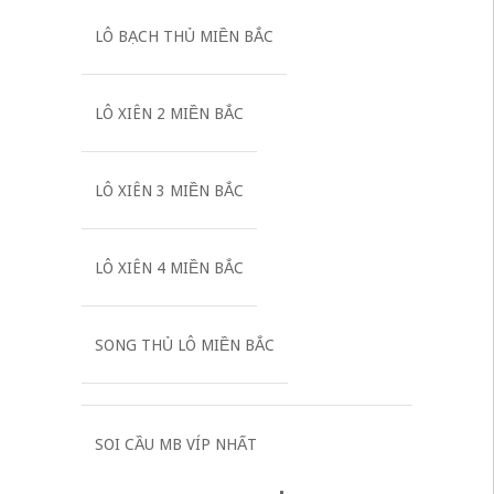
LÔ BẠCH THỦ MIỀN BẮC
LÔ XIÊN 2 MIỀN BẮC
LÔ XIÊN 3 MIỀN BẮC
LÔ XIÊN 4 MIỀN BẮC
SONG THỦ LÔ MIỀN BẮC
SOI CẦU MB VÍP NHẤT