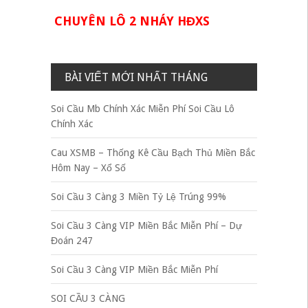
CHUYÊN LÔ 2 NHÁY HĐXS
BÀI VIẾT MỚI NHẤT THÁNG
Soi Cầu Mb Chính Xác Miễn Phí Soi Cầu Lô
Chính Xác
Cau XSMB – Thống Kê Cầu Bạch Thủ Miền Bắc
Hôm Nay – Xổ Số
Soi Cầu 3 Càng 3 Miền Tỷ Lệ Trúng 99%
Soi Cầu 3 Càng VIP Miền Bắc Miễn Phí – Dự
Đoán 247
Soi Cầu 3 Càng VIP Miền Bắc Miễn Phí
SOI CẦU 3 CÀNG