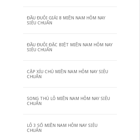
ĐẦU ĐUÔI GIẢI 8 MIỀN NAM HÔM NAY
SIÊU CHUẨN
ĐẦU ĐUÔI ĐẶC BIỆT MIỀN NAM HÔM NAY
SIÊU CHUẨN
CẶP XÍU CHỦ MIỀN NAM HÔM NAY SIÊU
CHUẨN
SONG THỦ LÔ MIỀN NAM HÔM NAY SIÊU
CHUẨN
LÔ 3 SỐ MIỀN NAM HÔM NAY SIÊU
CHUẨN