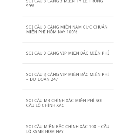
SOI CẦU 3 CÀNG 3 MIỀN TỶ LỆ TRÚNG
99%
SOI CẦU 3 CÀNG MIỀN NAM CỰC CHUẨN
MIỄN PHÍ HÔM NAY 100%
SOI CẦU 3 CÀNG VIP MIỀN BẮC MIỄN PHÍ
SOI CẦU 3 CÀNG VIP MIỀN BẮC MIỄN PHÍ
– DỰ ĐOÁN 247
SOI CẦU MB CHÍNH XÁC MIỄN PHÍ SOI
CẦU LÔ CHÍNH XÁC
SOI CẦU MIỀN BẮC CHÍNH XÁC 100 – CẦU
LÔ XSMB HÔM NAY