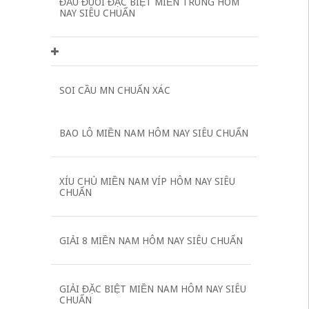
ĐẦU ĐUÔI ĐẶC BIỆT MIỀN TRUNG HÔM
NAY SIÊU CHUẨN
SOI CẦU MN CHUẨN XÁC
BAO LÔ MIỀN NAM HÔM NAY SIÊU CHUẨN
XÍU CHỦ MIỀN NAM VÍP HÔM NAY SIÊU
CHUẨN
GIẢI 8 MIỀN NAM HÔM NAY SIÊU CHUẨN
GIẢI ĐẶC BIỆT MIỀN NAM HÔM NAY SIÊU
CHUẨN