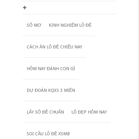
SỔ MƠ
KINH NGHIỆM LÔ ĐỀ
CÁCH ĂN LÔ ĐỀ CHIỀU NAY
HÔM NAY ĐÁNH CON GÌ
DỰ ĐOÁN KQXS 3 MIỀN
LẤY SỐ ĐỀ CHUẨN
LÔ ĐẸP HÔM NAY
SOI CẦU LÔ ĐỀ XSMB