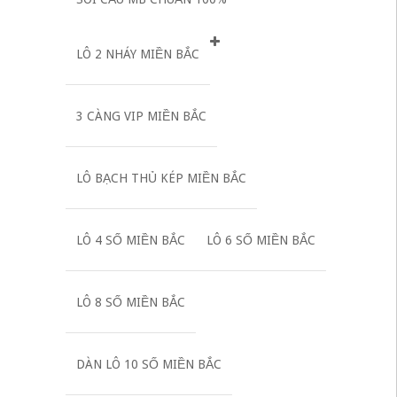
LÔ 2 NHÁY MIỀN BẮC
3 CÀNG VIP MIỀN BẮC
LÔ BẠCH THỦ KÉP MIỀN BẮC
LÔ 4 SỐ MIỀN BẮC
LÔ 6 SỐ MIỀN BẮC
LÔ 8 SỐ MIỀN BẮC
DÀN LÔ 10 SỐ MIỀN BẮC