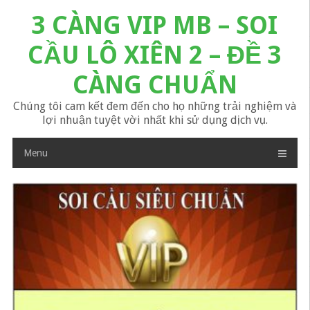
Skip
3 CÀNG VIP MB – SOI
to
content
CẦU LÔ XIÊN 2 – ĐỀ 3
CÀNG CHUẨN
Chúng tôi cam kết đem đến cho họ những trải nghiệm và
lợi nhuận tuyệt vời nhất khi sử dụng dịch vụ.
Menu