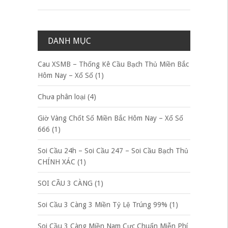
DANH MỤC
Cau XSMB – Thống Kê Cầu Bạch Thủ Miền Bắc
Hôm Nay – Xổ Số
(1)
Chưa phân loại
(4)
Giờ Vàng Chốt Số Miền Bắc Hôm Nay – Xổ Số
666
(1)
Soi Cầu 24h – Soi Cầu 247 – Soi Cầu Bạch Thủ
CHÍNH XÁC
(1)
SOI CẦU 3 CÀNG
(1)
Soi Cầu 3 Càng 3 Miền Tỷ Lệ Trúng 99%
(1)
Soi Cầu 3 Càng Miền Nam Cực Chuẩn Miễn Phí