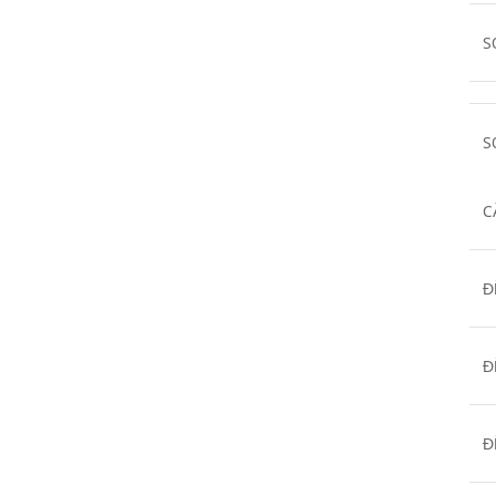
S
S
C
Đ
Đ
Đ