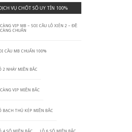
DỊCH VỤ CHỐT SỐ UY TÍN 100%
 CÀNG VIP MB – SOI CẦU LÔ XIÊN 2 – ĐỀ
 CÀNG CHUẨN
OI CẦU MB CHUẨN 100%
Ô 2 NHÁY MIỀN BẮC
 CÀNG VIP MIỀN BẮC
Ô BẠCH THỦ KÉP MIỀN BẮC
Ô 4 SỐ MIỀN BẮC
LÔ 6 SỐ MIỀN BẮC