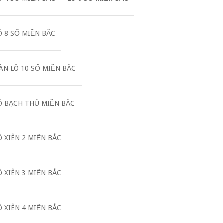
Ô 8 SỐ MIỀN BẮC
ÀN LÔ 10 SỐ MIỀN BẮC
Ô BẠCH THỦ MIỀN BẮC
Ô XIÊN 2 MIỀN BẮC
Ô XIÊN 3 MIỀN BẮC
Ô XIÊN 4 MIỀN BẮC