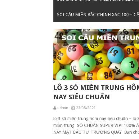
SOI CẦU MIỀN BẮC CHÍNH XÁC 100 – C
LÔ 3 SỐ MIỀN TRUNG HÔ
NAY SIÊU CHUẨN
admin
23/08/2021
lô 3 số miền trung hôm nay siêu chuẩn – lô 
miền trung SỐ CHUẨN SUPER VIP: 100% 
NAY MẬT BÁO TỪ TRƯỜNG QUAY Bạn chơ