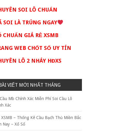
HUYÊN SOI LÔ CHUẨN
Ã SOI LÀ TRÚNG NGAY
Ố CHUẨN GIÁ RẺ XSMB
RANG WEB CHỐT SỐ UY TÍN
HUYÊN LÔ 2 NHÁY HĐXS
BÀI VIẾT MỚI NHẤT THÁNG
 Cầu Mb Chính Xác Miễn Phí Soi Cầu Lô
nh Xác
 XSMB – Thống Kê Cầu Bạch Thủ Miền Bắc
 Nay – Xổ Số