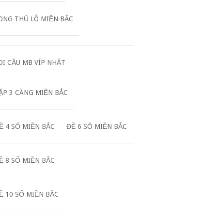
ONG THỦ LÔ MIỀN BẮC
OI CẦU MB VÍP NHẤT
ẶP 3 CÀNG MIỀN BẮC
Ề 4 SỐ MIỀN BẮC
ĐỀ 6 SỐ MIỀN BẮC
Ề 8 SỐ MIỀN BẮC
Ề 10 SỐ MIỀN BẮC