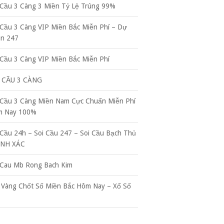
 Cầu 3 Càng 3 Miền Tỷ Lệ Trúng 99%
 Cầu 3 Càng VIP Miền Bắc Miễn Phí – Dự
n 247
 Cầu 3 Càng VIP Miền Bắc Miễn Phí
 CẦU 3 CÀNG
 Cầu 3 Càng Miền Nam Cực Chuẩn Miễn Phí
m Nay 100%
 Cầu 24h – Soi Cầu 247 – Soi Cầu Bạch Thủ
ÍNH XÁC
 Cau Mb Rong Bach Kim
 Vàng Chốt Số Miền Bắc Hôm Nay – Xổ Số