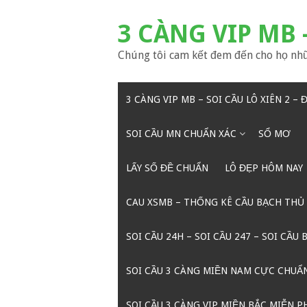
Skip
to
3 CÀNG VIP MB 
content
Chúng tôi cam kết đem đến cho họ nhữ
3 CÀNG VIP MB – SOI CẦU LÔ XIÊN 2 –
SOI CẦU MN CHUẨN XÁC
SỔ MƠ
LẤY SỐ ĐỀ CHUẨN
LÔ ĐẸP HÔM NAY
CAU XSMB – THỐNG KÊ CẦU BẠCH THỦ 
SOI CẦU 24H – SOI CẦU 247 – SOI CẦU
SOI CẦU 3 CÀNG MIỀN NAM CỰC CHUẨ
SOI CẦU 3 CÀNG VIP MIỀN BẮC MIỄN P