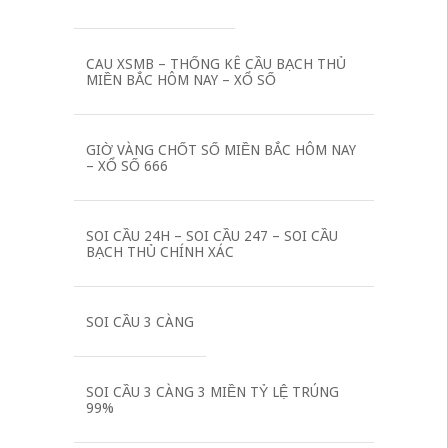
CAU XSMB – THỐNG KÊ CẦU BẠCH THỦ
MIỀN BẮC HÔM NAY – XỔ SỐ
GIỜ VÀNG CHỐT SỐ MIỀN BẮC HÔM NAY
– XỔ SỐ 666
SOI CẦU 24H – SOI CẦU 247 – SOI CẦU
BẠCH THỦ CHÍNH XÁC
SOI CẦU 3 CÀNG
SOI CẦU 3 CÀNG 3 MIỀN TỶ LỆ TRÚNG
99%