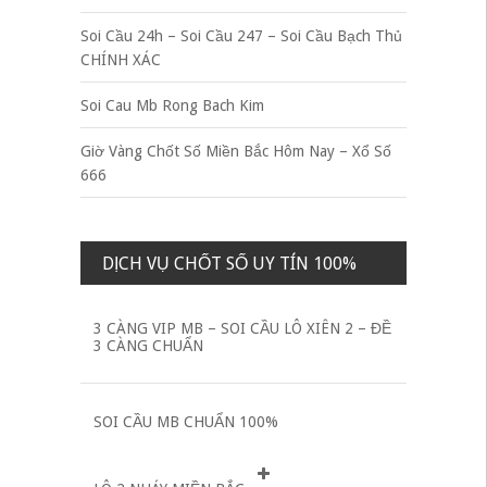
Soi Cầu 24h – Soi Cầu 247 – Soi Cầu Bạch Thủ
CHÍNH XÁC
Soi Cau Mb Rong Bach Kim
Giờ Vàng Chốt Số Miền Bắc Hôm Nay – Xổ Số
666
DỊCH VỤ CHỐT SỐ UY TÍN 100%
3 CÀNG VIP MB – SOI CẦU LÔ XIÊN 2 – ĐỀ
3 CÀNG CHUẨN
SOI CẦU MB CHUẨN 100%