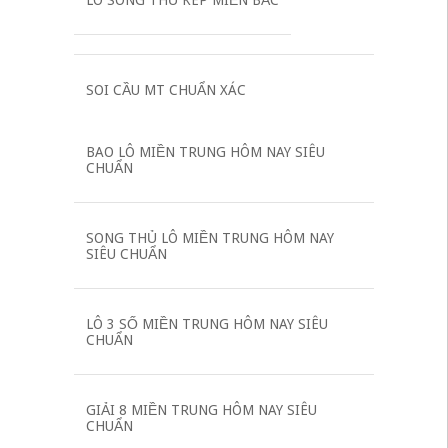
SOI CẦU MT CHUẨN XÁC
BAO LÔ MIỀN TRUNG HÔM NAY SIÊU
CHUẨN
SONG THỦ LÔ MIỀN TRUNG HÔM NAY
SIÊU CHUẨN
LÔ 3 SỐ MIỀN TRUNG HÔM NAY SIÊU
CHUẨN
GIẢI 8 MIỀN TRUNG HÔM NAY SIÊU
CHUẨN