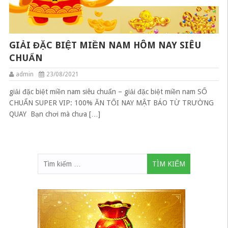
GIẢI ĐẶC BIỆT MIỀN NAM HÔM NAY SIÊU
CHUẨN
admin
23/08/2021
giải đặc biệt miền nam siêu chuẩn – giải đặc biệt miền nam SỐ
CHUẨN SUPER VIP: 100% ĂN TỐI NAY MẬT BÁO TỪ TRƯỜNG
QUAY Bạn chơi mà chưa […]
Tìm
kiếm
cho: