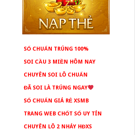
SỐ CHUẨN TRÚNG 100%
SOI CẦU 3 MIỀN HÔM NAY
CHUYÊN SOI LÔ CHUẨN
ĐÃ SOI LÀ TRÚNG NGAY
SỐ CHUẨN GIÁ RẺ XSMB
TRANG WEB CHỐT SỐ UY TÍN
CHUYÊN LÔ 2 NHÁY HĐXS