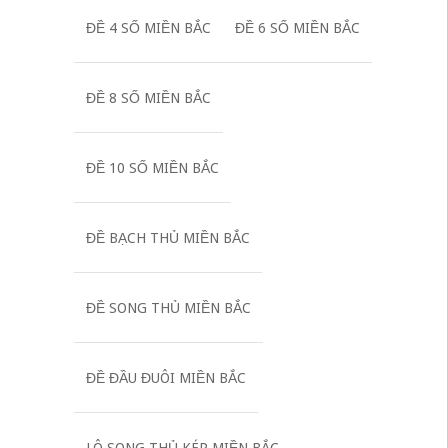
ĐỀ 4 SỐ MIỀN BẮC
ĐỀ 6 SỐ MIỀN BẮC
ĐỀ 8 SỐ MIỀN BẮC
ĐỀ 10 SỐ MIỀN BẮC
ĐỀ BẠCH THỦ MIỀN BẮC
ĐỀ SONG THỦ MIỀN BẮC
ĐỀ ĐẦU ĐUÔI MIỀN BẮC
LÔ SONG THỦ KÉP MIỀN BẮC