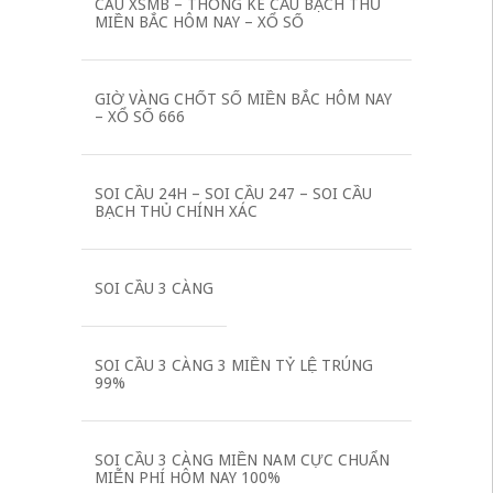
CAU XSMB – THỐNG KÊ CẦU BẠCH THỦ
MIỀN BẮC HÔM NAY – XỔ SỐ
GIỜ VÀNG CHỐT SỐ MIỀN BẮC HÔM NAY
– XỔ SỐ 666
SOI CẦU 24H – SOI CẦU 247 – SOI CẦU
BẠCH THỦ CHÍNH XÁC
SOI CẦU 3 CÀNG
SOI CẦU 3 CÀNG 3 MIỀN TỶ LỆ TRÚNG
99%
SOI CẦU 3 CÀNG MIỀN NAM CỰC CHUẨN
MIỄN PHÍ HÔM NAY 100%