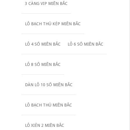
3 CÀNG VIP MIỀN BẮC
LÔ BẠCH THỦ KÉP MIỀN BẮC
LÔ 4 SỐ MIỀN BẮC
LÔ 6 SỐ MIỀN BẮC
LÔ 8 SỐ MIỀN BẮC
DÀN LÔ 10 SỐ MIỀN BẮC
LÔ BẠCH THỦ MIỀN BẮC
LÔ XIÊN 2 MIỀN BẮC