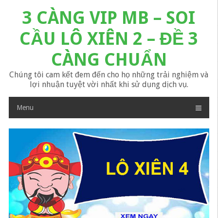
Skip
3 CÀNG VIP MB – SOI
to
content
CẦU LÔ XIÊN 2 – ĐỀ 3
CÀNG CHUẨN
Chúng tôi cam kết đem đến cho họ những trải nghiệm và
lợi nhuận tuyệt vời nhất khi sử dụng dịch vụ.
Menu