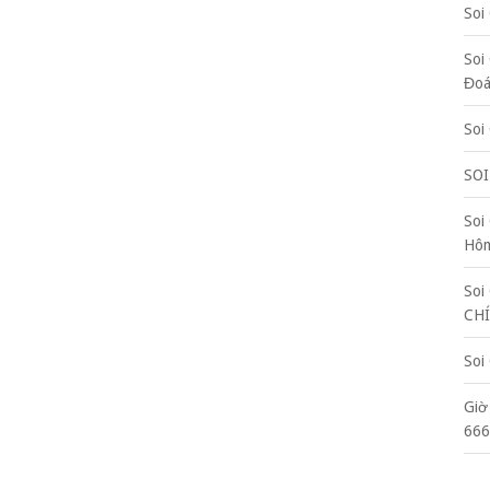
Soi
Soi
Đoá
Soi
SOI
Soi
Hô
Soi
CH
Soi
Giờ
666