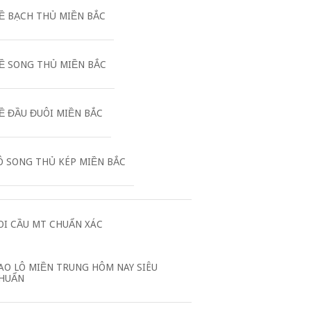
Ề BẠCH THỦ MIỀN BẮC
Ề SONG THỦ MIỀN BẮC
Ề ĐẦU ĐUÔI MIỀN BẮC
Ô SONG THỦ KÉP MIỀN BẮC
OI CẦU MT CHUẨN XÁC
AO LÔ MIỀN TRUNG HÔM NAY SIÊU
HUẨN