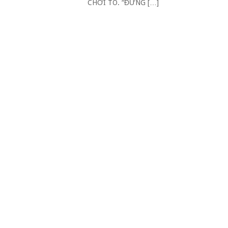
CHƠI TO. “ĐỪNG […]