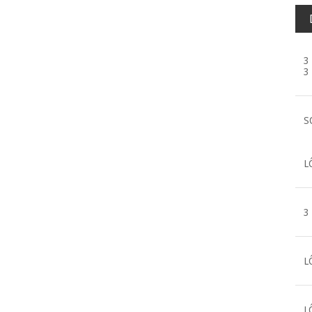
3
3
S
L
3
L
L