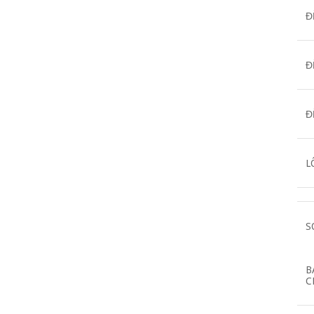
Đ
Đ
Đ
L
S
B
C