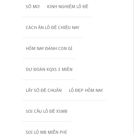
SỔ MƠ
KINH NGHIỆM LÔ ĐỀ
CÁCH ĂN LÔ ĐỀ CHIỀU NAY
HÔM NAY ĐÁNH CON GÌ
DỰ ĐOÁN KQXS 3 MIỀN
LẤY SỐ ĐỀ CHUẨN
LÔ ĐẸP HÔM NAY
SOI CẦU LÔ ĐỀ XSMB
SOI LÔ MB MIỄN PHÍ