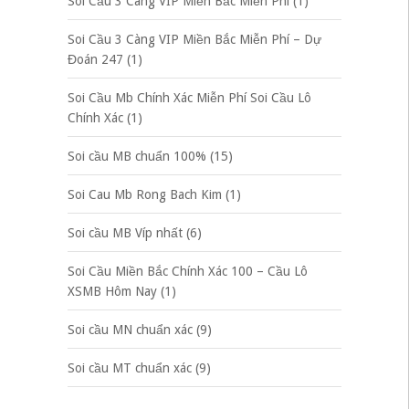
Soi Cầu 3 Càng VIP Miền Bắc Miễn Phí
(1)
Soi Cầu 3 Càng VIP Miền Bắc Miễn Phí – Dự
Đoán 247
(1)
Soi Cầu Mb Chính Xác Miễn Phí Soi Cầu Lô
Chính Xác
(1)
Soi cầu MB chuẩn 100%
(15)
Soi Cau Mb Rong Bach Kim
(1)
Soi cầu MB Víp nhất
(6)
Soi Cầu Miền Bắc Chính Xác 100 – Cầu Lô
XSMB Hôm Nay
(1)
Soi cầu MN chuẩn xác
(9)
Soi cầu MT chuẩn xác
(9)