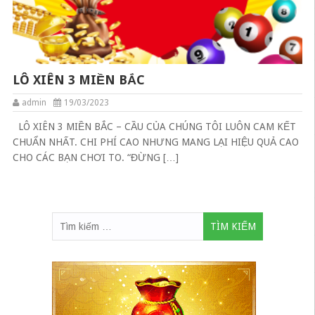
LÔ XIÊN 3 MIỀN BẮC
admin
19/03/2023
LÔ XIÊN 3 MIỀN BẮC – CẦU CỦA CHÚNG TÔI LUÔN CAM KẾT
CHUẨN NHẤT. CHI PHÍ CAO NHƯNG MANG LẠI HIỆU QUẢ CAO
CHO CÁC BẠN CHƠI TO. “ĐỪNG […]
Tìm
kiếm
cho: