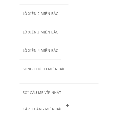
LÔ XIÊN 2 MIỀN BẮC
LÔ XIÊN 3 MIỀN BẮC
LÔ XIÊN 4 MIỀN BẮC
SONG THỦ LÔ MIỀN BẮC
SOI CẦU MB VÍP NHẤT
CẶP 3 CÀNG MIỀN BẮC