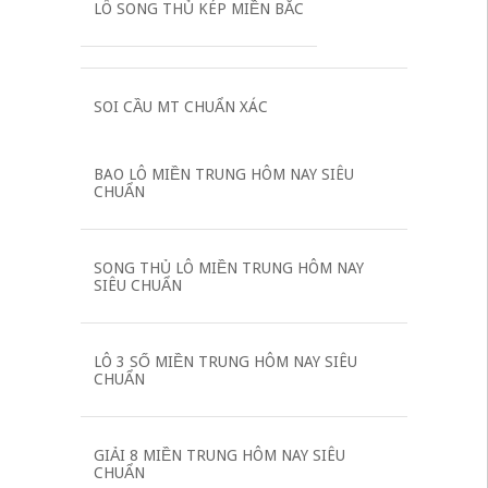
LÔ SONG THỦ KÉP MIỀN BẮC
SOI CẦU MT CHUẨN XÁC
BAO LÔ MIỀN TRUNG HÔM NAY SIÊU
CHUẨN
SONG THỦ LÔ MIỀN TRUNG HÔM NAY
SIÊU CHUẨN
LÔ 3 SỐ MIỀN TRUNG HÔM NAY SIÊU
CHUẨN
GIẢI 8 MIỀN TRUNG HÔM NAY SIÊU
CHUẨN