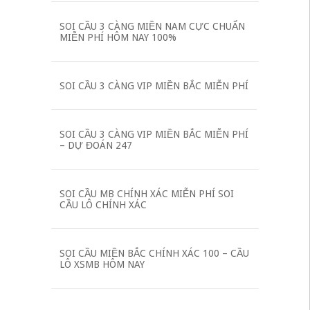
SOI CẦU 3 CÀNG MIỀN NAM CỰC CHUẨN
MIỄN PHÍ HÔM NAY 100%
SOI CẦU 3 CÀNG VIP MIỀN BẮC MIỄN PHÍ
SOI CẦU 3 CÀNG VIP MIỀN BẮC MIỄN PHÍ
– DỰ ĐOÁN 247
SOI CẦU MB CHÍNH XÁC MIỄN PHÍ SOI
CẦU LÔ CHÍNH XÁC
SOI CẦU MIỀN BẮC CHÍNH XÁC 100 – CẦU
LÔ XSMB HÔM NAY