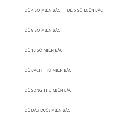
ĐỀ 4 SỐ MIỀN BẮC
ĐỀ 6 SỐ MIỀN BẮC
ĐỀ 8 SỐ MIỀN BẮC
ĐỀ 10 SỐ MIỀN BẮC
ĐỀ BẠCH THỦ MIỀN BẮC
ĐỀ SONG THỦ MIỀN BẮC
ĐỀ ĐẦU ĐUÔI MIỀN BẮC