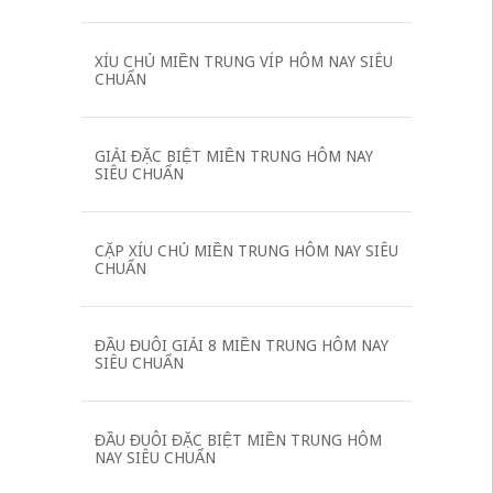
XÍU CHỦ MIỀN TRUNG VÍP HÔM NAY SIÊU
CHUẨN
GIẢI ĐẶC BIỆT MIỀN TRUNG HÔM NAY
SIÊU CHUẨN
CẶP XÍU CHỦ MIỀN TRUNG HÔM NAY SIÊU
CHUẨN
ĐẦU ĐUÔI GIẢI 8 MIỀN TRUNG HÔM NAY
SIÊU CHUẨN
ĐẦU ĐUÔI ĐẶC BIỆT MIỀN TRUNG HÔM
NAY SIÊU CHUẨN