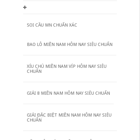
SOI CẦU MN CHUẨN XÁC
BAO LÔ MIỀN NAM HÔM NAY SIÊU CHUẨN
XÍU CHỦ MIỀN NAM VÍP HÔM NAY SIÊU
CHUẨN
GIẢI 8 MIỀN NAM HÔM NAY SIÊU CHUẨN
GIẢI ĐẶC BIỆT MIỀN NAM HÔM NAY SIÊU
CHUẨN