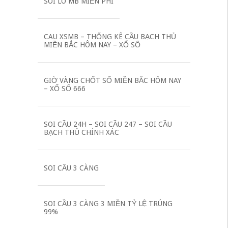
SOI LÔ MB MIỄN PHÍ
CAU XSMB – THỐNG KÊ CẦU BẠCH THỦ
MIỀN BẮC HÔM NAY – XỔ SỐ
GIỜ VÀNG CHỐT SỐ MIỀN BẮC HÔM NAY
– XỔ SỐ 666
SOI CẦU 24H – SOI CẦU 247 – SOI CẦU
BẠCH THỦ CHÍNH XÁC
SOI CẦU 3 CÀNG
SOI CẦU 3 CÀNG 3 MIỀN TỶ LỆ TRÚNG
99%