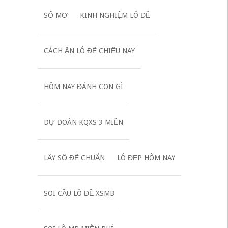
SỔ MƠ
KINH NGHIỆM LÔ ĐỀ
CÁCH ĂN LÔ ĐỀ CHIỀU NAY
HÔM NAY ĐÁNH CON GÌ
DỰ ĐOÁN KQXS 3 MIỀN
LẤY SỐ ĐỀ CHUẨN
LÔ ĐẸP HÔM NAY
SOI CẦU LÔ ĐỀ XSMB