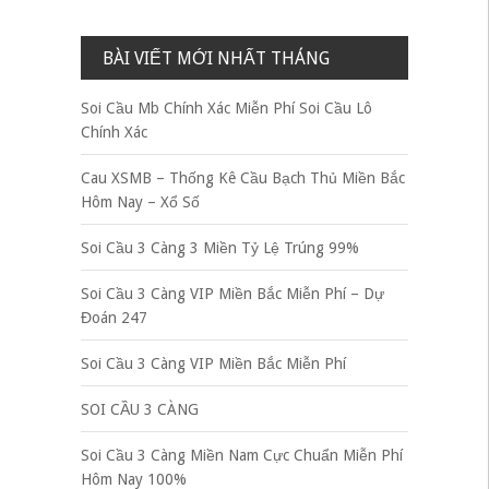
BÀI VIẾT MỚI NHẤT THÁNG
Soi Cầu Mb Chính Xác Miễn Phí Soi Cầu Lô
Chính Xác
Cau XSMB – Thống Kê Cầu Bạch Thủ Miền Bắc
Hôm Nay – Xổ Số
Soi Cầu 3 Càng 3 Miền Tỷ Lệ Trúng 99%
Soi Cầu 3 Càng VIP Miền Bắc Miễn Phí – Dự
Đoán 247
Soi Cầu 3 Càng VIP Miền Bắc Miễn Phí
SOI CẦU 3 CÀNG
Soi Cầu 3 Càng Miền Nam Cực Chuẩn Miễn Phí
Hôm Nay 100%