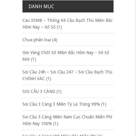
DANH MỤC
Cau XSMB – Thống Kê Cầu Bạch Thủ Miền Bắc
Hôm Nay – Xổ Số
(1)
Chưa phân loại
(4)
Giờ Vàng Chốt Số Miền Bắc Hôm Nay – Xổ Số
666
(1)
Soi Cầu 24h – Soi Cầu 247 – Soi Cầu Bạch Thủ
CHÍNH XÁC
(1)
SOI CẦU 3 CÀNG
(1)
Soi Cầu 3 Càng 3 Miền Tỷ Lệ Trúng 99%
(1)
Soi Cầu 3 Càng Miền Nam Cực Chuẩn Miễn Phí
Hôm Nay 100%
(1)