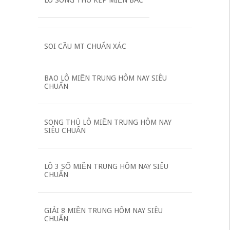
SOI CẦU MT CHUẨN XÁC
BAO LÔ MIỀN TRUNG HÔM NAY SIÊU
CHUẨN
SONG THỦ LÔ MIỀN TRUNG HÔM NAY
SIÊU CHUẨN
LÔ 3 SỐ MIỀN TRUNG HÔM NAY SIÊU
CHUẨN
GIẢI 8 MIỀN TRUNG HÔM NAY SIÊU
CHUẨN