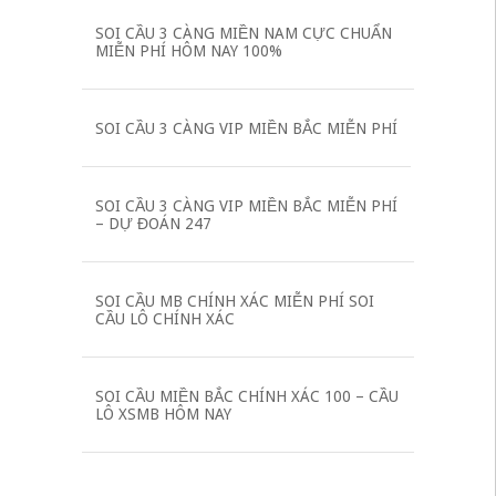
SOI CẦU 3 CÀNG MIỀN NAM CỰC CHUẨN
MIỄN PHÍ HÔM NAY 100%
SOI CẦU 3 CÀNG VIP MIỀN BẮC MIỄN PHÍ
SOI CẦU 3 CÀNG VIP MIỀN BẮC MIỄN PHÍ
– DỰ ĐOÁN 247
SOI CẦU MB CHÍNH XÁC MIỄN PHÍ SOI
CẦU LÔ CHÍNH XÁC
SOI CẦU MIỀN BẮC CHÍNH XÁC 100 – CẦU
LÔ XSMB HÔM NAY