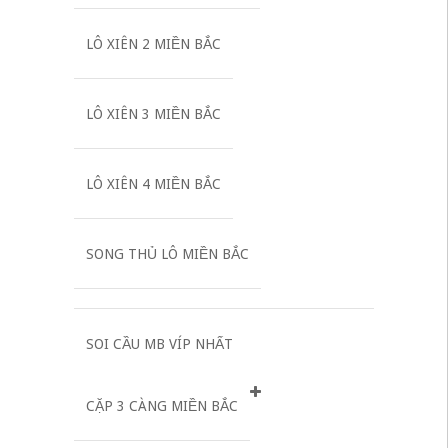
LÔ XIÊN 2 MIỀN BẮC
LÔ XIÊN 3 MIỀN BẮC
LÔ XIÊN 4 MIỀN BẮC
SONG THỦ LÔ MIỀN BẮC
SOI CẦU MB VÍP NHẤT
CẶP 3 CÀNG MIỀN BẮC