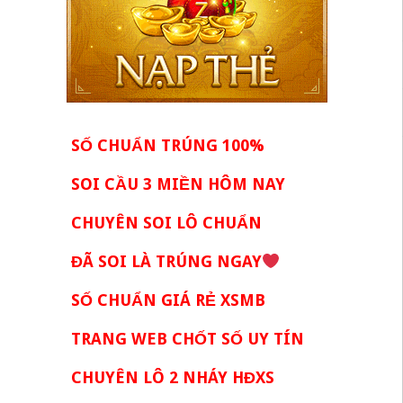
SỐ CHUẨN TRÚNG 100%
SOI CẦU 3 MIỀN HÔM NAY
CHUYÊN SOI LÔ CHUẨN
ĐÃ SOI LÀ TRÚNG NGAY
SỐ CHUẨN GIÁ RẺ XSMB
TRANG WEB CHỐT SỐ UY TÍN
CHUYÊN LÔ 2 NHÁY HĐXS