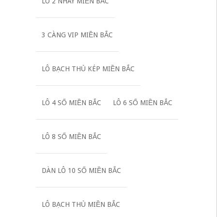
LÔ 2 NHÁY MIỀN BẮC
3 CÀNG VIP MIỀN BẮC
LÔ BẠCH THỦ KÉP MIỀN BẮC
LÔ 4 SỐ MIỀN BẮC
LÔ 6 SỐ MIỀN BẮC
LÔ 8 SỐ MIỀN BẮC
DÀN LÔ 10 SỐ MIỀN BẮC
LÔ BẠCH THỦ MIỀN BẮC