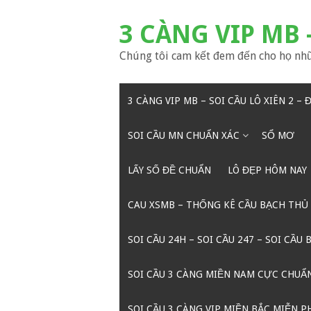
Skip
to
3 CÀNG VIP MB 
content
Chúng tôi cam kết đem đến cho họ nhữ
3 CÀNG VIP MB – SOI CẦU LÔ XIÊN 2 –
SOI CẦU MN CHUẨN XÁC
SỔ MƠ
LẤY SỐ ĐỀ CHUẨN
LÔ ĐẸP HÔM NAY
CAU XSMB – THỐNG KÊ CẦU BẠCH THỦ 
SOI CẦU 24H – SOI CẦU 247 – SOI CẦU
SOI CẦU 3 CÀNG MIỀN NAM CỰC CHUẨ
SOI CẦU 3 CÀNG VIP MIỀN BẮC MIỄN P