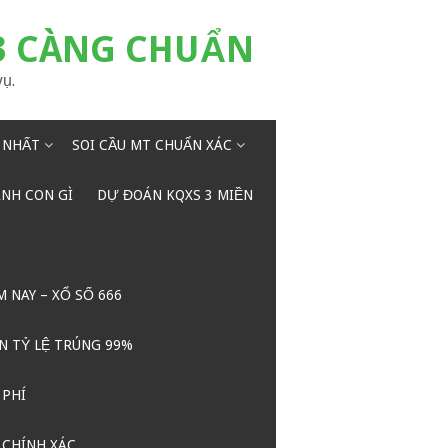
Ề 3 CÀNG CHUẨN
vụ.
P NHẤT
SOI CẦU MT CHUẨN XÁC
NH CON GÌ
DỰ ĐOÁN KQXS 3 MIỀN
 NAY – XỔ SỐ 666
ỀN TỶ LỆ TRÚNG 99%
 PHÍ
 CHÍNH XÁC