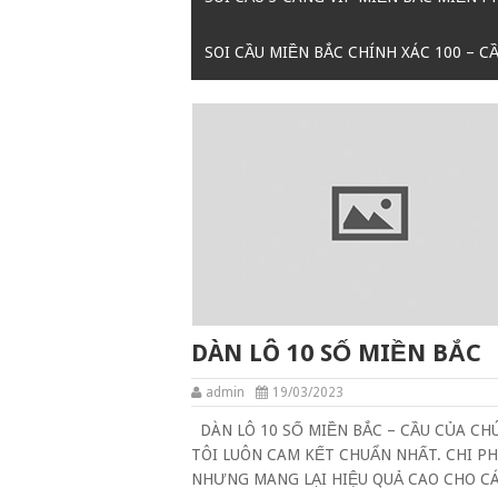
SOI CẦU MIỀN BẮC CHÍNH XÁC 100 – C
DÀN LÔ 10 SỐ MIỀN BẮC
admin
19/03/2023
DÀN LÔ 10 SỐ MIỀN BẮC – CẦU CỦA CH
TÔI LUÔN CAM KẾT CHUẨN NHẤT. CHI PH
NHƯNG MANG LẠI HIỆU QUẢ CAO CHO C