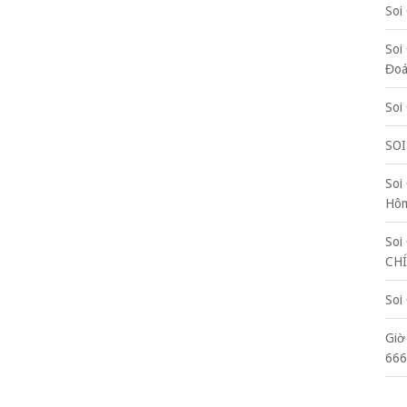
Soi
Soi
Đoá
Soi
SOI
Soi
Hô
Soi
CH
Soi
Giờ
666