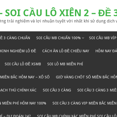
– SOI CẦU LÔ XIÊN 2 – Đ
ng trải nghiệm và lợi nhuận tuyệt vời nhất khi sử dụng dịch 
 ĐỀ 3 CÀNG CHUẨN
SOI CẦU MB CHUẨN 100%
SOI CẦU MB VÍ
KINH NGHIỆM LÔ ĐỀ
CÁCH ĂN LÔ ĐỀ CHIỀU NAY
HÔM NAY ĐÁ
SOI CẦU LÔ ĐỀ XSMB
SOI LÔ MB MIỄN PHÍ
MIỀN BẮC HÔM NAY – XỔ SỐ
GIỜ VÀNG CHỐT SỐ MIỀN BẮC HÔM
 BẠCH THỦ CHÍNH XÁC
SOI CẦU 3 CÀNG
SOI CẦU 3 CÀNG 3 MI
N MIỄN PHÍ HÔM NAY 100%
SOI CẦU 3 CÀNG VIP MIỀN BẮC MIỄN
HÍ – DỰ ĐOÁN 247
SOI CẦU MB CHÍNH XÁC MIỄN PHÍ SOI CẦU LÔ