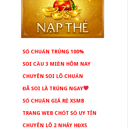
SỐ CHUẨN TRÚNG 100%
SOI CẦU 3 MIỀN HÔM NAY
CHUYÊN SOI LÔ CHUẨN
ĐÃ SOI LÀ TRÚNG NGAY
SỐ CHUẨN GIÁ RẺ XSMB
TRANG WEB CHỐT SỐ UY TÍN
CHUYÊN LÔ 2 NHÁY HĐXS