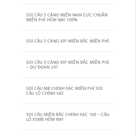
SOI CẦU 3 CÀNG MIỀN NAM CỰC CHUẨN
MIỄN PHÍ HÔM NAY 100%
SOI CẦU 3 CÀNG VIP MIỀN BẮC MIỄN PHÍ
SOI CẦU 3 CÀNG VIP MIỀN BẮC MIỄN PHÍ
– DỰ ĐOÁN 247
SOI CẦU MB CHÍNH XÁC MIỄN PHÍ SOI
CẦU LÔ CHÍNH XÁC
SOI CẦU MIỀN BẮC CHÍNH XÁC 100 – CẦU
LÔ XSMB HÔM NAY