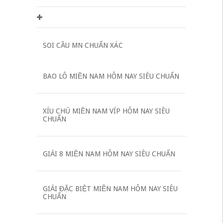
SOI CẦU MN CHUẨN XÁC
BAO LÔ MIỀN NAM HÔM NAY SIÊU CHUẨN
XÍU CHỦ MIỀN NAM VÍP HÔM NAY SIÊU
CHUẨN
GIẢI 8 MIỀN NAM HÔM NAY SIÊU CHUẨN
GIẢI ĐẶC BIỆT MIỀN NAM HÔM NAY SIÊU
CHUẨN