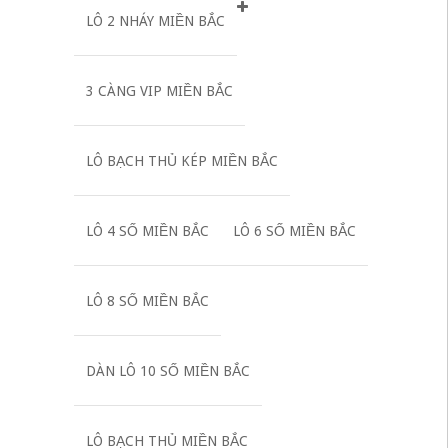
LÔ 2 NHÁY MIỀN BẮC
3 CÀNG VIP MIỀN BẮC
LÔ BẠCH THỦ KÉP MIỀN BẮC
LÔ 4 SỐ MIỀN BẮC
LÔ 6 SỐ MIỀN BẮC
LÔ 8 SỐ MIỀN BẮC
DÀN LÔ 10 SỐ MIỀN BẮC
LÔ BẠCH THỦ MIỀN BẮC