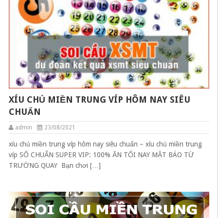
XÍU CHỦ MIỀN TRUNG VÍP HÔM NAY SIÊU
CHUẨN
admin
23/08/2021
xíu chủ miền trung víp hôm nay siêu chuẩn – xíu chủ miền trung
víp SỐ CHUẨN SUPER VIP: 100% ĂN TỐI NAY MẬT BÁO TỪ
TRƯỜNG QUAY Bạn chơi […]