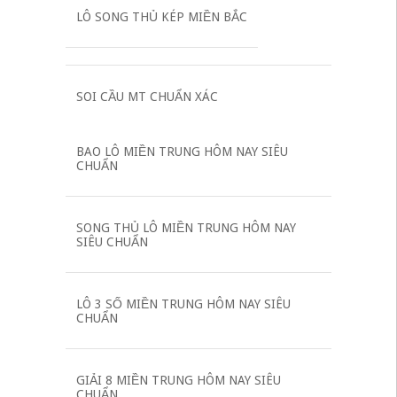
LÔ SONG THỦ KÉP MIỀN BẮC
SOI CẦU MT CHUẨN XÁC
BAO LÔ MIỀN TRUNG HÔM NAY SIÊU
CHUẨN
SONG THỦ LÔ MIỀN TRUNG HÔM NAY
SIÊU CHUẨN
LÔ 3 SỐ MIỀN TRUNG HÔM NAY SIÊU
CHUẨN
GIẢI 8 MIỀN TRUNG HÔM NAY SIÊU
CHUẨN