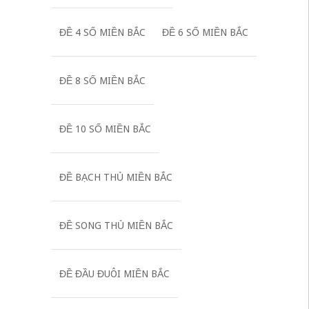
ĐỀ 4 SỐ MIỀN BẮC
ĐỀ 6 SỐ MIỀN BẮC
ĐỀ 8 SỐ MIỀN BẮC
ĐỀ 10 SỐ MIỀN BẮC
ĐỀ BẠCH THỦ MIỀN BẮC
ĐỀ SONG THỦ MIỀN BẮC
ĐỀ ĐẦU ĐUÔI MIỀN BẮC