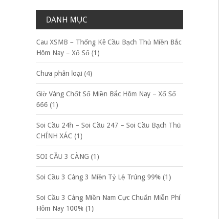
DANH MỤC
Cau XSMB – Thống Kê Cầu Bạch Thủ Miền Bắc
Hôm Nay – Xổ Số
(1)
Chưa phân loại
(4)
Giờ Vàng Chốt Số Miền Bắc Hôm Nay – Xổ Số
666
(1)
Soi Cầu 24h – Soi Cầu 247 – Soi Cầu Bạch Thủ
CHÍNH XÁC
(1)
SOI CẦU 3 CÀNG
(1)
Soi Cầu 3 Càng 3 Miền Tỷ Lệ Trúng 99%
(1)
Soi Cầu 3 Càng Miền Nam Cực Chuẩn Miễn Phí
Hôm Nay 100%
(1)