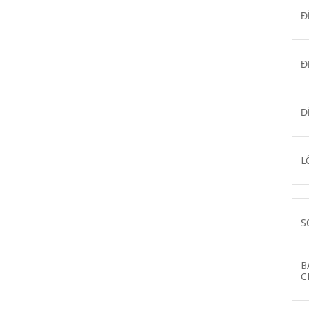
Đ
Đ
Đ
L
S
B
C