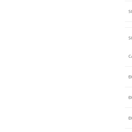
S
S
C
Đ
Đ
Đ