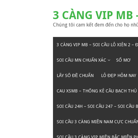
Skip
to
3 CÀNG VIP MB 
content
Chúng tôi cam kết đem đến cho họ nhữ
3 CÀNG VIP MB – SOI CẦU LÔ XIÊN 2 –
SOI CẦU MN CHUẨN XÁC
SỔ MƠ
LẤY SỐ ĐỀ CHUẨN
LÔ ĐẸP HÔM NAY
CAU XSMB – THỐNG KÊ CẦU BẠCH THỦ 
SOI CẦU 24H – SOI CẦU 247 – SOI CẦU
SOI CẦU 3 CÀNG MIỀN NAM CỰC CHUẨ
SOI CẦU 3 CÀNG VIP MIỀN BẮC MIỄN P