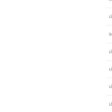
L
D
L
L
L
L