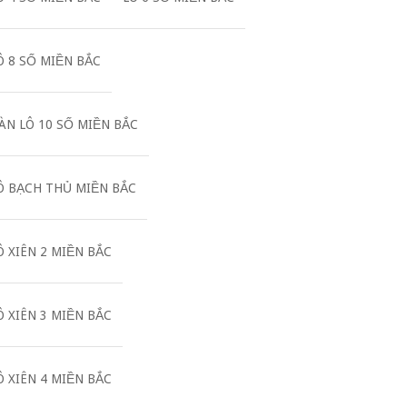
Ô 8 SỐ MIỀN BẮC
ÀN LÔ 10 SỐ MIỀN BẮC
Ô BẠCH THỦ MIỀN BẮC
Ô XIÊN 2 MIỀN BẮC
Ô XIÊN 3 MIỀN BẮC
Ô XIÊN 4 MIỀN BẮC