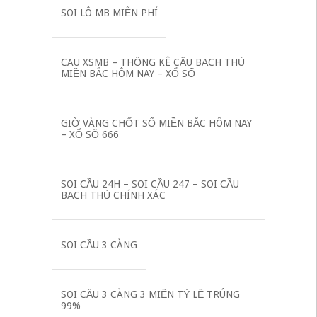
SOI LÔ MB MIỄN PHÍ
CAU XSMB – THỐNG KÊ CẦU BẠCH THỦ
MIỀN BẮC HÔM NAY – XỔ SỐ
GIỜ VÀNG CHỐT SỐ MIỀN BẮC HÔM NAY
– XỔ SỐ 666
SOI CẦU 24H – SOI CẦU 247 – SOI CẦU
BẠCH THỦ CHÍNH XÁC
SOI CẦU 3 CÀNG
SOI CẦU 3 CÀNG 3 MIỀN TỶ LỆ TRÚNG
99%