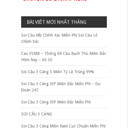
BÀI VIẾT MỚI NHẤT THÁNG
Soi Cầu Mb Chính Xác Miễn Phí Soi Cầu Lô
Chính Xác
Cau XSMB – Thống Kê Cầu Bạch Thủ Miền Bắc
Hôm Nay – Xổ Số
Soi Cầu 3 Càng 3 Miền Tỷ Lệ Trúng 99%
Soi Cầu 3 Càng VIP Miền Bắc Miễn Phí – Dự
Đoán 247
Soi Cầu 3 Càng VIP Miền Bắc Miễn Phí
SOI CẦU 3 CÀNG
Soi Cầu 3 Càng Miền Nam Cực Chuẩn Miễn Phí