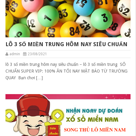
LÔ 3 SỐ MIỀN TRUNG HÔM NAY SIÊU CHUẨN
admin
23/08/2021
lô 3 số miền trung hôm nay siêu chuẩn – lô 3 số miền trung SỐ
CHUẨN SUPER VIP: 100% ĂN TỐI NAY MẬT BÁO TỪ TRƯỜNG
QUAY Bạn chơi […]