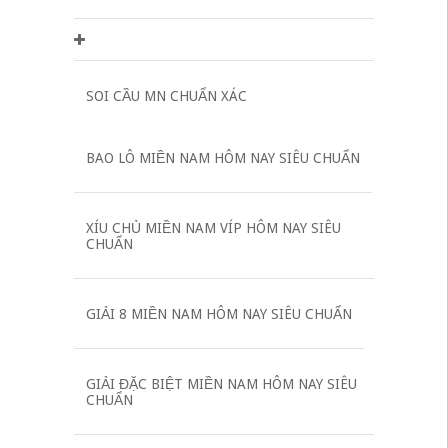
SOI CẦU MN CHUẨN XÁC
BAO LÔ MIỀN NAM HÔM NAY SIÊU CHUẨN
XÍU CHỦ MIỀN NAM VÍP HÔM NAY SIÊU
CHUẨN
GIẢI 8 MIỀN NAM HÔM NAY SIÊU CHUẨN
GIẢI ĐẶC BIỆT MIỀN NAM HÔM NAY SIÊU
CHUẨN