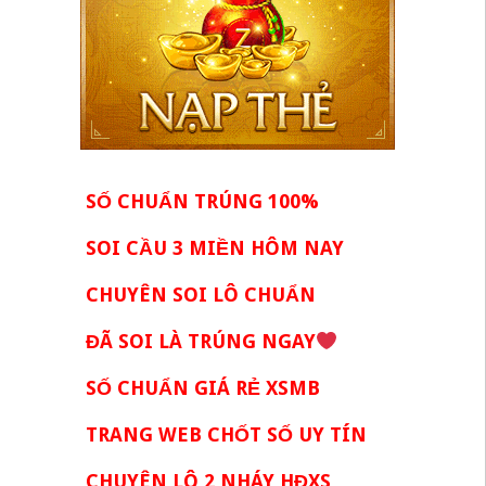
SỐ CHUẨN TRÚNG 100%
SOI CẦU 3 MIỀN HÔM NAY
CHUYÊN SOI LÔ CHUẨN
ĐÃ SOI LÀ TRÚNG NGAY
SỐ CHUẨN GIÁ RẺ XSMB
TRANG WEB CHỐT SỐ UY TÍN
CHUYÊN LÔ 2 NHÁY HĐXS