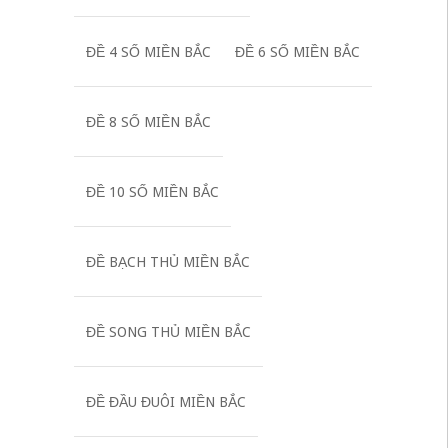
ĐỀ 4 SỐ MIỀN BẮC
ĐỀ 6 SỐ MIỀN BẮC
ĐỀ 8 SỐ MIỀN BẮC
ĐỀ 10 SỐ MIỀN BẮC
ĐỀ BẠCH THỦ MIỀN BẮC
ĐỀ SONG THỦ MIỀN BẮC
ĐỀ ĐẦU ĐUÔI MIỀN BẮC