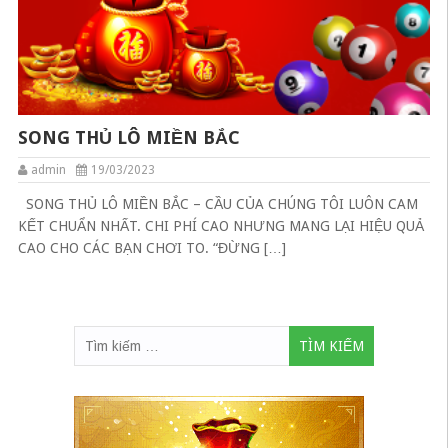
SONG THỦ LÔ MIỀN BẮC
admin
19/03/2023
SONG THỦ LÔ MIỀN BẮC – CẦU CỦA CHÚNG TÔI LUÔN CAM
KẾT CHUẨN NHẤT. CHI PHÍ CAO NHƯNG MANG LẠI HIỆU QUẢ
CAO CHO CÁC BẠN CHƠI TO. “ĐỪNG […]
Tìm
kiếm
cho: