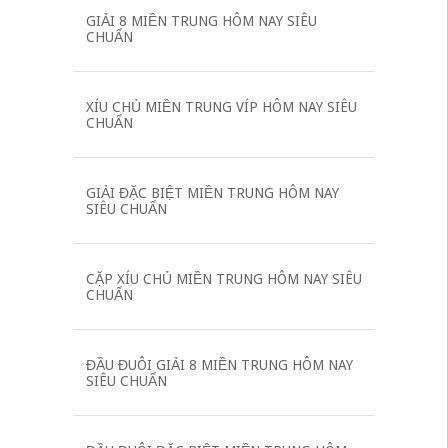
GIẢI 8 MIỀN TRUNG HÔM NAY SIÊU
CHUẨN
XÍU CHỦ MIỀN TRUNG VÍP HÔM NAY SIÊU
CHUẨN
GIẢI ĐẶC BIỆT MIỀN TRUNG HÔM NAY
SIÊU CHUẨN
CẶP XÍU CHỦ MIỀN TRUNG HÔM NAY SIÊU
CHUẨN
ĐẦU ĐUÔI GIẢI 8 MIỀN TRUNG HÔM NAY
SIÊU CHUẨN