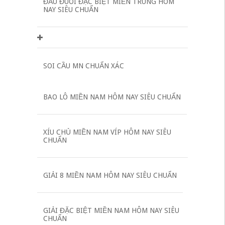
ĐẦU ĐUÔI ĐẶC BIỆT MIỀN TRUNG HÔM
NAY SIÊU CHUẨN
SOI CẦU MN CHUẨN XÁC
BAO LÔ MIỀN NAM HÔM NAY SIÊU CHUẨN
XÍU CHỦ MIỀN NAM VÍP HÔM NAY SIÊU
CHUẨN
GIẢI 8 MIỀN NAM HÔM NAY SIÊU CHUẨN
GIẢI ĐẶC BIỆT MIỀN NAM HÔM NAY SIÊU
CHUẨN