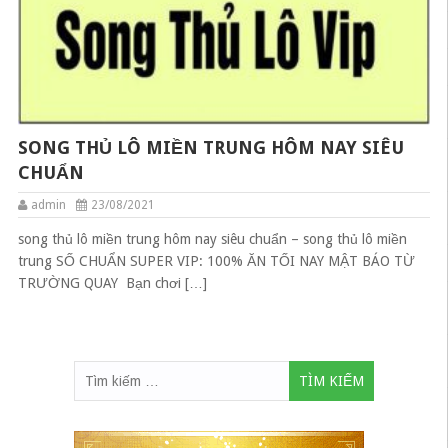
SONG THỦ LÔ MIỀN TRUNG HÔM NAY SIÊU
CHUẨN
admin
23/08/2021
song thủ lô miền trung hôm nay siêu chuẩn – song thủ lô miền
trung SỐ CHUẨN SUPER VIP: 100% ĂN TỐI NAY MẬT BÁO TỪ
TRƯỜNG QUAY Bạn chơi […]
Tìm
kiếm
cho: