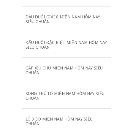
ĐẦU ĐUÔI GIẢI 8 MIỀN NAM HÔM NAY
SIÊU CHUẨN
ĐẦU ĐUÔI ĐẶC BIỆT MIỀN NAM HÔM NAY
SIÊU CHUẨN
CẶP XÍU CHỦ MIỀN NAM HÔM NAY SIÊU
CHUẨN
SONG THỦ LÔ MIỀN NAM HÔM NAY SIÊU
CHUẨN
LÔ 3 SỐ MIỀN NAM HÔM NAY SIÊU
CHUẨN