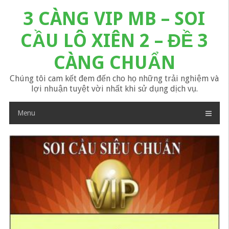
Skip
3 CÀNG VIP MB – SOI
to
content
CẦU LÔ XIÊN 2 – ĐỀ 3
CÀNG CHUẨN
Chúng tôi cam kết đem đến cho họ những trải nghiệm và
lợi nhuận tuyệt vời nhất khi sử dụng dịch vụ.
Menu