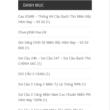
DANH MỤC
Cau XSMB – Thống Kê Cầu Bạch Thủ Miền Bắc
Hôm Nay – Xổ Số
(1)
Chưa phân loại
(4)
Giờ Vàng Chốt Số Miền Bắc Hôm Nay – Xổ Số
666
(1)
Soi Cầu 24h – Soi Cầu 247 – Soi Cầu Bạch Thủ
CHÍNH XÁC
(1)
SOI CẦU 3 CÀNG
(1)
Soi Cầu 3 Càng 3 Miền Tỷ Lệ Trúng 99%
(1)
Soi Cầu 3 Càng Miền Nam Cực Chuẩn Miễn Phí
Hôm Nay 100%
(1)