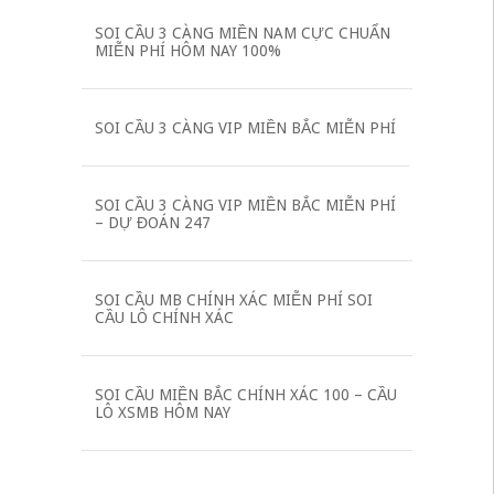
SOI CẦU 3 CÀNG MIỀN NAM CỰC CHUẨN
MIỄN PHÍ HÔM NAY 100%
SOI CẦU 3 CÀNG VIP MIỀN BẮC MIỄN PHÍ
SOI CẦU 3 CÀNG VIP MIỀN BẮC MIỄN PHÍ
– DỰ ĐOÁN 247
SOI CẦU MB CHÍNH XÁC MIỄN PHÍ SOI
CẦU LÔ CHÍNH XÁC
SOI CẦU MIỀN BẮC CHÍNH XÁC 100 – CẦU
LÔ XSMB HÔM NAY