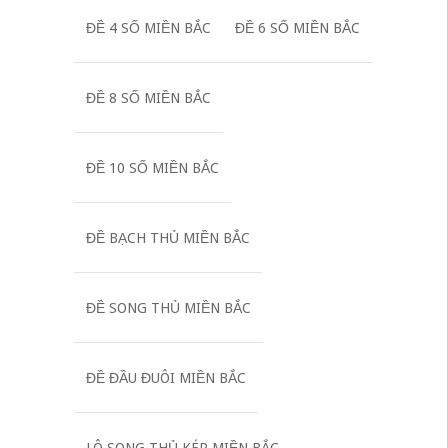
ĐỀ 4 SỐ MIỀN BẮC
ĐỀ 6 SỐ MIỀN BẮC
ĐỀ 8 SỐ MIỀN BẮC
ĐỀ 10 SỐ MIỀN BẮC
ĐỀ BẠCH THỦ MIỀN BẮC
ĐỀ SONG THỦ MIỀN BẮC
ĐỀ ĐẦU ĐUÔI MIỀN BẮC
LÔ SONG THỦ KÉP MIỀN BẮC