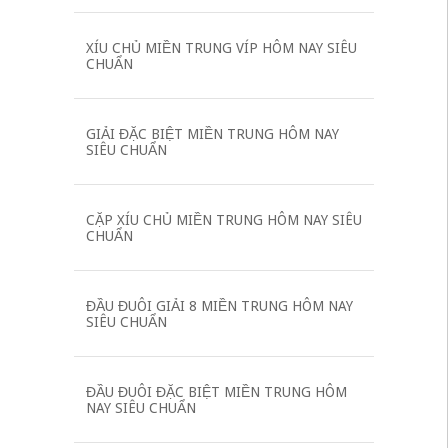
XÍU CHỦ MIỀN TRUNG VÍP HÔM NAY SIÊU
CHUẨN
GIẢI ĐẶC BIỆT MIỀN TRUNG HÔM NAY
SIÊU CHUẨN
CẶP XÍU CHỦ MIỀN TRUNG HÔM NAY SIÊU
CHUẨN
ĐẦU ĐUÔI GIẢI 8 MIỀN TRUNG HÔM NAY
SIÊU CHUẨN
ĐẦU ĐUÔI ĐẶC BIỆT MIỀN TRUNG HÔM
NAY SIÊU CHUẨN