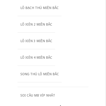
LÔ BẠCH THỦ MIỀN BẮC
LÔ XIÊN 2 MIỀN BẮC
LÔ XIÊN 3 MIỀN BẮC
LÔ XIÊN 4 MIỀN BẮC
SONG THỦ LÔ MIỀN BẮC
SOI CẦU MB VÍP NHẤT