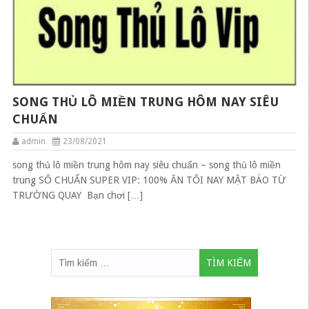
SONG THỦ LÔ MIỀN TRUNG HÔM NAY SIÊU
CHUẨN
admin
23/08/2021
song thủ lô miền trung hôm nay siêu chuẩn – song thủ lô miền
trung SỐ CHUẨN SUPER VIP: 100% ĂN TỐI NAY MẬT BÁO TỪ
TRƯỜNG QUAY Bạn chơi […]
Tìm
kiếm
cho: