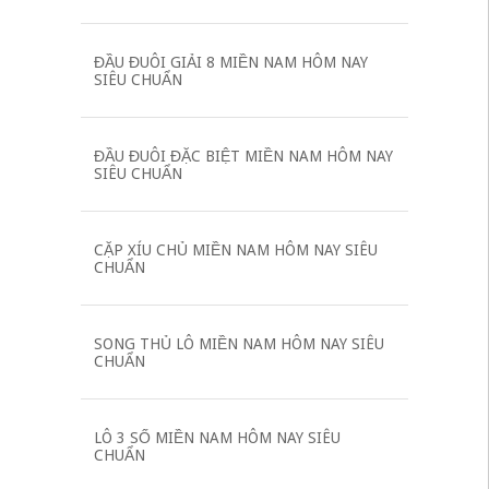
ĐẦU ĐUÔI GIẢI 8 MIỀN NAM HÔM NAY
SIÊU CHUẨN
ĐẦU ĐUÔI ĐẶC BIỆT MIỀN NAM HÔM NAY
SIÊU CHUẨN
CẶP XÍU CHỦ MIỀN NAM HÔM NAY SIÊU
CHUẨN
SONG THỦ LÔ MIỀN NAM HÔM NAY SIÊU
CHUẨN
LÔ 3 SỐ MIỀN NAM HÔM NAY SIÊU
CHUẨN