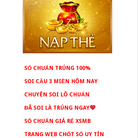
SỐ CHUẨN TRÚNG 100%
SOI CẦU 3 MIỀN HÔM NAY
CHUYÊN SOI LÔ CHUẨN
ĐÃ SOI LÀ TRÚNG NGAY
SỐ CHUẨN GIÁ RẺ XSMB
TRANG WEB CHỐT SỐ UY TÍN