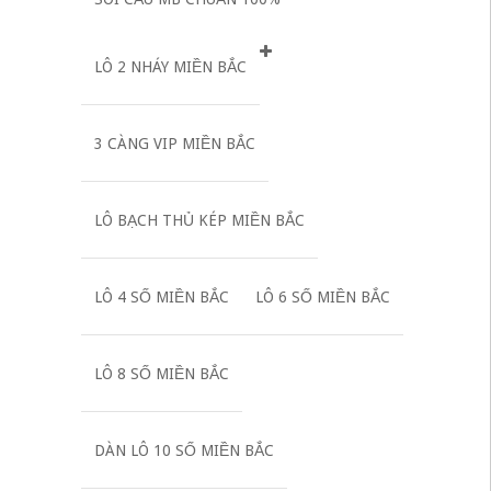
LÔ 2 NHÁY MIỀN BẮC
3 CÀNG VIP MIỀN BẮC
LÔ BẠCH THỦ KÉP MIỀN BẮC
LÔ 4 SỐ MIỀN BẮC
LÔ 6 SỐ MIỀN BẮC
LÔ 8 SỐ MIỀN BẮC
DÀN LÔ 10 SỐ MIỀN BẮC