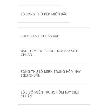
LÔ SONG THỦ KÉP MIỀN BẮC
SOI CẦU MT CHUẨN XÁC
BAO LÔ MIỀN TRUNG HÔM NAY SIÊU
CHUẨN
SONG THỦ LÔ MIỀN TRUNG HÔM NAY
SIÊU CHUẨN
LÔ 3 SỐ MIỀN TRUNG HÔM NAY SIÊU
CHUẨN