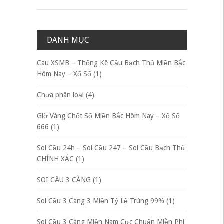
DANH MỤC
Cau XSMB – Thống Kê Cầu Bạch Thủ Miền Bắc
Hôm Nay – Xổ Số
(1)
Chưa phân loại
(4)
Giờ Vàng Chốt Số Miền Bắc Hôm Nay – Xổ Số
666
(1)
Soi Cầu 24h – Soi Cầu 247 – Soi Cầu Bạch Thủ
CHÍNH XÁC
(1)
SOI CẦU 3 CÀNG
(1)
Soi Cầu 3 Càng 3 Miền Tỷ Lệ Trúng 99%
(1)
Soi Cầu 3 Càng Miền Nam Cực Chuẩn Miễn Phí