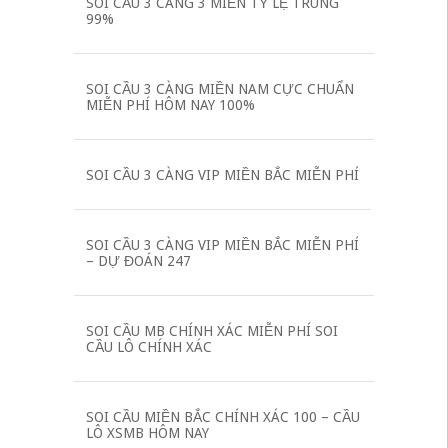
SOI CẦU 3 CÀNG 3 MIỀN TỶ LỆ TRÚNG
99%
SOI CẦU 3 CÀNG MIỀN NAM CỰC CHUẨN
MIỄN PHÍ HÔM NAY 100%
SOI CẦU 3 CÀNG VIP MIỀN BẮC MIỄN PHÍ
SOI CẦU 3 CÀNG VIP MIỀN BẮC MIỄN PHÍ
– DỰ ĐOÁN 247
SOI CẦU MB CHÍNH XÁC MIỄN PHÍ SOI
CẦU LÔ CHÍNH XÁC
SOI CẦU MIỀN BẮC CHÍNH XÁC 100 – CẦU
LÔ XSMB HÔM NAY