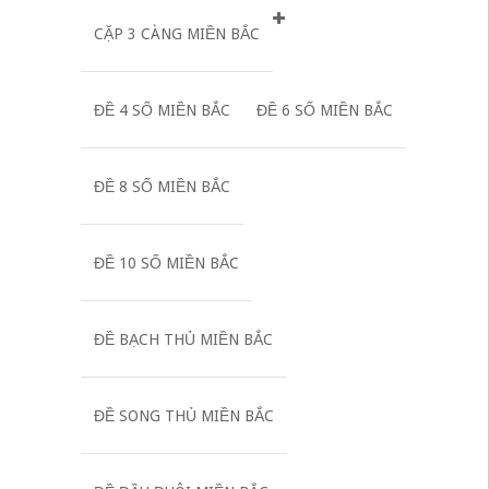
CẶP 3 CÀNG MIỀN BẮC
ĐỀ 4 SỐ MIỀN BẮC
ĐỀ 6 SỐ MIỀN BẮC
ĐỀ 8 SỐ MIỀN BẮC
ĐỀ 10 SỐ MIỀN BẮC
ĐỀ BẠCH THỦ MIỀN BẮC
ĐỀ SONG THỦ MIỀN BẮC