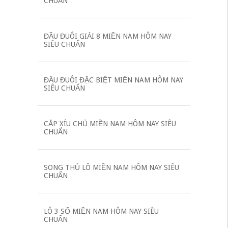
CHUẨN
ĐẦU ĐUÔI GIẢI 8 MIỀN NAM HÔM NAY
SIÊU CHUẨN
ĐẦU ĐUÔI ĐẶC BIỆT MIỀN NAM HÔM NAY
SIÊU CHUẨN
CẶP XÍU CHỦ MIỀN NAM HÔM NAY SIÊU
CHUẨN
SONG THỦ LÔ MIỀN NAM HÔM NAY SIÊU
CHUẨN
LÔ 3 SỐ MIỀN NAM HÔM NAY SIÊU
CHUẨN