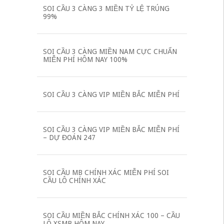
SOI CẦU 3 CÀNG 3 MIỀN TỶ LỆ TRÚNG
99%
SOI CẦU 3 CÀNG MIỀN NAM CỰC CHUẨN
MIỄN PHÍ HÔM NAY 100%
SOI CẦU 3 CÀNG VIP MIỀN BẮC MIỄN PHÍ
SOI CẦU 3 CÀNG VIP MIỀN BẮC MIỄN PHÍ
– DỰ ĐOÁN 247
SOI CẦU MB CHÍNH XÁC MIỄN PHÍ SOI
CẦU LÔ CHÍNH XÁC
SOI CẦU MIỀN BẮC CHÍNH XÁC 100 – CẦU
LÔ XSMB HÔM NAY