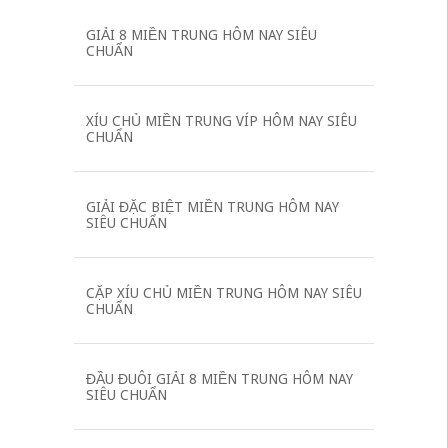
GIẢI 8 MIỀN TRUNG HÔM NAY SIÊU
CHUẨN
XÍU CHỦ MIỀN TRUNG VÍP HÔM NAY SIÊU
CHUẨN
GIẢI ĐẶC BIỆT MIỀN TRUNG HÔM NAY
SIÊU CHUẨN
CẶP XÍU CHỦ MIỀN TRUNG HÔM NAY SIÊU
CHUẨN
ĐẦU ĐUÔI GIẢI 8 MIỀN TRUNG HÔM NAY
SIÊU CHUẨN