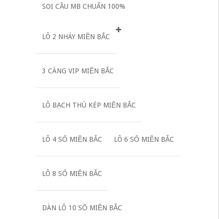
SOI CẦU MB CHUẨN 100%
LÔ 2 NHÁY MIỀN BẮC
3 CÀNG VIP MIỀN BẮC
LÔ BẠCH THỦ KÉP MIỀN BẮC
LÔ 4 SỐ MIỀN BẮC
LÔ 6 SỐ MIỀN BẮC
LÔ 8 SỐ MIỀN BẮC
DÀN LÔ 10 SỐ MIỀN BẮC