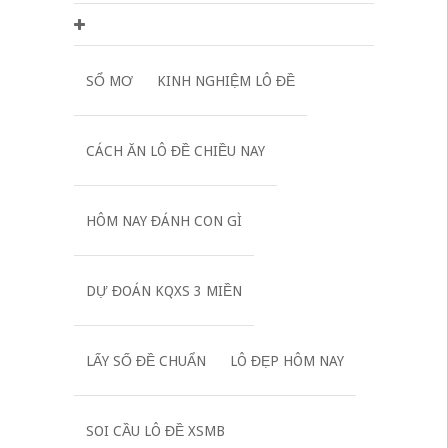
SỔ MƠ
KINH NGHIỆM LÔ ĐỀ
CÁCH ĂN LÔ ĐỀ CHIỀU NAY
HÔM NAY ĐÁNH CON GÌ
DỰ ĐOÁN KQXS 3 MIỀN
LẤY SỐ ĐỀ CHUẨN
LÔ ĐẸP HÔM NAY
SOI CẦU LÔ ĐỀ XSMB