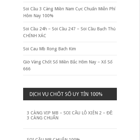
Soi Cầu 3 Càng Miền Nam Cực Chuẩn Miễn Phí
Hôm Nay 100%
Soi Cầu 24h – Soi Cầu 247 – Soi Cầu Bạch Thủ
CHÍNH XÁC
Soi Cau Mb Rong Bach Kim
Giờ Vàng Chốt Số Miền Bắc Hôm Nay – Xổ Số
666
DỊCH VỤ CHỐT SỐ UY TÍN 100%
3 CÀNG VIP MB – SOI CẦU LÔ XIÊN 2 – ĐỀ
3 CÀNG CHUẨN
SOI CẦU MB CHUẨN 100%