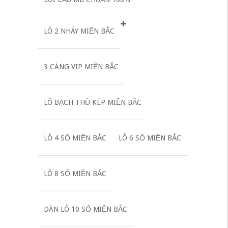
LÔ 2 NHÁY MIỀN BẮC
3 CÀNG VIP MIỀN BẮC
LÔ BẠCH THỦ KÉP MIỀN BẮC
LÔ 4 SỐ MIỀN BẮC
LÔ 6 SỐ MIỀN BẮC
LÔ 8 SỐ MIỀN BẮC
DÀN LÔ 10 SỐ MIỀN BẮC