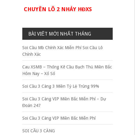
CHUYÊN LÔ 2 NHÁY HĐXS
BÀI VIẾT MỚI NHẤT THÁNG
Soi Cầu Mb Chính Xác Miễn Phí Soi Cầu Lô
Chính Xác
Cau XSMB – Thống Kê Cầu Bạch Thủ Miền Bắc
Hôm Nay – Xổ Số
Soi Cầu 3 Càng 3 Miền Tỷ Lệ Trúng 99%
Soi Cầu 3 Càng VIP Miền Bắc Miễn Phí – Dự
Đoán 247
Soi Cầu 3 Càng VIP Miền Bắc Miễn Phí
SOI CẦU 3 CÀNG