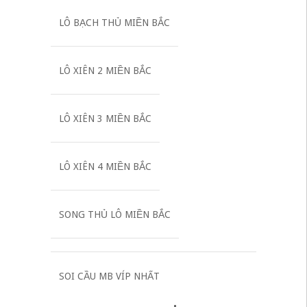
LÔ BẠCH THỦ MIỀN BẮC
LÔ XIÊN 2 MIỀN BẮC
LÔ XIÊN 3 MIỀN BẮC
LÔ XIÊN 4 MIỀN BẮC
SONG THỦ LÔ MIỀN BẮC
SOI CẦU MB VÍP NHẤT