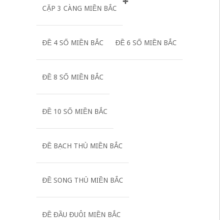
CẶP 3 CÀNG MIỀN BẮC
ĐỀ 4 SỐ MIỀN BẮC
ĐỀ 6 SỐ MIỀN BẮC
ĐỀ 8 SỐ MIỀN BẮC
ĐỀ 10 SỐ MIỀN BẮC
ĐỀ BẠCH THỦ MIỀN BẮC
ĐỀ SONG THỦ MIỀN BẮC
ĐỀ ĐẦU ĐUÔI MIỀN BẮC