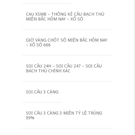
CAU XSMB – THỐNG KÊ CẦU BẠCH THỦ
MIỀN BẮC HÔM NAY – XỔ SỐ
GIỜ VÀNG CHỐT SỐ MIỀN BẮC HÔM NAY
– XỔ SỐ 666
SOI CẦU 24H – SOI CẦU 247 – SOI CẦU
BẠCH THỦ CHÍNH XÁC
SOI CẦU 3 CÀNG
SOI CẦU 3 CÀNG 3 MIỀN TỶ LỆ TRÚNG
99%