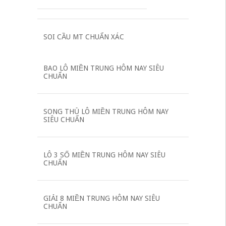
SOI CẦU MT CHUẨN XÁC
BAO LÔ MIỀN TRUNG HÔM NAY SIÊU
CHUẨN
SONG THỦ LÔ MIỀN TRUNG HÔM NAY
SIÊU CHUẨN
LÔ 3 SỐ MIỀN TRUNG HÔM NAY SIÊU
CHUẨN
GIẢI 8 MIỀN TRUNG HÔM NAY SIÊU
CHUẨN