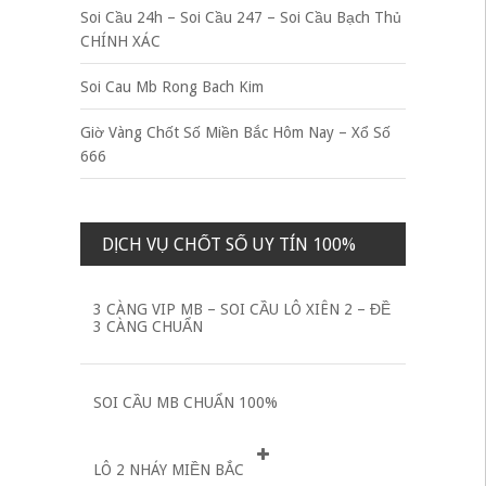
Soi Cầu 24h – Soi Cầu 247 – Soi Cầu Bạch Thủ
CHÍNH XÁC
Soi Cau Mb Rong Bach Kim
Giờ Vàng Chốt Số Miền Bắc Hôm Nay – Xổ Số
666
DỊCH VỤ CHỐT SỐ UY TÍN 100%
3 CÀNG VIP MB – SOI CẦU LÔ XIÊN 2 – ĐỀ
3 CÀNG CHUẨN
SOI CẦU MB CHUẨN 100%
LÔ 2 NHÁY MIỀN BẮC