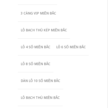
3 CÀNG VIP MIỀN BẮC
LÔ BẠCH THỦ KÉP MIỀN BẮC
LÔ 4 SỐ MIỀN BẮC
LÔ 6 SỐ MIỀN BẮC
LÔ 8 SỐ MIỀN BẮC
DÀN LÔ 10 SỐ MIỀN BẮC
LÔ BẠCH THỦ MIỀN BẮC