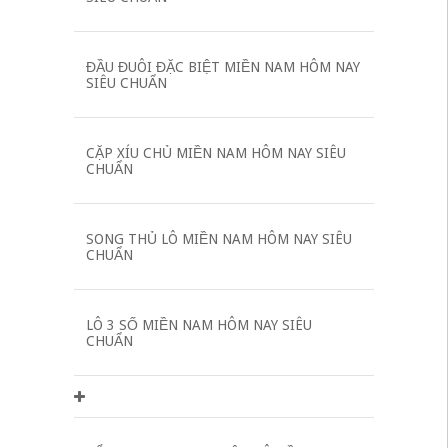
ĐẦU ĐUÔI ĐẶC BIỆT MIỀN NAM HÔM NAY
SIÊU CHUẨN
CẶP XÍU CHỦ MIỀN NAM HÔM NAY SIÊU
CHUẨN
SONG THỦ LÔ MIỀN NAM HÔM NAY SIÊU
CHUẨN
LÔ 3 SỐ MIỀN NAM HÔM NAY SIÊU
CHUẨN