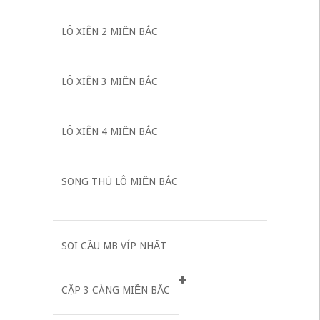
LÔ XIÊN 2 MIỀN BẮC
LÔ XIÊN 3 MIỀN BẮC
LÔ XIÊN 4 MIỀN BẮC
SONG THỦ LÔ MIỀN BẮC
SOI CẦU MB VÍP NHẤT
CẶP 3 CÀNG MIỀN BẮC