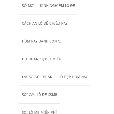
SỔ MƠ
KINH NGHIỆM LÔ ĐỀ
CÁCH ĂN LÔ ĐỀ CHIỀU NAY
HÔM NAY ĐÁNH CON GÌ
DỰ ĐOÁN KQXS 3 MIỀN
LẤY SỐ ĐỀ CHUẨN
LÔ ĐẸP HÔM NAY
SOI CẦU LÔ ĐỀ XSMB
SOI LÔ MB MIỄN PHÍ