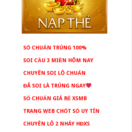
SỐ CHUẨN TRÚNG 100%
SOI CẦU 3 MIỀN HÔM NAY
CHUYÊN SOI LÔ CHUẨN
ĐÃ SOI LÀ TRÚNG NGAY
SỐ CHUẨN GIÁ RẺ XSMB
TRANG WEB CHỐT SỐ UY TÍN
CHUYÊN LÔ 2 NHÁY HĐXS