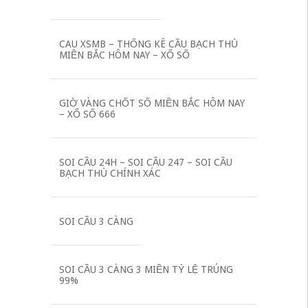
CAU XSMB – THỐNG KÊ CẦU BẠCH THỦ
MIỀN BẮC HÔM NAY – XỔ SỐ
GIỜ VÀNG CHỐT SỐ MIỀN BẮC HÔM NAY
– XỔ SỐ 666
SOI CẦU 24H – SOI CẦU 247 – SOI CẦU
BẠCH THỦ CHÍNH XÁC
SOI CẦU 3 CÀNG
SOI CẦU 3 CÀNG 3 MIỀN TỶ LỆ TRÚNG
99%