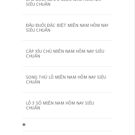
SIÊU CHUẨN
ĐẦU ĐUÔI ĐẶC BIỆT MIỀN NAM HÔM NAY
SIÊU CHUẨN
CẶP XÍU CHỦ MIỀN NAM HÔM NAY SIÊU
CHUẨN
SONG THỦ LÔ MIỀN NAM HÔM NAY SIÊU
CHUẨN
LÔ 3 SỐ MIỀN NAM HÔM NAY SIÊU
CHUẨN