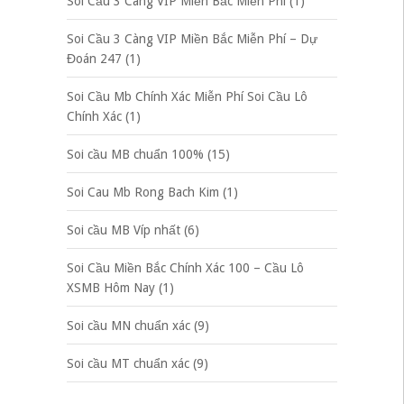
Soi Cầu 3 Càng VIP Miền Bắc Miễn Phí
(1)
Soi Cầu 3 Càng VIP Miền Bắc Miễn Phí – Dự
Đoán 247
(1)
Soi Cầu Mb Chính Xác Miễn Phí Soi Cầu Lô
Chính Xác
(1)
Soi cầu MB chuẩn 100%
(15)
Soi Cau Mb Rong Bach Kim
(1)
Soi cầu MB Víp nhất
(6)
Soi Cầu Miền Bắc Chính Xác 100 – Cầu Lô
XSMB Hôm Nay
(1)
Soi cầu MN chuẩn xác
(9)
Soi cầu MT chuẩn xác
(9)