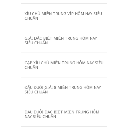
XÍU CHỦ MIỀN TRUNG VÍP HÔM NAY SIÊU
CHUẨN
GIẢI ĐẶC BIỆT MIỀN TRUNG HÔM NAY
SIÊU CHUẨN
CẶP XÍU CHỦ MIỀN TRUNG HÔM NAY SIÊU
CHUẨN
ĐẦU ĐUÔI GIẢI 8 MIỀN TRUNG HÔM NAY
SIÊU CHUẨN
ĐẦU ĐUÔI ĐẶC BIỆT MIỀN TRUNG HÔM
NAY SIÊU CHUẨN