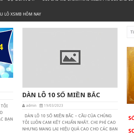
ẦU LÔ XSMB HÔM NAY
Tìm
kiế
cho
DÀN LÔ 10 SỐ MIỀN BẮC
 TÔI
admin
19/03/2023
AO
DÀN LÔ 10 SỐ MIỀN BẮC – CẦU CỦA CHÚNG
S
ÁC BẠN
TÔI LUÔN CAM KẾT CHUẨN NHẤT. CHI PHÍ CAO
NHƯNG MANG LẠI HIỆU QUẢ CAO CHO CÁC BẠN
S