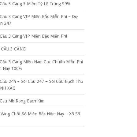
 Cầu 3 Càng 3 Miền Tỷ Lệ Trúng 99%
 Cầu 3 Càng VIP Miền Bắc Miễn Phí – Dự
n 247
 Cầu 3 Càng VIP Miền Bắc Miễn Phí
 CẦU 3 CÀNG
 Cầu 3 Càng Miền Nam Cực Chuẩn Miễn Phí
m Nay 100%
 Cầu 24h – Soi Cầu 247 – Soi Cầu Bạch Thủ
ÍNH XÁC
 Cau Mb Rong Bach Kim
 Vàng Chốt Số Miền Bắc Hôm Nay – Xổ Số