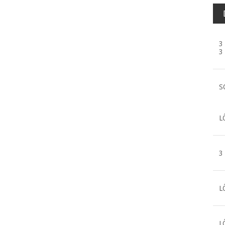
3
3
S
L
3
L
L