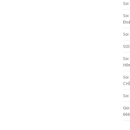
Soi
Soi
Đoá
Soi
SOI
Soi
Hô
Soi
CH
Soi
Giờ
666