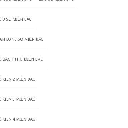
Ô 8 SỐ MIỀN BẮC
ÀN LÔ 10 SỐ MIỀN BẮC
Ô BẠCH THỦ MIỀN BẮC
Ô XIÊN 2 MIỀN BẮC
Ô XIÊN 3 MIỀN BẮC
Ô XIÊN 4 MIỀN BẮC