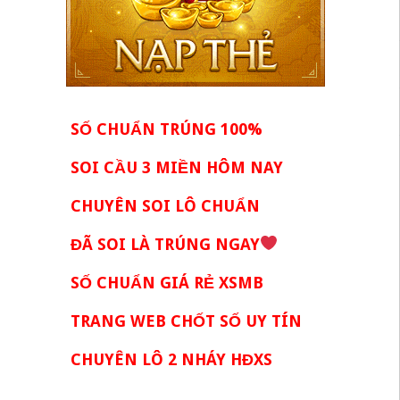
SỐ CHUẨN TRÚNG 100%
SOI CẦU 3 MIỀN HÔM NAY
CHUYÊN SOI LÔ CHUẨN
ĐÃ SOI LÀ TRÚNG NGAY
SỐ CHUẨN GIÁ RẺ XSMB
TRANG WEB CHỐT SỐ UY TÍN
CHUYÊN LÔ 2 NHÁY HĐXS