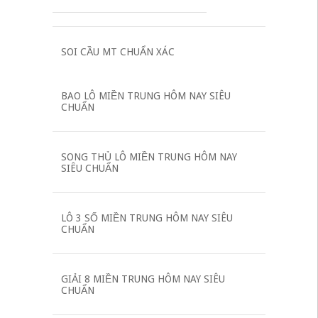
SOI CẦU MT CHUẨN XÁC
BAO LÔ MIỀN TRUNG HÔM NAY SIÊU
CHUẨN
SONG THỦ LÔ MIỀN TRUNG HÔM NAY
SIÊU CHUẨN
LÔ 3 SỐ MIỀN TRUNG HÔM NAY SIÊU
CHUẨN
GIẢI 8 MIỀN TRUNG HÔM NAY SIÊU
CHUẨN