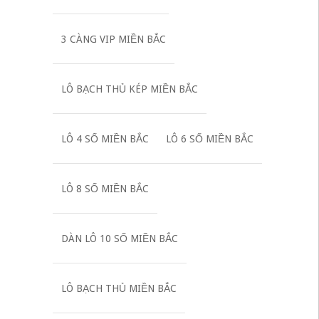
3 CÀNG VIP MIỀN BẮC
LÔ BẠCH THỦ KÉP MIỀN BẮC
LÔ 4 SỐ MIỀN BẮC
LÔ 6 SỐ MIỀN BẮC
LÔ 8 SỐ MIỀN BẮC
DÀN LÔ 10 SỐ MIỀN BẮC
LÔ BẠCH THỦ MIỀN BẮC