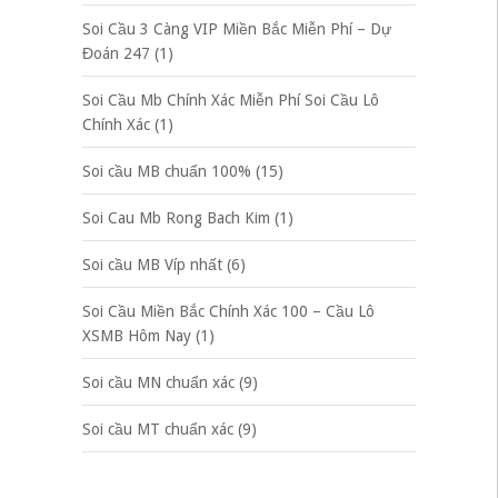
Soi Cầu 3 Càng VIP Miền Bắc Miễn Phí – Dự
Đoán 247
(1)
Soi Cầu Mb Chính Xác Miễn Phí Soi Cầu Lô
Chính Xác
(1)
Soi cầu MB chuẩn 100%
(15)
Soi Cau Mb Rong Bach Kim
(1)
Soi cầu MB Víp nhất
(6)
Soi Cầu Miền Bắc Chính Xác 100 – Cầu Lô
XSMB Hôm Nay
(1)
Soi cầu MN chuẩn xác
(9)
Soi cầu MT chuẩn xác
(9)