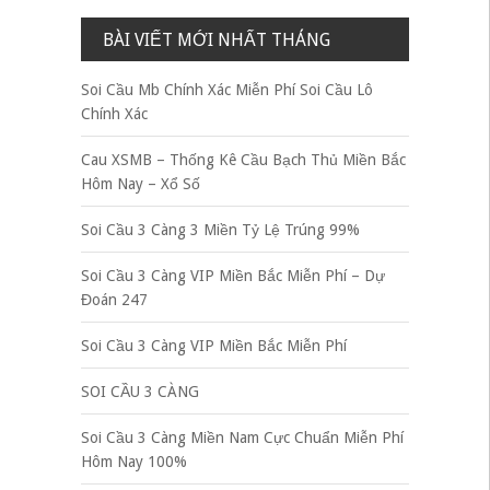
BÀI VIẾT MỚI NHẤT THÁNG
Soi Cầu Mb Chính Xác Miễn Phí Soi Cầu Lô
Chính Xác
Cau XSMB – Thống Kê Cầu Bạch Thủ Miền Bắc
Hôm Nay – Xổ Số
Soi Cầu 3 Càng 3 Miền Tỷ Lệ Trúng 99%
Soi Cầu 3 Càng VIP Miền Bắc Miễn Phí – Dự
Đoán 247
Soi Cầu 3 Càng VIP Miền Bắc Miễn Phí
SOI CẦU 3 CÀNG
Soi Cầu 3 Càng Miền Nam Cực Chuẩn Miễn Phí
Hôm Nay 100%