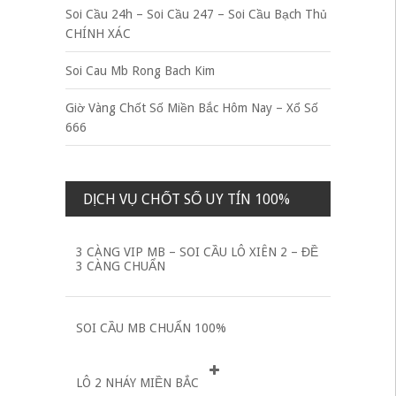
Soi Cầu 24h – Soi Cầu 247 – Soi Cầu Bạch Thủ
CHÍNH XÁC
Soi Cau Mb Rong Bach Kim
Giờ Vàng Chốt Số Miền Bắc Hôm Nay – Xổ Số
666
DỊCH VỤ CHỐT SỐ UY TÍN 100%
3 CÀNG VIP MB – SOI CẦU LÔ XIÊN 2 – ĐỀ
3 CÀNG CHUẨN
SOI CẦU MB CHUẨN 100%
LÔ 2 NHÁY MIỀN BẮC