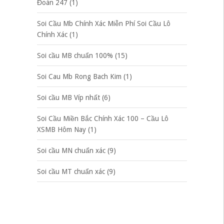
Đoán 247
(1)
Soi Cầu Mb Chính Xác Miễn Phí Soi Cầu Lô
Chính Xác
(1)
Soi cầu MB chuẩn 100%
(15)
Soi Cau Mb Rong Bach Kim
(1)
Soi cầu MB Víp nhất
(6)
Soi Cầu Miền Bắc Chính Xác 100 – Cầu Lô
XSMB Hôm Nay
(1)
Soi cầu MN chuẩn xác
(9)
Soi cầu MT chuẩn xác
(9)