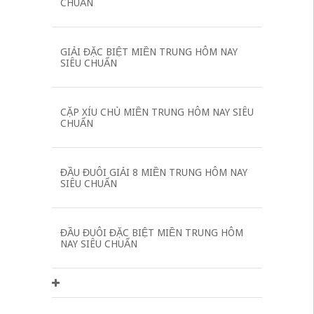
CHUẨN
GIẢI ĐẶC BIỆT MIỀN TRUNG HÔM NAY
SIÊU CHUẨN
CẶP XÍU CHỦ MIỀN TRUNG HÔM NAY SIÊU
CHUẨN
ĐẦU ĐUÔI GIẢI 8 MIỀN TRUNG HÔM NAY
SIÊU CHUẨN
ĐẦU ĐUÔI ĐẶC BIỆT MIỀN TRUNG HÔM
NAY SIÊU CHUẨN