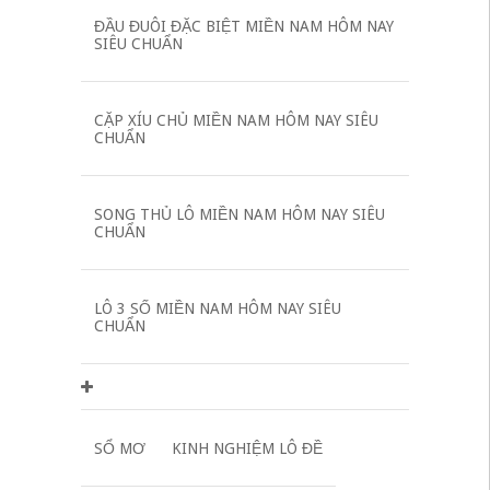
ĐẦU ĐUÔI ĐẶC BIỆT MIỀN NAM HÔM NAY
SIÊU CHUẨN
CẶP XÍU CHỦ MIỀN NAM HÔM NAY SIÊU
CHUẨN
SONG THỦ LÔ MIỀN NAM HÔM NAY SIÊU
CHUẨN
LÔ 3 SỐ MIỀN NAM HÔM NAY SIÊU
CHUẨN
SỔ MƠ
KINH NGHIỆM LÔ ĐỀ