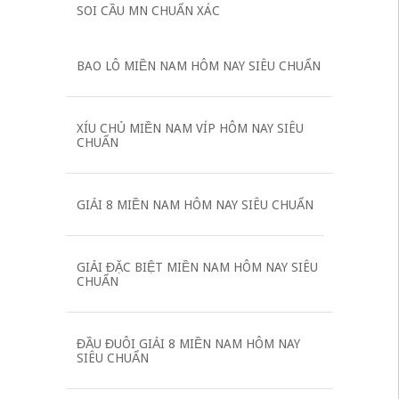
SOI CẦU MN CHUẨN XÁC
BAO LÔ MIỀN NAM HÔM NAY SIÊU CHUẨN
XÍU CHỦ MIỀN NAM VÍP HÔM NAY SIÊU
CHUẨN
GIẢI 8 MIỀN NAM HÔM NAY SIÊU CHUẨN
GIẢI ĐẶC BIỆT MIỀN NAM HÔM NAY SIÊU
CHUẨN
ĐẦU ĐUÔI GIẢI 8 MIỀN NAM HÔM NAY
SIÊU CHUẨN